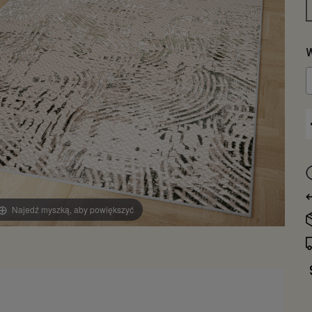
W
Najedź myszką, aby powiększyć