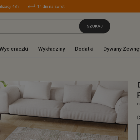
lizacji 48h
14 dni na zwrot
SZUKAJ
Wycieraczki
Wykładziny
Dodatki
Dywany Zewnę
n
D