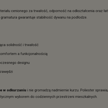
ateriału cenionego za trwałość, odporność na odkształcenia oraz ła
 gramatura gwarantuje stabilność dywanu na podłodze.
ca solidność i trwałość
komfortem a funkcjonalnością
woczesnego designu
krawędzi
we w odkurzaniu
i nie gromadzą nadmiernie kurzu. Poliester sprawi
aktycznym wyborem do codziennych przestrzeni mieszkalnych.