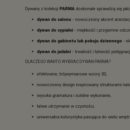
Dywany z kolekcji
PARMA
doskonale sprawdzą się jako
dywan do salonu
- nowoczesny akcent aranżacj
dywan do sypialni
- miękkość i przyjemne odcz
dywan do gabinetu lub pokoju dziennego
- el
dywan do jadalni
- trwałość i łatwość pielęgnacj
DLACZEGO WARTO WYBRAĆ DYWAN PARMA?
efektowne, trójwymiarowe wzory 3D,
nowoczesny design inspirowany strukturami natu
wysoka gramatura i solidne wykonanie,
łatwe utrzymanie w czystości,
uniwersalna kolorystyka pasująca do wielu wnętr