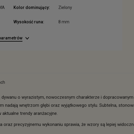
RMA
Kolor dominujący:
Zielony
Wysokość runa:
8 mm
 parametrów
ach
ją dywanu o wyrazistym, nowoczesnym charakterze i dopracowanym 
rm nadają wnętrzom głębi oraz wyjątkowego stylu. Subtelna, stonowan
 aktualne trendy aranżacyjne.
a oraz precyzyjnemu wykonaniu sprawia, że wzory są lepiej widocz