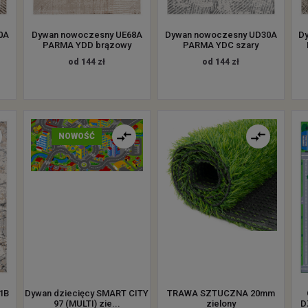
0A
Dywan nowoczesny UE68A
Dywan nowoczesny UD30A
D
PARMA YDD brązowy
PARMA YDC szary
od 144 zł
od 144 zł
NOWOŚĆ
1B
Dywan dziecięcy SMART CITY
TRAWA SZTUCZNA 20mm
97 (MULTI) zie...
zielony
D