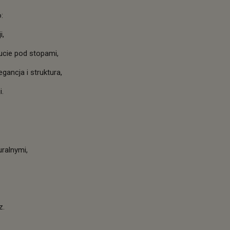
:
i,
ucie pod stopami,
egancja i struktura,
i.
ralnymi,
z.