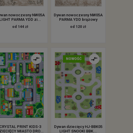
ywan nowoczesny NW05A
Dywan nowoczesny NW05A
LIGHT PARMA YDD zi...
PARMA YDD brązowy
od 144 zł
od 120 zł
NOWOŚĆ
CRYSTAL PRINT KIDS-3
Dywan dziecięcy HJ-BBK05
ZIECIĘCY MIASTO DRO...
LIGHT SNOOKI BBK...