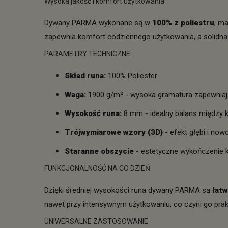
Wysoka jakość i komfort użytkowania
Dywany PARMA wykonane są w
100% z poliestru
, m
zapewnia komfort codziennego użytkowania, a solidna
PARAMETRY TECHNICZNE:
Skład runa:
100% Poliester
Waga:
1900 g/m² - wysoka gramatura zapewniają
Wysokość runa:
8 mm - idealny balans między 
Trójwymiarowe wzory (3D)
- efekt głębi i no
Staranne obszycie
- estetyczne wykończenie 
FUNKCJONALNOŚĆ NA CO DZIEŃ
Dzięki średniej wysokości runa dywany PARMA są
łat
nawet przy intensywnym użytkowaniu, co czyni go pr
UNIWERSALNE ZASTOSOWANIE