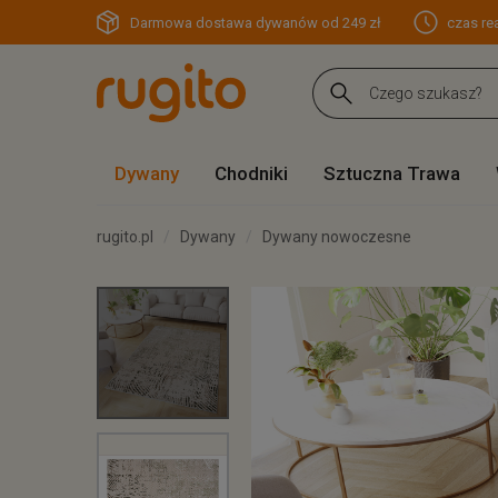
Darmowa dostawa dywanów od 249 zł
czas rea
Dywany
Chodniki
Sztuczna Trawa
rugito.pl
Dywany
Dywany nowoczesne