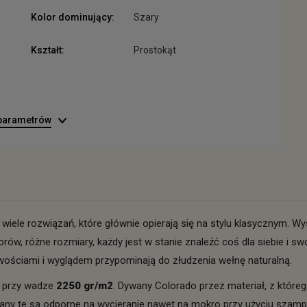
Kolor dominujący:
Szary
Kształt:
Prostokąt
 parametrów
i wiele rozwiązań, które głównie opierają się na stylu klasycznym. 
orów, różne rozmiary, każdy jest w stanie znaleźć coś dla siebie i
wościami i wyglądem przypominają do złudzenia wełnę naturalną.
, przy wadze
2250 gr/m2
. Dywany Colorado przez materiał, z któreg
ny te są odporne na wycieranie nawet na mokro przy użyciu szampo