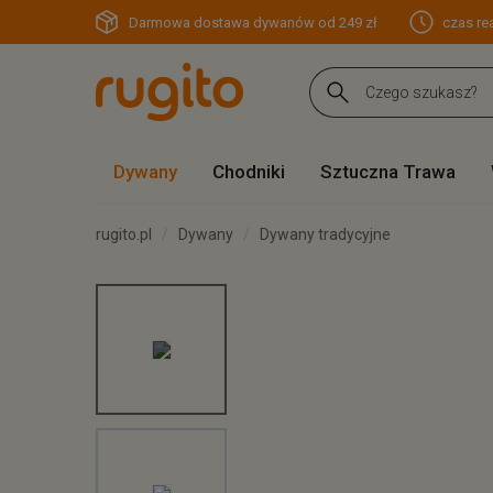
Darmowa dostawa dywanów od 249 zł
czas rea
Dywany
Chodniki
Sztuczna Trawa
rugito.pl
Dywany
Dywany tradycyjne