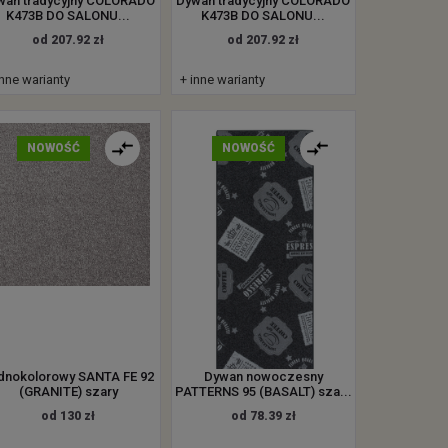
wan tradycyjny COLORADO
Dywan tradycyjny COLORADO
K473B DO SALONU...
K473B DO SALONU...
od 207.92 zł
od 207.92 zł
inne warianty
+ inne warianty
NOWOŚĆ
NOWOŚĆ
dnokolorowy SANTA FE 92
Dywan nowoczesny
(GRANITE) szary
PATTERNS 95 (BASALT) sza...
od 130 zł
od 78.39 zł