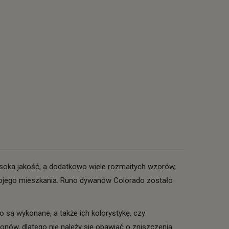
Wysoka jakość, a dodatkowo wiele rozmaitych wzorów,
 swojego mieszkania. Runo dywanów Colorado zostało
o są wykonane, a także ich kolorystykę, czy
nów, dlatego nie należy się obawiać o zniszczenia.