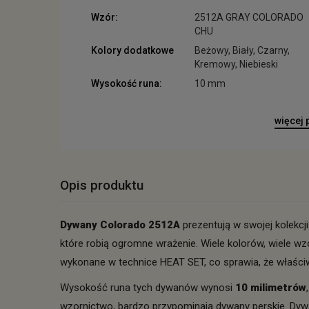
Wzór:
2512A GRAY COLORADO
CHU
Kolory dodatkowe
Beżowy, Biały, Czarny,
Kremowy, Niebieski
Wysokość runa:
10 mm
więcej
Opis produktu
Dywany Colorado 2512A
prezentują w swojej kolekcj
które robią ogromne wrażenie. Wiele kolorów, wiele wz
wykonane w technice HEAT SET, co sprawia, że właści
Wysokość runa tych dywanów wynosi
10 milimetrów
wzornictwo, bardzo przypominają dywany perskie. Dywa