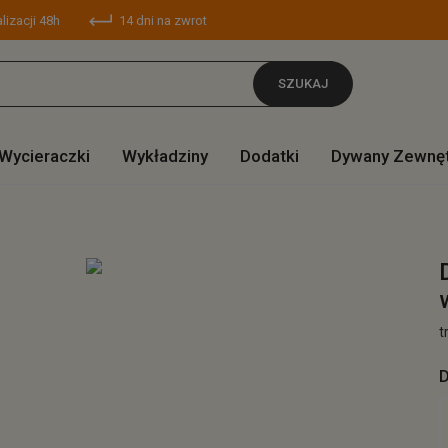
lizacji 48h
14 dni na zwrot
SZUKAJ
Wycieraczki
Wykładziny
Dodatki
Dywany Zewnę
t
D