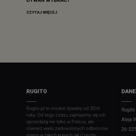
DYWAN WYBRAĆ?
CZYTAJ WIĘCEJ
RUGITO
DANE
Rugito.pl to modne dywany od 2016
Rugito
roku. Od tego czasu zajmujemy się ich
Aleja 
sprzedażą nie tylko w Polsce, ale
również wielu zadowolonych odbiorców
26-22
mamy w takich krajach jak Czechy,