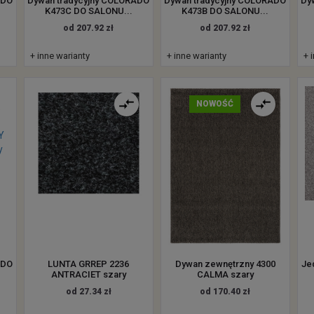
ADO
Dywan tradycyjny COLORADO
Dywan tradycyjny COLORADO
Dy
K473C DO SALONU...
K473B DO SALONU...
od 207.92 zł
od 207.92 zł
+ inne warianty
+ inne warianty
+ 
NOWOŚĆ
ADO
LUNTA GRREP 2236
Dywan zewnętrzny 4300
Je
ANTRACIET szary
CALMA szary
od 27.34 zł
od 170.40 zł