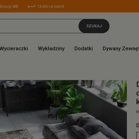
lizacji 48h
14 dni na zwrot
SZUKAJ
Wycieraczki
Wykładziny
Dodatki
Dywany Zewnę
t
D