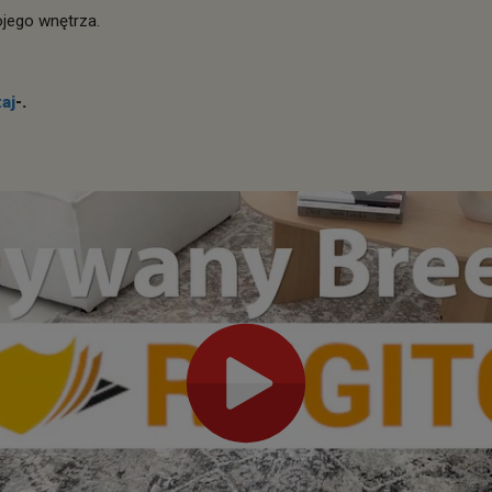
ojego wnętrza.
aj
-.