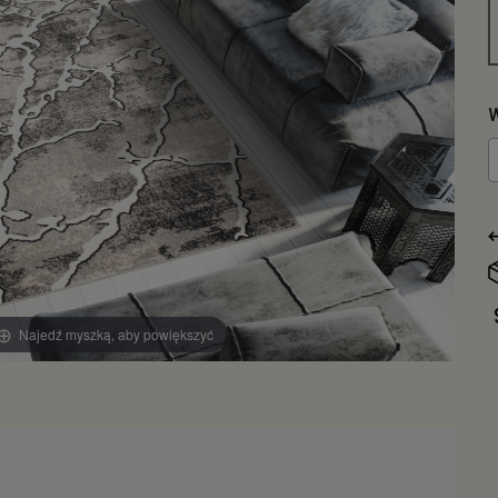
W
Najedź myszką, aby powiększyć