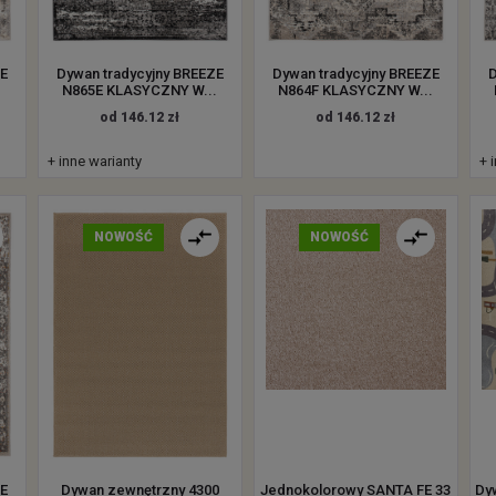
ZE
Dywan tradycyjny BREEZE
Dywan tradycyjny BREEZE
D
.
N865E KLASYCZNY W...
N864F KLASYCZNY W...
od 146.12 zł
od 146.12 zł
+ inne warianty
+ 
NOWOŚĆ
NOWOŚĆ
ZE
Dywan zewnętrzny 4300
Jednokolorowy SANTA FE 33
Dy