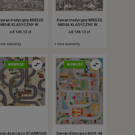
ywan tradycyjny BREEZE
Dywan tradycyjny BREEZE
N834E KLASYCZNY W...
N834A KLASYCZNY W...
od 146.12 zł
od 146.12 zł
inne warianty
+ inne warianty
NOWOŚĆ
NOWOŚĆ
wan dziecięcy SCANROAD
Dywan dziecięcy KIDS-46