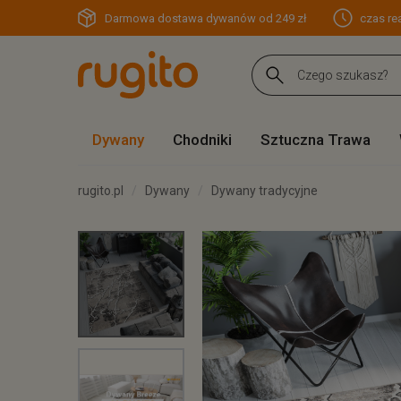
Darmowa dostawa dywanów od 249 zł
czas rea
Dywany
Chodniki
Sztuczna Trawa
rugito.pl
Dywany
Dywany tradycyjne