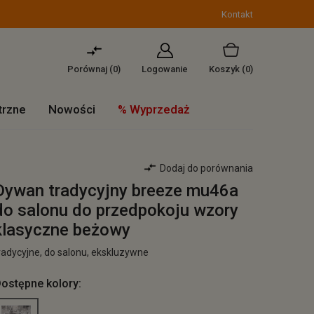
Kontakt
Porównaj (
0
)
Logowanie
Koszyk
(0)
trzne
Nowości
% Wyprzedaż
Dodaj do porównania
Dywan tradycyjny breeze mu46a
do salonu do przedpokoju wzory
klasyczne beżowy
radycyjne, do salonu, ekskluzywne
ostępne kolory: