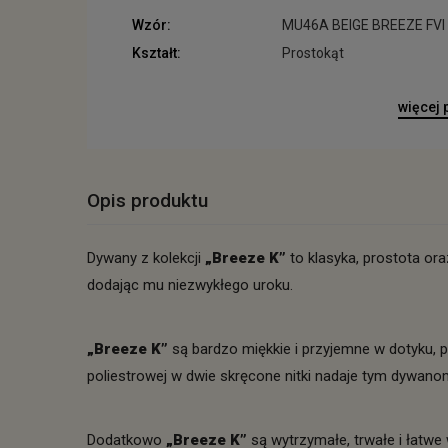
Wzór:
MU46A BEIGE BREEZE FVI
Kształt:
Prostokąt
więcej
Opis produktu
Dywany z kolekcji
„Breeze K”
to klasyka, prostota or
dodając mu niezwykłego uroku.
„Breeze K”
są bardzo miękkie i przyjemne w dotyku, p
poliestrowej w dwie skręcone nitki nadaje tym dywano
Dodatkowo
„Breeze K”
są wytrzymałe, trwałe i łatwe