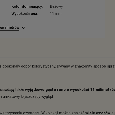
Kolor dominujący:
Beżowy
Wysokość runa:
11 mm
 parametrów
az doskonały dobór kolorystyczny. Dywany w znakomity sposób spraw
osiadają także
wyjątkowo gęste runo o wysokości 11 milimetró
m unikatowy, błyszczący wygląd.
 w utrzymaniu czystości. W kolekcji można znaleźć
wiele wzorów
z 