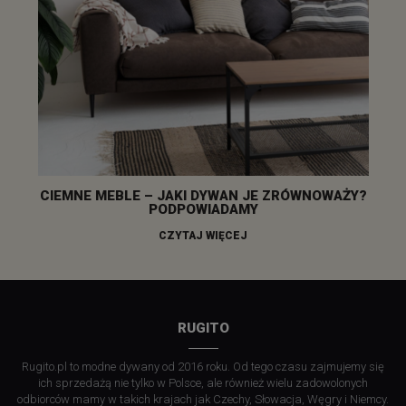
CIEMNE MEBLE – JAKI DYWAN JE ZRÓWNOWAŻY?
PODPOWIADAMY
CZYTAJ WIĘCEJ
RUGITO
Rugito.pl to modne dywany od 2016 roku. Od tego czasu zajmujemy się
ich sprzedażą nie tylko w Polsce, ale również wielu zadowolonych
odbiorców mamy w takich krajach jak Czechy, Słowacja, Węgry i Niemcy.