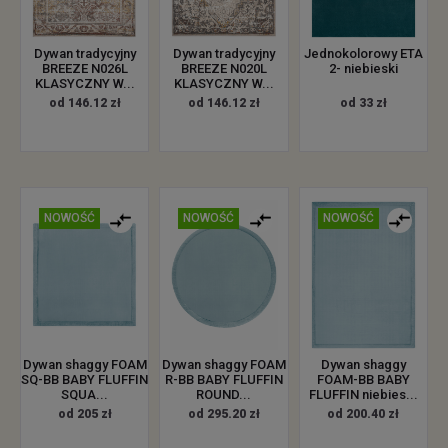
Jednokolorowy ETA
Dywan tradycyjny
Dywan tradycyjny
2- niebieski
BREEZE N026L
BREEZE N020L
KLASYCZNY W...
KLASYCZNY W...
od 33 zł
od 146.12 zł
od 146.12 zł
NOWOŚĆ
NOWOŚĆ
NOWOŚĆ
Dywan shaggy FOAM
Dywan shaggy FOAM
Dywan shaggy
SQ-BB BABY FLUFFIN
R-BB BABY FLUFFIN
FOAM-BB BABY
SQUA...
ROUND...
FLUFFIN niebies...
od 205 zł
od 295.20 zł
od 200.40 zł