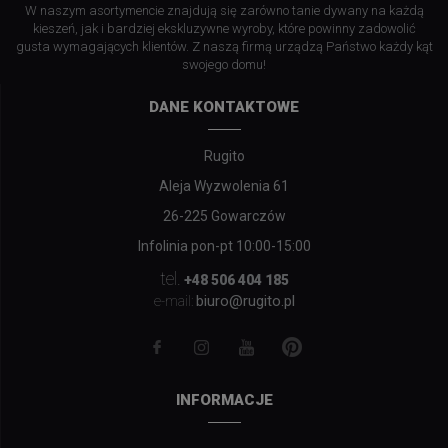
W naszym asortymencie znajdują się zarówno tanie dywany na każdą
kieszeń, jak i bardziej ekskluzywne wyroby, które powinny zadowolić
gusta wymagających klientów. Z naszą firmą urządzą Państwo każdy kąt
swojego domu!
DANE KONTAKTOWE
Rugito
Aleja Wyzwolenia 61
26-225 Gowarczów
Infolinia pon-pt 10:00-15:00
tel.
+48 506 404 185
biuro@rugito.pl
e-mail:
INFORMACJE