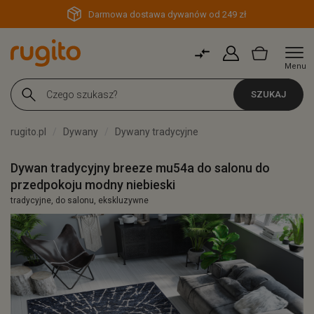
Darmowa dostawa dywanów od 249 zł
Menu
SZUKAJ
rugito.pl
Dywany
Dywany tradycyjne
Dywan tradycyjny breeze mu54a do salonu do
przedpokoju modny niebieski
tradycyjne, do salonu, ekskluzywne