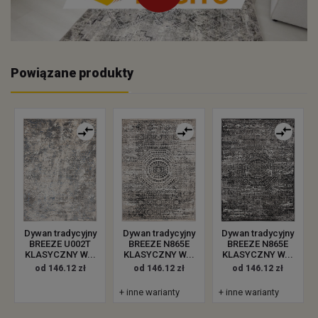
Powiązane produkty
Dywan tradycyjny
Dywan tradycyjny
Dywan tradycyjny
BREEZE U002T
BREEZE N865E
BREEZE N865E
KLASYCZNY W...
KLASYCZNY W...
KLASYCZNY W...
od 146.12 zł
od 146.12 zł
od 146.12 zł
+ inne warianty
+ inne warianty