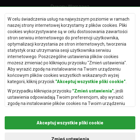
Dywany Warszawa
Dywany Wrocław
W celu świadczenia usług na najwyższym poziomie w ramach
Dywany Szczecin
naszej strony internetowej korzystamy z plików cookies. Pliki
cookies wykorzystywane są w celu dostosowania zawartości
Dywany Lublin
stron serwisu internetowego do preferencji użytkownika,
optymalizacji korzystania ze stron internetowych, tworzenia
statystyk oraz utrzymania sesji użytkownika serwisu
internetowego. Poszczególne ustawienia plików cookies
Dywany Kraków
możesz zmieniać po kliknięciu przycisku "Zmień ustawienia".
Aby wyrazić zgodę na instalowanie na Twoim urządzeniu
Dywany Poznań
końcowym plików cookies wszystkich wskazanych wyżej
Dywany Gdynia
kategorii, kliknij przycisk
"Akceptuj wszystkie pliki cookie"
.
Dywany Białystok
W przypadku kliknięcia przycisku
"Zmień ustawienia"
, jeśli
ustawienia odpowiadają Twoim preferencjom, aby wyrazić
zgodę na instalowanie plików cookies na Twoim urządzeniu
końcowym w wybranym przez Ciebie zakresie, kliknij przycisk
"Zapisz i zaakceptuj"
.
Dywany Kielce
Akceptuj wszystkie pliki cookie
Podstawą przetwarzania danych osobowych, w zakresie w
Dywany Gdańsk
jakim pliki cookie będą je zawierać, jest uzasadniony interes
administratora danych osobowych (Rugito Radosław Bartosik z
Dywany Toruń
Zmień ustawienia