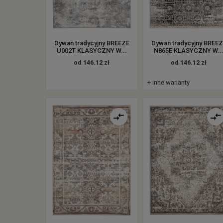
Dywan tradycyjny BREEZE
Dywan tradycyjny BREE
U002T KLASYCZNY W...
N865E KLASYCZNY W..
od 146.12 zł
od 146.12 zł
+ inne warianty