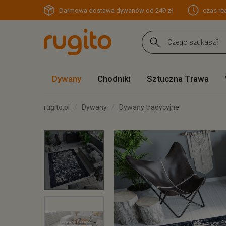
Darmowa dostawa dywanów od 249 zł
czas rea
Dywany
Chodniki
Sztuczna Trawa
rugito.pl
Dywany
Dywany tradycyjne