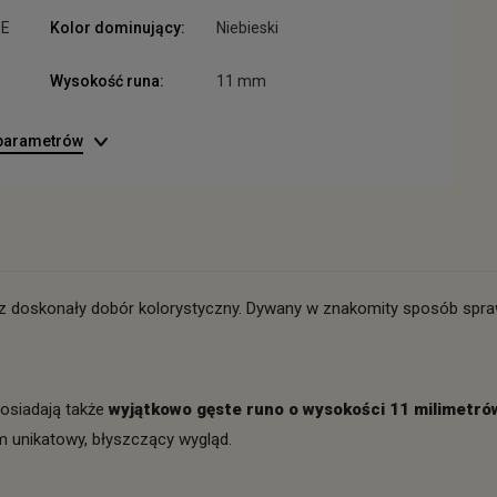
ZE
Kolor dominujący:
Niebieski
Wysokość runa:
11 mm
 parametrów
az doskonały dobór kolorystyczny. Dywany w znakomity sposób spraw
osiadają także
wyjątkowo gęste runo o wysokości 11 milimetró
m unikatowy, błyszczący wygląd.