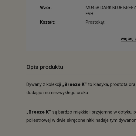
Wzór:
MU45B DARK BLUE BREE
FVH
Kształt:
Prostokąt
więcej
Opis produktu
Dywany z kolekcji
„Breeze K”
to klasyka, prostota or
dodając mu niezwykłego uroku.
„Breeze K”
są bardzo miękkie i przyjemne w dotyku, p
poliestrowej w dwie skręcone nitki nadaje tym dywano