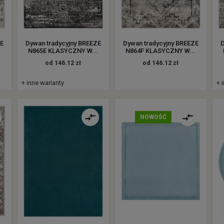
ZE
Dywan tradycyjny BREEZE
Dywan tradycyjny BREEZE
D
.
N865E KLASYCZNY W...
N864F KLASYCZNY W...
od 146.12 zł
od 146.12 zł
+ inne warianty
+ 
NOWOŚĆ