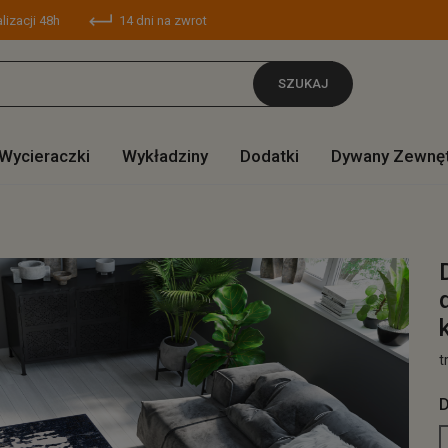
lizacji 48h
14 dni na zwrot
SZUKAJ
Wycieraczki
Wykładziny
Dodatki
Dywany Zewnę
t
D