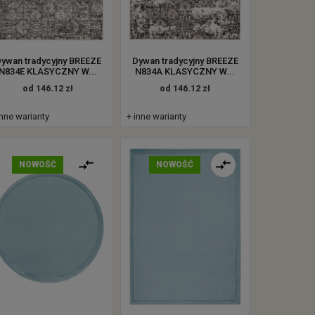
ywan tradycyjny BREEZE
Dywan tradycyjny BREEZE
N834E KLASYCZNY W...
N834A KLASYCZNY W...
od 146.12 zł
od 146.12 zł
inne warianty
+ inne warianty
NOWOŚĆ
NOWOŚĆ