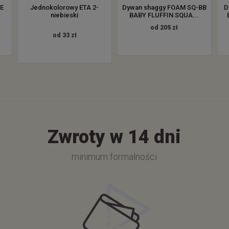
ZE
Jednokolorowy ETA 2-
Dywan shaggy FOAM SQ-BB
D
.
niebieski
BABY FLUFFIN SQUA...
od 205 zł
od 33 zł
Zwroty w 14 dni
minimum formalności