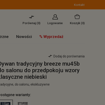
Kontakt
Porównaj (
0
)
Logowanie
Koszyk
(0)
trzne
Nowości
% Wyprzedaż
Dodaj do porównania
Dywan tradycyjny breeze mu45b
do salonu do przedpokoju wzory
klasyczne niebieski
radycyjne, do salonu, ekskluzywne
ostępne warianty: