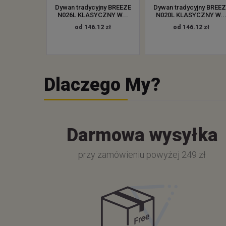
Dywan tradycyjny BREEZE
Dywan tradycyjny BREE
N026L KLASYCZNY W...
N020L KLASYCZNY W..
od 146.12 zł
od 146.12 zł
Dlaczego My?
Darmowa wysyłka
przy zamówieniu powyżej 249 zł