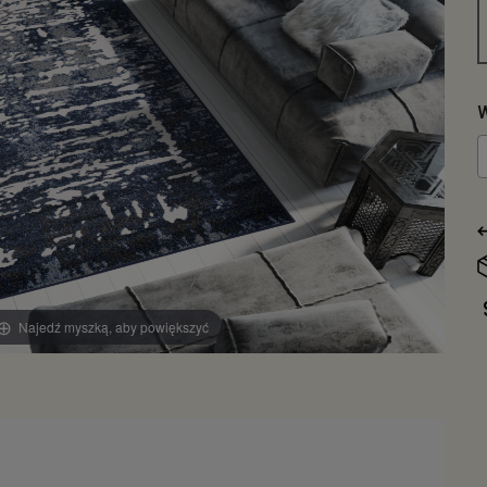
W
Najedź myszką, aby powiększyć