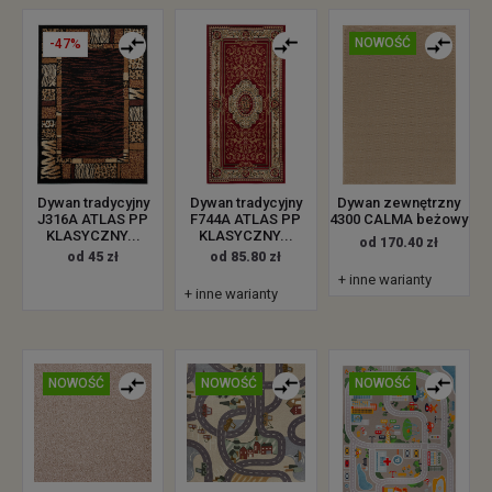
NOWOŚĆ
-47%
Dywan zewnętrzny
Dywan tradycyjny
Dywan tradycyjny
4300 CALMA beżowy
J316A ATLAS PP
F744A ATLAS PP
KLASYCZNY...
KLASYCZNY...
od 170.40 zł
od 45 zł
od 85.80 zł
+ inne warianty
+ inne warianty
NOWOŚĆ
NOWOŚĆ
NOWOŚĆ