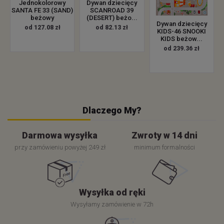
Jednokolorowy
Dywan dziecięcy
SANTA FE 33 (SAND)
SCANROAD 39
beżowy
(DESERT) beżo...
Dywan dziecięcy
od 127.08 zł
od 82.13 zł
KIDS-46 SNOOKI
KIDS beżow...
od 239.36 zł
Dlaczego My?
Darmowa wysyłka
Zwroty w 14 dni
przy zamówieniu powyżej 249 zł
minimum formalności
Wysyłka od ręki
Wysyłamy zamówienie w 72h