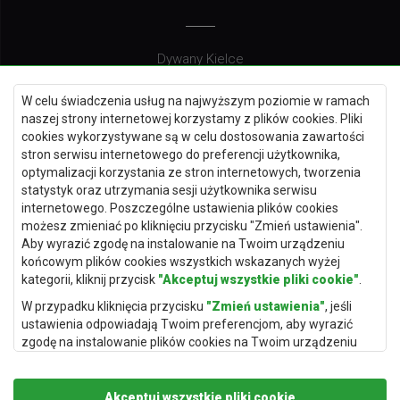
Dywany Kielce
Dywany Gdańsk
W celu świadczenia usług na najwyższym poziomie w ramach
Dywany Toruń
naszej strony internetowej korzystamy z plików cookies. Pliki
cookies wykorzystywane są w celu dostosowania zawartości
Dywany Bydgoszcz
stron serwisu internetowego do preferencji użytkownika,
optymalizacji korzystania ze stron internetowych, tworzenia
statystyk oraz utrzymania sesji użytkownika serwisu
internetowego. Poszczególne ustawienia plików cookies
Dywany Łódź
możesz zmieniać po kliknięciu przycisku "Zmień ustawienia".
Aby wyrazić zgodę na instalowanie na Twoim urządzeniu
Dywany Katowice
końcowym plików cookies wszystkich wskazanych wyżej
Dywany Rzeszów
kategorii, kliknij przycisk
"Akceptuj wszystkie pliki cookie"
.
Dywany Częstochowa
W przypadku kliknięcia przycisku
"Zmień ustawienia"
, jeśli
ustawienia odpowiadają Twoim preferencjom, aby wyrazić
zgodę na instalowanie plików cookies na Twoim urządzeniu
końcowym w wybranym przez Ciebie zakresie, kliknij przycisk
"Zapisz i zaakceptuj"
.
Akceptuj wszystkie pliki cookie