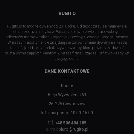
RUGITO
Rugito.pl to modne dywany od 2016 roku. Od tego czasu zajmujemy się
ich sprzedażą nie tylko w Polsce, ale również wielu zadowolonych
odbiorców mamy w takich krajach jak Czechy, Słowacja, Węgry i Niemcy.
W naszym asortymencie znajdują się zarówno tanie dywany na każdą
kieszeń, jak i bardziej ekskluzywne wyroby, które powinny zadowolić
gusta wymagających klientów. Z naszą firmą urządzą Państwo każdy kąt
swojego domu!
DANE KONTAKTOWE
Rugito
Aleja Wyzwolenia 61
26-225 Gowarczów
Infolinia pon-pt 10:00-15:00
tel.
+48 506 404 185
biuro@rugito.pl
e-mail: