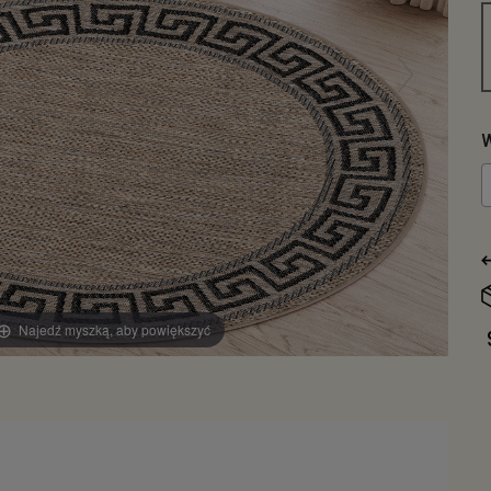
W
Najedź myszką, aby powiększyć