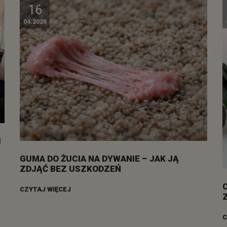
16
04.2026
I
GUMA DO ŻUCIA NA DYWANIE – JAK JĄ
ZDJĄĆ BEZ USZKODZEŃ
CZYTAJ WIĘCEJ
C