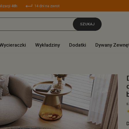
lizacji 48h
14 dni na zwrot
SZUKAJ
Wycieraczki
Wykładziny
Dodatki
Dywany Zewnę
s
D