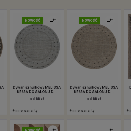
NOWOŚĆ
NOWOŚĆ
SA
Dywan sznurkowy MELISSA
Dywan sznurkowy MELISSA
KE63A DO SALONU D...
KE63A DO SALONU D...
od 88 zł
od 88 zł
+ inne warianty
+ inne warianty
+ 
NOWOŚĆ