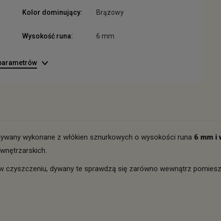
Kolor dominujący:
Brązowy
Wysokość runa:
6 mm
 parametrów
 dywany wykonane z włókien sznurkowych o wysokości runa
6 mm i 
wnętrzarskich.
i w czyszczeniu, dywany te sprawdzą się zarówno wewnątrz pomieszcz