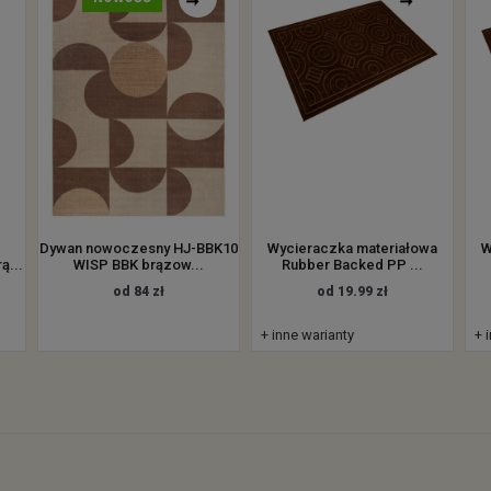
Dywan nowoczesny HJ-BBK10
Wycieraczka materiałowa
W
ą...
WISP BBK brązow...
Rubber Backed PP ...
od 84 zł
od 19.99 zł
+ inne warianty
+ 