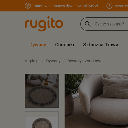
Darmowa dostawa dywanów od 249 zł
czas rea
Dywany
Chodniki
Sztuczna Trawa
rugito.pl
Dywany
Dywany sznurkowe