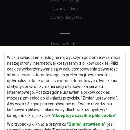
Dywany Poznań
Dywany Gdynia
Dywany Białystok
Dywany Kielce
Dywany Gdańsk
W celu świadczenia usług na najwyższym poziomie w ramach
Dywany Toruń
naszej strony internetowej korzystamy z plików cookies. Pliki
cookies wykorzystywane są w celu dostosowania zawartości
Dywany Bydgoszcz
stron serwisu internetowego do preferencji użytkownika,
optymalizacji korzystania ze stron internetowych, tworzenia
statystyk oraz utrzymania sesji użytkownika serwisu
internetowego. Poszczególne ustawienia plików cookies
Dywany Łódź
możesz zmieniać po kliknięciu przycisku "Zmień ustawienia".
Aby wyrazić zgodę na instalowanie na Twoim urządzeniu
Dywany Katowice
końcowym plików cookies wszystkich wskazanych wyżej
Dywany Rzeszów
kategorii, kliknij przycisk
"Akceptuj wszystkie pliki cookie"
.
Dywany Częstochowa
W przypadku kliknięcia przycisku
"Zmień ustawienia"
, jeśli