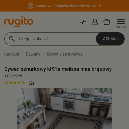
Darmowa dostawa dywanów od 249 zł
Menu
SZUKAJ
rugito.pl
Dywany
Dywany sznurkowe
Dywan sznurkowy kf91a melissa maa brązowy
sznurkowe
(2)