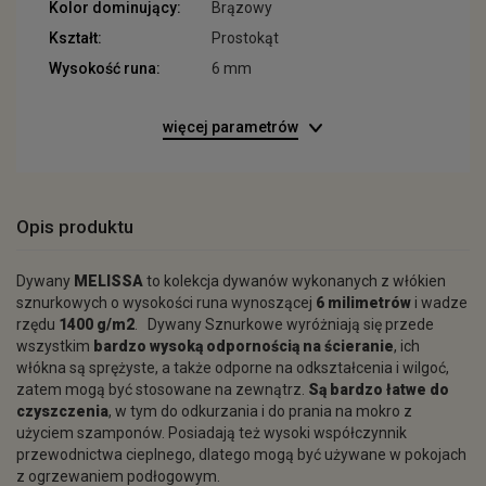
Kolor dominujący:
Brązowy
Kształt:
Prostokąt
Wysokość runa:
6 mm
więcej parametrów
Opis produktu
Dywany
MELISSA
to kolekcja dywanów wykonanych z włókien
sznurkowych o wysokości runa wynoszącej
6 milimetrów
i wadze
rzędu
1400 g/m2
. Dywany Sznurkowe wyróżniają się przede
wszystkim
bardzo wysoką odpornością na ścieranie
, ich
włókna są sprężyste, a także odporne na odkształcenia i wilgoć,
zatem mogą być stosowane na zewnątrz.
Są bardzo łatwe do
czyszczenia
, w tym do odkurzania i do prania na mokro z
użyciem szamponów. Posiadają też wysoki współczynnik
przewodnictwa cieplnego, dlatego mogą być używane w pokojach
z ogrzewaniem podłogowym.