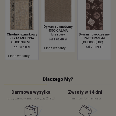
Dywan zewnętrzny
4300 CALMA
brązowy
Chodnik sznurkowy
Dywan nowoczesny
KF91A MELISSA
PATTERNS 44
od 170.40 zł
CHODNIK M...
(CHOCOL) brą...
od 56.10 zł
od 78.39 zł
+ inne warianty
+ inne warianty
Dlaczego My?
Darmowa wysyłka
Zwroty w 14 dni
przy zamówieniu powyżej 249 zł
minimum formalności