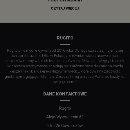
CZYTAJ WIĘCEJ
RUGITO
Rugito.pl to modne dywany od 2016 roku. Od tego czasu zajmujemy się
ich sprzedażą nie tylko w Polsce, ale również wielu zadowolonych
odbiorców mamy w takich krajach jak Czechy, Słowacja, Węgry i Niemcy.
W naszym asortymencie znajdują się zarówno tanie dywany na każdą
kieszeń, jak i bardziej ekskluzywne wyroby, które powinny zadowolić
gusta wymagających klientów. Z naszą firmą urządzą Państwo każdy kąt
swojego domu!
DANE KONTAKTOWE
Rugito
Aleja Wyzwolenia 61
26-225 Gowarczów