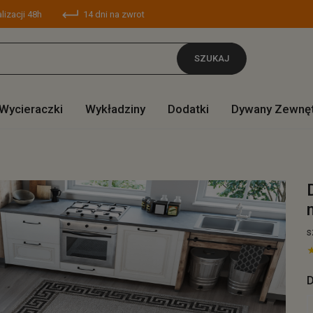
lizacji 48h
14 dni na zwrot
SZUKAJ
Wycieraczki
Wykładziny
Dodatki
Dywany Zewnę
s
D