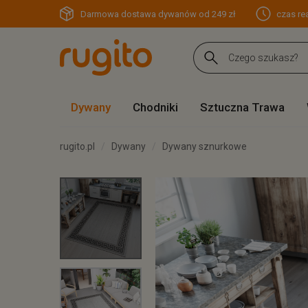
Darmowa dostawa dywanów od 249 zł
czas rea
Dywany
Chodniki
Sztuczna Trawa
rugito.pl
Dywany
Dywany sznurkowe