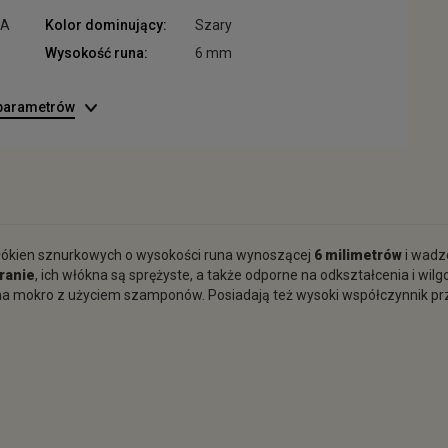
AA
Kolor dominujący:
Szary
Wysokość runa:
6 mm
 parametrów
łókien sznurkowych o wysokości runa wynoszącej
6 milimetrów
i wadz
ranie
, ich włókna są sprężyste, a także odporne na odkształcenia i w
a na mokro z użyciem szamponów. Posiadają też wysoki współczynnik 