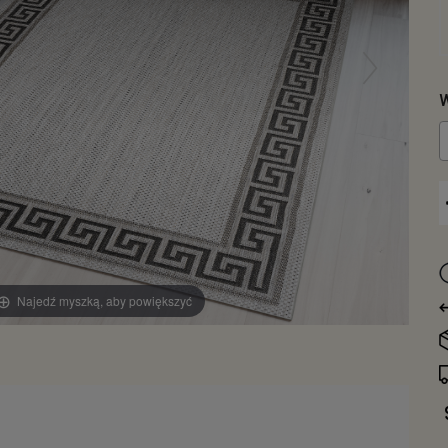
W
Najedź myszką, aby powiększyć