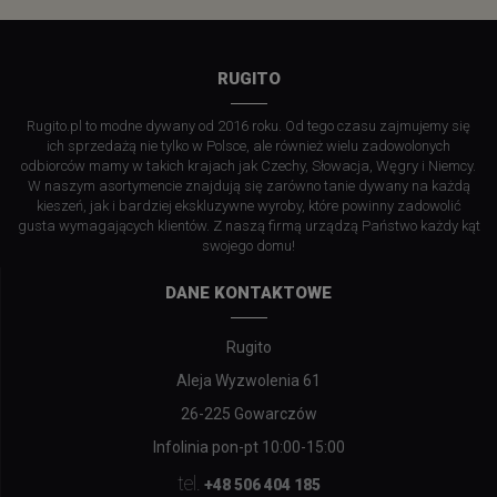
RUGITO
Rugito.pl to modne dywany od 2016 roku. Od tego czasu zajmujemy się
ich sprzedażą nie tylko w Polsce, ale również wielu zadowolonych
odbiorców mamy w takich krajach jak Czechy, Słowacja, Węgry i Niemcy.
W naszym asortymencie znajdują się zarówno tanie dywany na każdą
kieszeń, jak i bardziej ekskluzywne wyroby, które powinny zadowolić
gusta wymagających klientów. Z naszą firmą urządzą Państwo każdy kąt
swojego domu!
DANE KONTAKTOWE
Rugito
Aleja Wyzwolenia 61
26-225 Gowarczów
Infolinia pon-pt 10:00-15:00
tel.
+48 506 404 185