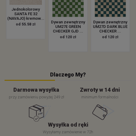
Jednokolorowy
SANTA FE 32
(NAVAJO) kremow...
Dywan zewnętrzny
Dywan zewnętrzny
od 55.58 zł
UM27E GREEN
UM27D DARK BLUE
CHECKER GJD ...
CHECKER ...
od 120 zł
od 120 zł
Dlaczego My?
Darmowa wysyłka
Zwroty w 14 dni
przy zamówieniu powyżej 249 zł
minimum formalności
Wysyłka od ręki
Wysyłamy zamówienie w 72h