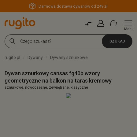
Darmowa dostawa dywanów od 249 zł
Menu
SZUKAJ
rugito.pl
Dywany
Dywany sznurkowe
Dywan sznurkowy cansas fg40b wzory
geometryczne na balkon na taras kremowy
sznurkowe, nowoczesne, zewnętrzne, klasyczne