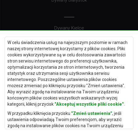
Dywany Białystok
Dywany Kielce
Dywany Gdańsk
W celu świadczenia usług na najwyższym poziomie w ramach
Dywany Toruń
naszej strony internetowej korzystamy z plików cookies. Pliki
cookies wykorzystywane są w celu dostosowania zawartości
Dywany Bydgoszcz
stron serwisu internetowego do preferencji użytkownika,
optymalizacji korzystania ze stron internetowych, tworzenia
statystyk oraz utrzymania sesji użytkownika serwisu
internetowego. Poszczególne ustawienia plików cookies
Dywany Łódź
możesz zmieniać po kliknięciu przycisku "Zmień ustawienia".
Aby wyrazić zgodę na instalowanie na Twoim urządzeniu
Dywany Katowice
końcowym plików cookies wszystkich wskazanych wyżej
Dywany Rzeszów
kategorii, kliknij przycisk
"Akceptuj wszystkie pliki cookie"
.
Dywany Częstochowa
W przypadku kliknięcia przycisku
"Zmień ustawienia"
, jeśli
ustawienia odpowiadają Twoim preferencjom, aby wyrazić
zgodę na instalowanie plików cookies na Twoim urządzeniu
końcowym w wybranym przez Ciebie zakresie, kliknij przycisk