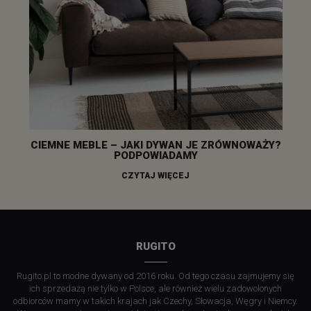
CIEMNE MEBLE – JAKI DYWAN JE ZRÓWNOWAŻY?
PODPOWIADAMY
CZYTAJ WIĘCEJ
RUGITO
Rugito.pl to modne dywany od 2016 roku. Od tego czasu zajmujemy się
ich sprzedażą nie tylko w Polsce, ale również wielu zadowolonych
odbiorców mamy w takich krajach jak Czechy, Słowacja, Węgry i Niemcy.