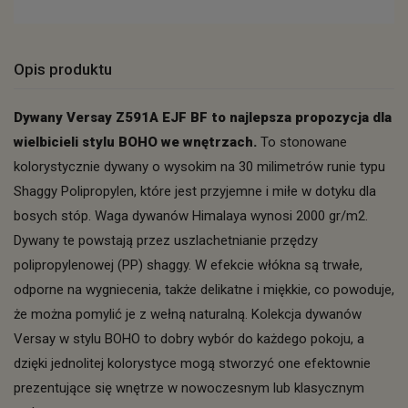
Opis produktu
Dywany Versay Z591A EJF BF to najlepsza propozycja dla
wielbicieli stylu BOHO we wnętrzach.
To stonowane
kolorystycznie dywany o wysokim na 30 milimetrów runie typu
Shaggy Polipropylen, które jest przyjemne i miłe w dotyku dla
bosych stóp. Waga dywanów Himalaya wynosi 2000 gr/m2.
Dywany te powstają przez uszlachetnianie przędzy
polipropylenowej (PP) shaggy. W efekcie włókna są trwałe,
odporne na wygniecenia, także delikatne i miękkie, co powoduje,
że można pomylić je z wełną naturalną. Kolekcja dywanów
Versay w stylu BOHO to dobry wybór do każdego pokoju, a
dzięki jednolitej kolorystyce mogą stworzyć one efektownie
prezentujące się wnętrze w nowoczesnym lub klasycznym