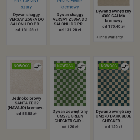
Dywan zewnętrzny
Dywan shaggy
Dywan shaggy
4300 CALMA
VERSAY Z587A DO
VERSAY Z586A DO
kremowy
SALONU DO PR...
SALONU DO PR...
od 170.40 zł
od 131.28 zł
od 131.28 zł
+ inne warianty
NOWOŚĆ
NOWOŚĆ
NOWOŚĆ
Jednokolorowy
SANTA FE 32
(NAVAJO) kremow...
Dywan zewnętrzny
Dywan zewnętrzny
od 55.58 zł
UM27E GREEN
UM27D DARK BLUE
CHECKER GJD ...
CHECKER ...
od 120 zł
od 120 zł