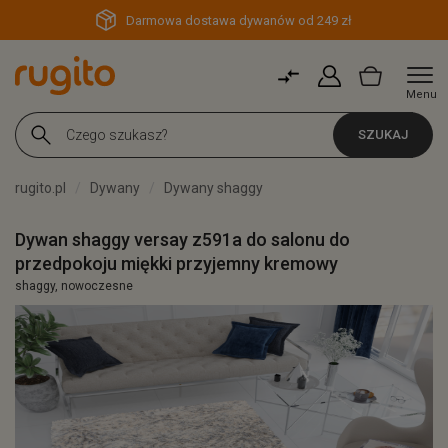
Darmowa dostawa dywanów od 249 zł
Menu
SZUKAJ
rugito.pl
Dywany
Dywany shaggy
Dywan shaggy versay z591a do salonu do
przedpokoju miękki przyjemny kremowy
shaggy, nowoczesne