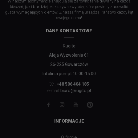
W naszym asortymencie znajdują się zarówno tanie dywany na każdą
kieszeń, jak i bardziej ekskluzywne wyroby, które powinny zadowolić
gusta wymagających klientów. Z naszą firmą urządzą Państwo każdy kąt
swojego domu!
DANE KONTAKTOWE
Rugito
Aleja Wyzwolenia 61
26-225 Gowarczów
Infolinia pon-pt 10:00-15:00
tel.
+48 506 404 185
biuro@rugito.pl
e-mail:
INFORMACJE
O firmie