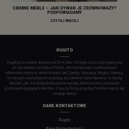
CIEMNE MEBLE – JAKI DYWAN JE ZRÓWNOWAŻY?
PODPOWIADAMY
CZYTAJ WIĘCEJ
RUGITO
Rugito.pl to modne dywany od 2016 roku. Od tego czasu zajmujemy się
ich sprzedażą nie tylko w Polsce, ale również wielu zadowolonych
odbiorców mamy w takich krajach jak Czechy, Słowacja, Węgry i Niemcy.
W naszym asortymencie znajdują się zarówno tanie dywany na każdą
kieszeń, jak i bardziej ekskluzywne wyroby, które powinny zadowolić
gusta wymagających klientów. Z naszą firmą urządzą Państwo każdy kąt
swojego domu!
DANE KONTAKTOWE
Rugito
Aleja Wyzwolenia 61