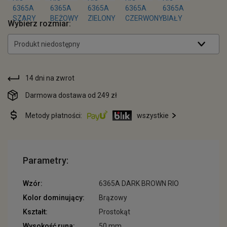
Wybierz rozmiar:
Produkt niedostępny
14 dni na zwrot
Darmowa dostawa od 249 zł
Metody płatności:
wszystkie
Parametry:
Wzór:
6365A DARK BROWN RIO
Kolor dominujący:
Brązowy
Kształt:
Prostokąt
Wysokość runa:
50 mm