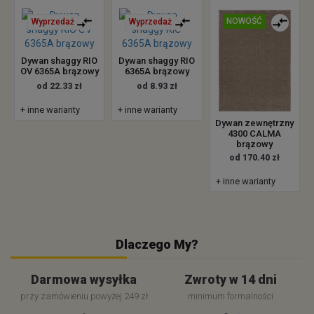
NOWOŚĆ
Wyprzedaż
Wyprzedaż
Dywan shaggy RIO
Dywan shaggy RIO
OV 6365A brązowy
6365A brązowy
od 22.33 zł
od 8.93 zł
+ inne warianty
+ inne warianty
Dywan zewnętrzny
4300 CALMA
brązowy
od 170.40 zł
+ inne warianty
Dlaczego My?
Darmowa wysyłka
Zwroty w 14 dni
przy zamówieniu powyżej 249 zł
minimum formalności