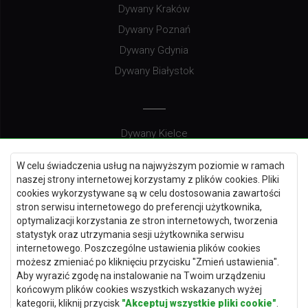
Dywany Kraków
Dywany Poznań
Dywany Gdynia
Dywany Białystok
Dywany Kielce
Dywany Gdańsk
W celu świadczenia usług na najwyższym poziomie w ramach
Dywany Toruń
naszej strony internetowej korzystamy z plików cookies. Pliki
cookies wykorzystywane są w celu dostosowania zawartości
Dywany Bydgoszcz
stron serwisu internetowego do preferencji użytkownika,
optymalizacji korzystania ze stron internetowych, tworzenia
statystyk oraz utrzymania sesji użytkownika serwisu
internetowego. Poszczególne ustawienia plików cookies
Dywany Łódź
możesz zmieniać po kliknięciu przycisku "Zmień ustawienia".
Aby wyrazić zgodę na instalowanie na Twoim urządzeniu
Dywany Katowice
końcowym plików cookies wszystkich wskazanych wyżej
Dywany Rzeszów
kategorii, kliknij przycisk
"Akceptuj wszystkie pliki cookie"
.