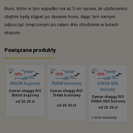
Runo, które w tym wypadku ma aż 5 cm sprawi, że użytkownicy
chętnie będą stąpać po dywanie boso, dając tym samym
odpocząć zmęczonym po całym dniu chodzenia w butach
stopom.
Powiązane produkty
-32%
-32%
-32%
Dywan shaggy RIO
Dywan shaggy RIO
8063A brązowy
7644A kremowy
Dywan shaggy RIO
6365A GKX beżowy
od 26.25 zł
od 26.25 zł
od 26.25 zł
+ inne warianty