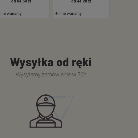
od 84.50 zł
od 44.28 zł
inne warianty
+ inne warianty
Wysyłka od ręki
Wysyłamy zamówienie w 72h