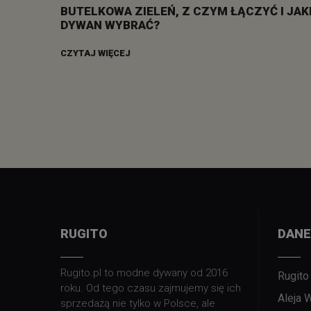
BUTELKOWA ZIELEŃ, Z CZYM ŁĄCZYĆ I JAK
DYWAN WYBRAĆ?
CZYTAJ WIĘCEJ
RUGITO
DANE
Rugito.pl to modne dywany od 2016
Rugito
roku. Od tego czasu zajmujemy się ich
Aleja 
sprzedażą nie tylko w Polsce, ale