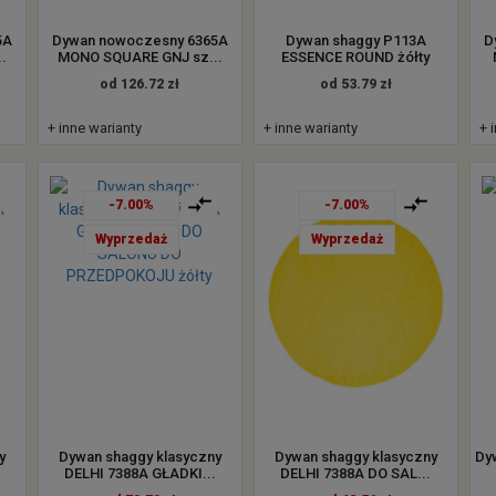
5A
Dywan nowoczesny 6365A
Dywan shaggy P113A
D
.
MONO SQUARE GNJ sz...
ESSENCE ROUND żółty
od 126.72 zł
od 53.79 zł
+ inne warianty
+ inne warianty
+ 
-7.00%
-7.00%
Wyprzedaż
Wyprzedaż
y
Dywan shaggy klasyczny
Dywan shaggy klasyczny
Dy
DELHI 7388A GŁADKI...
DELHI 7388A DO SAL...