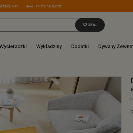
lizacji 48h
14 dni na zwrot
SZUKAJ
Wycieraczki
Wykładziny
Dodatki
Dywany Zewnę
n
D