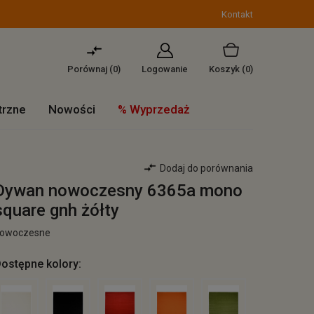
Kontakt
Porównaj (
0
)
Logowanie
Koszyk
(0)
trzne
Nowości
% Wyprzedaż
Dodaj do porównania
Dywan nowoczesny 6365a mono
square gnh żółty
owoczesne
ostępne kolory: