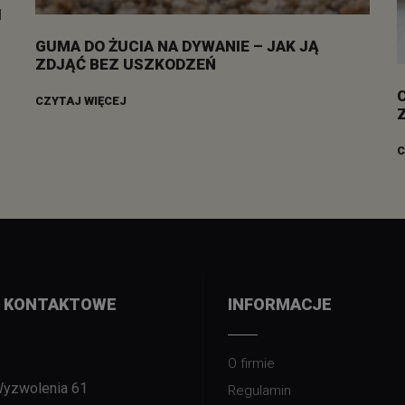
I
GUMA DO ŻUCIA NA DYWANIE – JAK JĄ
ZDJĄĆ BEZ USZKODZEŃ
CZYTAJ WIĘCEJ
C
 KONTAKTOWE
INFORMACJE
O firmie
Wyzwolenia 61
Regulamin