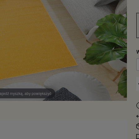
W
ajedź myszką, aby powiększyć