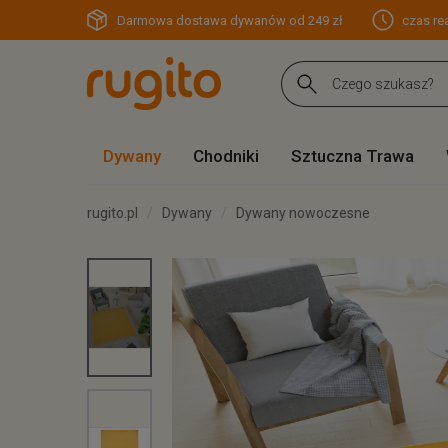
Darmowa dostawa dywanów od 249 zł
czas rea
Dywany
Chodniki
Sztuczna Trawa
rugito.pl
Dywany
Dywany nowoczesne