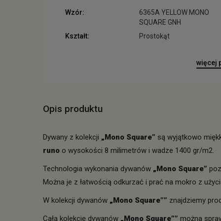
Wzór:
6365A YELLOW MONO
SQUARE GNH
Kształt:
Prostokąt
więcej
Opis produktu
Dywany z kolekcji
„Mono Square”
są wyjątkowo miękki
runo
o wysokości 8 milimetrów i wadze 1400 gr/m2.
Technologia wykonania dywanów
„
Mono Square”
poz
Można je z łatwością odkurzać i prać na mokro z uż
W kolekcji dywanów
„
Mono Square”
”
znajdziemy prod
Całą kolekcję dywanów
„
Mono Square”
”
można spra