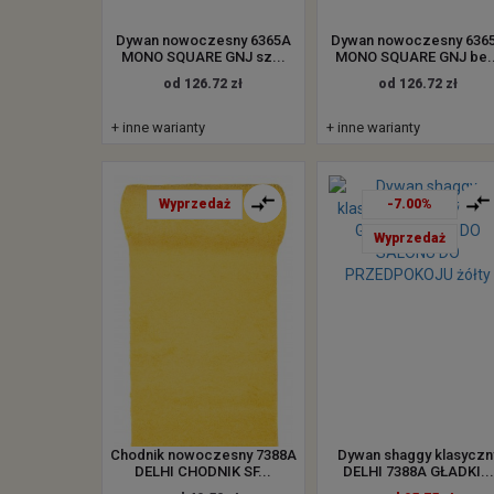
Dywan nowoczesny 6365A
Dywan nowoczesny 636
MONO SQUARE GNJ sz...
MONO SQUARE GNJ be..
od 126.72 zł
od 126.72 zł
+ inne warianty
+ inne warianty
Wyprzedaż
-7.00%
Wyprzedaż
Chodnik nowoczesny 7388A
Dywan shaggy klasyczn
DELHI CHODNIK SF...
DELHI 7388A GŁADKI...