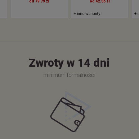
od 79.79 zł
od 42.56 zł
+ inne warianty
+ 
Zwroty w 14 dni
minimum formalności