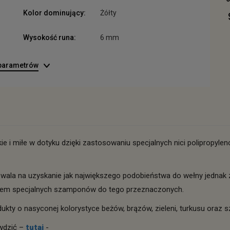
Kolor dominujący:
Żółty
Wysokość runa:
6 mm
 parametrów
e i miłe w dotyku dzięki zastosowaniu specjalnych nici polipropyle
wala na uzyskanie jak największego podobieństwa do wełny jednak
yciem specjalnych szamponów do tego przeznaczonych.
ukty o nasyconej kolorystyce beżów, brązów, zieleni, turkusu oraz 
wdzić –
tutaj
-