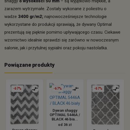
shaggy
o wysokości 50 mm
– są wyjątkowo miękkie, a
zarazem wytrzymałe. Zostały wykonane z poliestru o
wadze
3400 gr/m2;
najnowocześniejsze technologie
wykorzystane do produkcji sprawiają, że dywany Optimal
prezentują się pięknie pomimo upływającego czasu. Ciekawe
wzornictwo idealnie sprawdzi się zarówno w nowoczesnym
salonie, jak i przytulnej sypialni oraz pokoju nastolatka.
Powiązane produkty
-67%
-67%
-67%
Dywan shaggy
OPTIMAL 5446A /
BLACK 46 bia...
od 36 zł