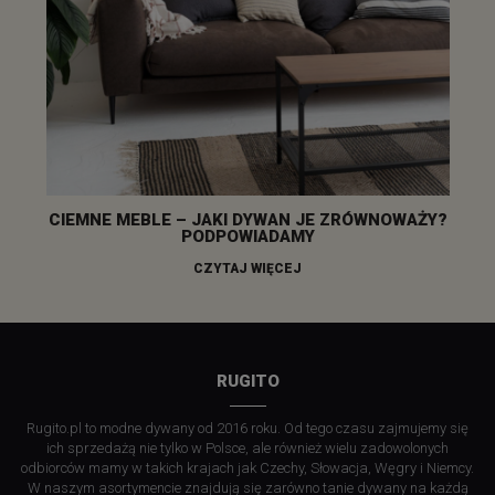
CIEMNE MEBLE – JAKI DYWAN JE ZRÓWNOWAŻY?
PODPOWIADAMY
CZYTAJ WIĘCEJ
RUGITO
Rugito.pl to modne dywany od 2016 roku. Od tego czasu zajmujemy się
ich sprzedażą nie tylko w Polsce, ale również wielu zadowolonych
odbiorców mamy w takich krajach jak Czechy, Słowacja, Węgry i Niemcy.
W naszym asortymencie znajdują się zarówno tanie dywany na każdą