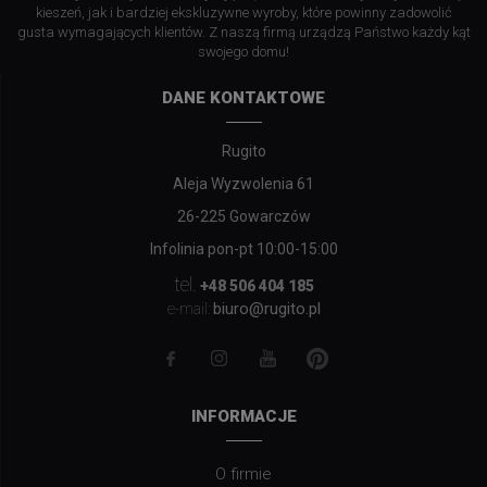
kieszeń, jak i bardziej ekskluzywne wyroby, które powinny zadowolić
gusta wymagających klientów. Z naszą firmą urządzą Państwo każdy kąt
swojego domu!
DANE KONTAKTOWE
Rugito
Aleja Wyzwolenia 61
26-225 Gowarczów
Infolinia pon-pt 10:00-15:00
tel.
+48 506 404 185
biuro@rugito.pl
e-mail:
INFORMACJE
O firmie