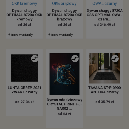
Dywan shaggy
Dywan shaggy
Dywan shaggy 8720A
OPTIMAL 8720A OKK
OPTIMAL 8720A OKB
OSS OPTIMAL OWAL
kremowy
brązowy
czarn...
od 36 zł
od 36 zł
od 246.49 zł
+ inne warianty
+ inne warianty
LUNTA GRREP 2021
TAVANA ST-P 0900
ZWART czarny
ANTHRA czarny
Dywan młodzieżowy
od 27.34 zł
od 35.79 zł
CRYSTAL PRINT HJ-
GA002 ...
od 54 zł