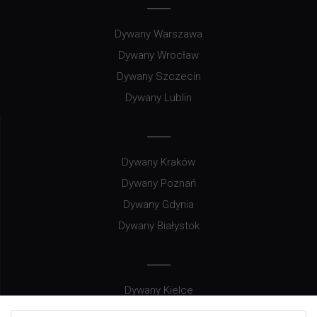
Dywany Warszawa
Dywany Wrocław
Dywany Szczecin
Dywany Lublin
Dywany Kraków
Dywany Poznań
Dywany Gdynia
Dywany Białystok
Dywany Kielce
Dywany Gdańsk