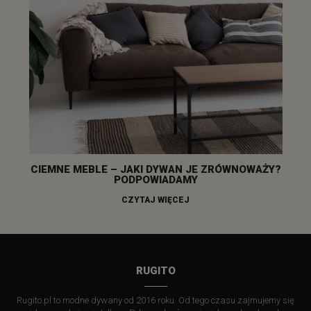
CIEMNE MEBLE – JAKI DYWAN JE ZRÓWNOWAŻY?
PODPOWIADAMY
CZYTAJ WIĘCEJ
RUGITO
Rugito.pl to modne dywany od 2016 roku. Od tego czasu zajmujemy się