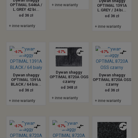
Dywan shaggy
Dywan shaggy
+ inne warianty
OPTIMAL 5446A /
OPTIMAL 1391A
L.GREY 42 bi...
L.GREY / 24 bi...
od 36 zł
od 36 zł
+ inne warianty
+ inne warianty
-67%
-67%
-67%
Dywan shaggy
Dywan shaggy
Dywan shaggy
OPTIMAL 8720A OGS
OPTIMAL 1391A
OPTIMAL 8720A OSS
czarny
BLACK / 64 bia...
czarny
od 348 zł
od 36 zł
od 36 zł
+ inne warianty
+ inne warianty
+ inne warianty
-67%
-67%