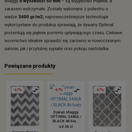
shaggy
o wysokości 50 mm
– są wyjątkowo miękkie, a
zarazem wytrzymałe. Zostały wykonane z poliestru o
wadze
3400 gr/m2;
najnowocześniejsze technologie
wykorzystane do produkcji sprawiają, że dywany Optimal
prezentują się pięknie pomimo upływającego czasu. Ciekawe
wzornictwo idealnie sprawdzi się zarówno w nowoczesnym
salonie, jak i przytulnej sypialni oraz pokoju nastolatka.
Powiązane produkty
-67%
-67%
-67%
Dywan shaggy
OPTIMAL 5446A /
BLACK 46 bia...
od 36 zł