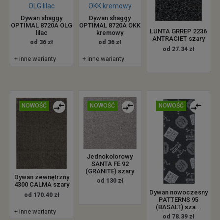
Dywan shaggy
Dywan shaggy
OPTIMAL 8720A OLG
OPTIMAL 8720A OKK
LUNTA GRREP 2236
lilac
kremowy
ANTRACIET szary
od 36 zł
od 36 zł
od 27.34 zł
+ inne warianty
+ inne warianty
NOWOŚĆ
NOWOŚĆ
NOWOŚĆ
Jednokolorowy
SANTA FE 92
(GRANITE) szary
Dywan zewnętrzny
od 130 zł
4300 CALMA szary
Dywan nowoczesny
od 170.40 zł
PATTERNS 95
(BASALT) sza...
+ inne warianty
od 78.39 zł