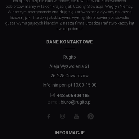
ich sprzedażą nie tylko w Polsce, ale również wielu zadowolonych
odbiorców mamy w takich krajach jak Czechy, Słowacja, Węgry i Niemcy.
W naszym asortymencie znajdują się zarówno tanie dywany na każdą
kieszeń, jak i bardziej ekskluzywne wyroby, które powinny zadowolić
gusta wymagających klientów. Z naszą firmą urządzą Państwo każdy kąt
swojego domu!
DANE KONTAKTOWE
Rugito
Aleja Wyzwolenia 61
26-225 Gowarczów
Infolinia pon-pt 10:00-15:00
tel.
+48 506 404 185
biuro@rugito.pl
e-mail:
INFORMACJE