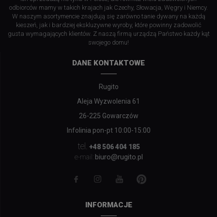
odbiorców mamy w takich krajach jak Czechy, Słowacja, Węgry i Niemcy.
W naszym asortymencie znajdują się zarówno tanie dywany na każdą
kieszeń, jak i bardziej ekskluzywne wyroby, które powinny zadowolić
gusta wymagających klientów. Z naszą firmą urządzą Państwo każdy kąt
swojego domu!
DANE KONTAKTOWE
Rugito
Aleja Wyzwolenia 61
26-225 Gowarczów
Infolinia pon-pt 10:00-15:00
tel.
+48 506 404 185
biuro@rugito.pl
e-mail:
INFORMACJE