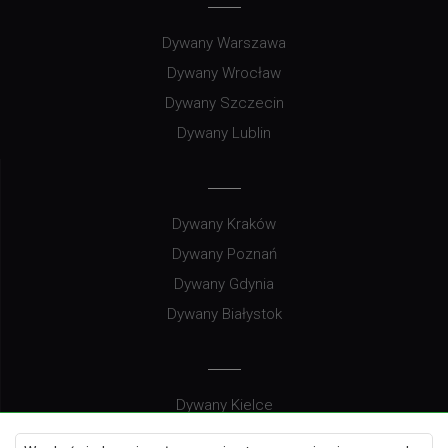
Dywany Warszawa
Dywany Wrocław
Dywany Szczecin
Dywany Lublin
Dywany Kraków
Dywany Poznań
Dywany Gdynia
Dywany Białystok
Dywany Kielce
Dywany Gdańsk