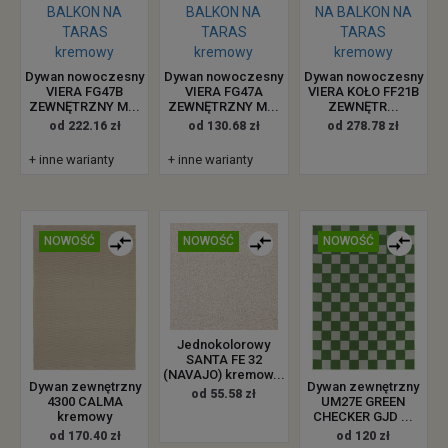
Dywan nowoczesny
Dywan nowoczesny
Dywan nowoczesny
VIERA FG47B
VIERA FG47A
VIERA KOŁO FF21B
ZEWNĘTRZNY M...
ZEWNĘTRZNY M...
ZEWNĘTR...
od 222.16 zł
od 130.68 zł
od 278.78 zł
+ inne warianty
+ inne warianty
NOWOŚĆ
NOWOŚĆ
NOWOŚĆ
Jednokolorowy
SANTA FE 32
(NAVAJO) kremow...
Dywan zewnętrzny
Dywan zewnętrzny
od 55.58 zł
4300 CALMA
UM27E GREEN
kremowy
CHECKER GJD ...
od 170.40 zł
od 120 zł