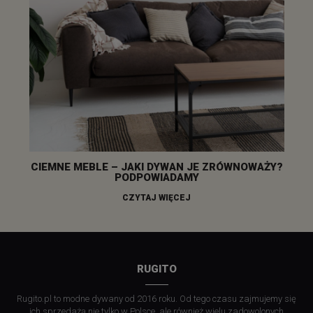
CIEMNE MEBLE – JAKI DYWAN JE ZRÓWNOWAŻY?
PODPOWIADAMY
CZYTAJ WIĘCEJ
RUGITO
Rugito.pl to modne dywany od 2016 roku. Od tego czasu zajmujemy się
ich sprzedażą nie tylko w Polsce, ale również wielu zadowolonych