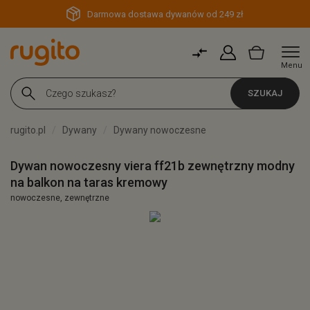
Darmowa dostawa dywanów od 249 zł
Menu
SZUKAJ
rugito.pl
Dywany
Dywany nowoczesne
Dywan nowoczesny viera ff21b zewnętrzny modny
na balkon na taras kremowy
nowoczesne, zewnętrzne