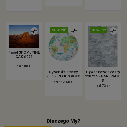
NOWOŚĆ
NOWOŚĆ
Panel SPC ALPINE
OAK A096
od 100 zł
Dywan dziecięcy
Dywan nowoczesny
250321N KIDS KOŁO
220727-2 BARI PRINT
(D)
od 117.60 zł
od 72 zł
Dlaczego My?