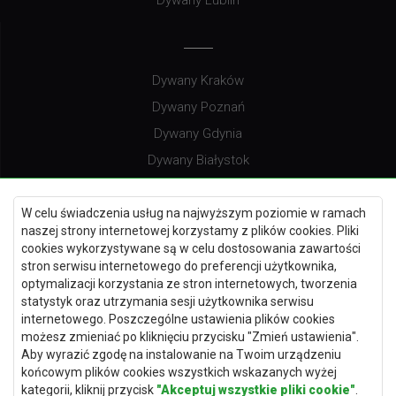
Dywany Kraków
Dywany Poznań
Dywany Gdynia
Dywany Białystok
W celu świadczenia usług na najwyższym poziomie w ramach
naszej strony internetowej korzystamy z plików cookies. Pliki
Dywany Kielce
cookies wykorzystywane są w celu dostosowania zawartości
Dywany Gdańsk
stron serwisu internetowego do preferencji użytkownika,
optymalizacji korzystania ze stron internetowych, tworzenia
Dywany Toruń
statystyk oraz utrzymania sesji użytkownika serwisu
Dywany Bydgoszcz
internetowego. Poszczególne ustawienia plików cookies
możesz zmieniać po kliknięciu przycisku "Zmień ustawienia".
Aby wyrazić zgodę na instalowanie na Twoim urządzeniu
końcowym plików cookies wszystkich wskazanych wyżej
kategorii, kliknij przycisk
"Akceptuj wszystkie pliki cookie"
.