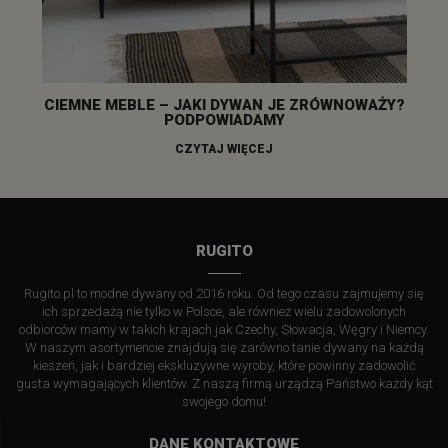
CIEMNE MEBLE – JAKI DYWAN JE ZRÓWNOWAŻY?
PODPOWIADAMY
CZYTAJ WIĘCEJ
RUGITO
Rugito.pl to modne dywany od 2016 roku. Od tego czasu zajmujemy się
ich sprzedażą nie tylko w Polsce, ale również wielu zadowolonych
odbiorców mamy w takich krajach jak Czechy, Słowacja, Węgry i Niemcy.
W naszym asortymencie znajdują się zarówno tanie dywany na każdą
kieszeń, jak i bardziej ekskluzywne wyroby, które powinny zadowolić
gusta wymagających klientów. Z naszą firmą urządzą Państwo każdy kąt
swojego domu!
DANE KONTAKTOWE