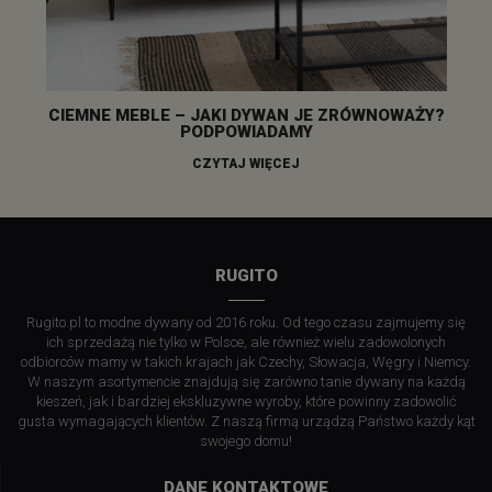
CIEMNE MEBLE – JAKI DYWAN JE ZRÓWNOWAŻY?
PODPOWIADAMY
CZYTAJ WIĘCEJ
RUGITO
Rugito.pl to modne dywany od 2016 roku. Od tego czasu zajmujemy się
ich sprzedażą nie tylko w Polsce, ale również wielu zadowolonych
odbiorców mamy w takich krajach jak Czechy, Słowacja, Węgry i Niemcy.
W naszym asortymencie znajdują się zarówno tanie dywany na każdą
kieszeń, jak i bardziej ekskluzywne wyroby, które powinny zadowolić
gusta wymagających klientów. Z naszą firmą urządzą Państwo każdy kąt
swojego domu!
DANE KONTAKTOWE