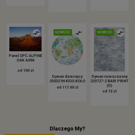
NOWOŚĆ
NOWOŚĆ
Panel SPC ALPINE
OAK A096
od 100 zł
Dywan dziecięcy
Dywan nowoczesny
250321N KIDS KOŁO
220727-2 BARI PRINT
(D)
od 117.60 zł
od 72 zł
Dlaczego My?