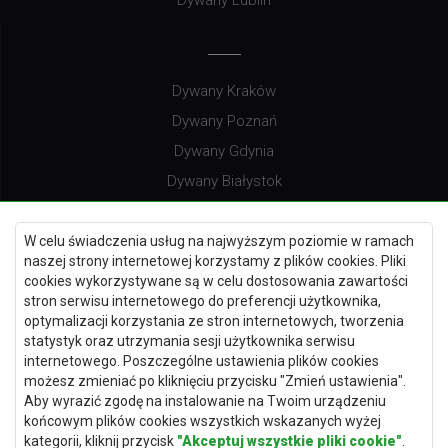
Dywany Kraków
Dywany Poznań
Dywany Gdynia
Dywany Białystok
W celu świadczenia usług na najwyższym poziomie w ramach
naszej strony internetowej korzystamy z plików cookies. Pliki
Dywany Kielce
cookies wykorzystywane są w celu dostosowania zawartości
Dywany Gdańsk
stron serwisu internetowego do preferencji użytkownika,
optymalizacji korzystania ze stron internetowych, tworzenia
Dywany Toruń
statystyk oraz utrzymania sesji użytkownika serwisu
Dywany Bydgoszcz
internetowego. Poszczególne ustawienia plików cookies
możesz zmieniać po kliknięciu przycisku "Zmień ustawienia".
Aby wyrazić zgodę na instalowanie na Twoim urządzeniu
końcowym plików cookies wszystkich wskazanych wyżej
kategorii, kliknij przycisk
"Akceptuj wszystkie pliki cookie"
.