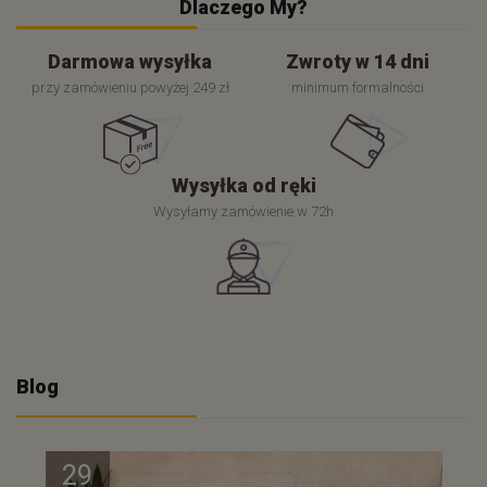
Dlaczego My?
Darmowa wysyłka
Zwroty w 14 dni
przy zamówieniu powyżej 249 zł
minimum formalności
Wysyłka od ręki
Wysyłamy zamówienie w 72h
Blog
29