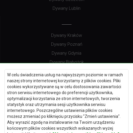
Dywany Lublin
Dywany Kraków
Dywany Poznań
Dywany Gdynia
Dywany Białystok
W celu świadczenia usług na najwyższym poziomie w ramach
naszej strony internetowej korzystamy z plików cookies. Pliki
cookies wykorzystywane są w celu dostosowania zawartości
Dywany Kielce
stron serwisu internetowego do preferencji użytkownika,
Dywany Gdańsk
optymalizacji korzystania ze stron internetowych, tworzenia
statystyk oraz utrzymania sesji użytkownika serwisu
Dywany Toruń
internetowego. Poszczególne ustawienia plików cookies
Dywany Bydgoszcz
możesz zmieniać po kliknięciu przycisku "Zmień ustawienia".
Aby wyrazić zgodę na instalowanie na Twoim urządzeniu
końcowym plików cookies wszystkich wskazanych wyżej