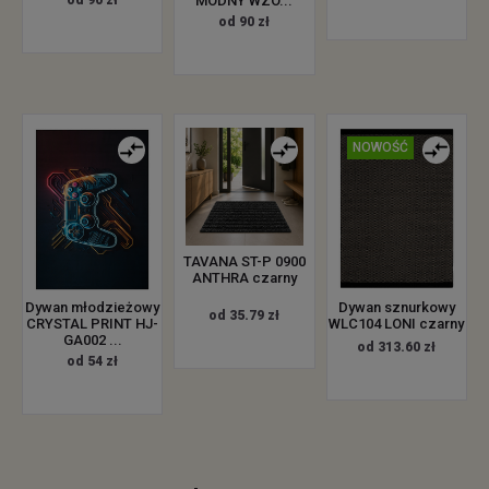
od 90 zł
MODNY WZÓ...
od 90 zł
NOWOŚĆ
TAVANA ST-P 0900
ANTHRA czarny
Dywan młodzieżowy
Dywan sznurkowy
od 35.79 zł
CRYSTAL PRINT HJ-
WLC104 LONI czarny
GA002 ...
od 313.60 zł
od 54 zł