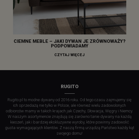
CIEMNE MEBLE – JAKI DYWAN JE ZRÓWNOWAŻY?
PODPOWIADAMY
CZYTAJ WIĘCEJ
RUGITO
Rugito.pl to modne dywany od 2016 roku. Od tego czasu zajmujemy się
ich sprzedażą nie tylko w Polsce, ale również wielu zadowolonych
odbiorców mamy w takich krajach jak Czechy, Słowacja, Węgry i Niemcy.
W naszym asortymencie znajdują się zarówno tanie dywany na każdą
kieszeń, jak i bardziej ekskluzywne wyroby, które powinny zadowolić
gusta wymagających klientów. Z naszą firmą urządzą Państwo każdy kąt
swojego domu!