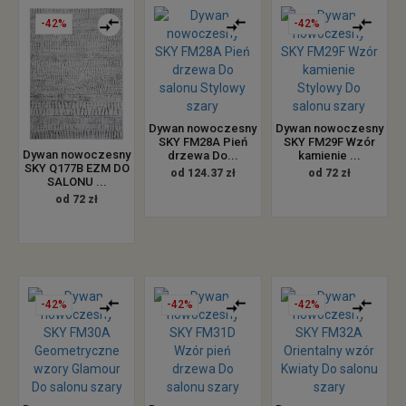
-42%
-42%
Dywan nowoczesny
Dywan nowoczesny
SKY FM28A Pień
SKY FM29F Wzór
Dywan nowoczesny
drzewa Do...
kamienie ...
SKY Q177B EZM DO
od 124.37 zł
od 72 zł
SALONU ...
od 72 zł
-42%
-42%
-42%