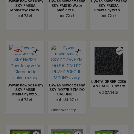
Dywan nowoczesny
Dywan nowoczesny
Dywan nowoczesny
SKY FM30A
SKY FM31D Wzór
SKY FM32A
Geometryczne w...
pień drze...
Orientalny wzó...
od 72 zł
od 72 zł
od 72 zł
-42%
LUNTA GRREP 2236
Dywan nowoczesny
Dywan nowoczesny
ANTRACIET szary
SKY FM33B
SKY DO77B EZM DO
od 27.34 zł
Orientalny wzó...
SALONU ...
od 72 zł
od 124.37 zł
+ inne warianty