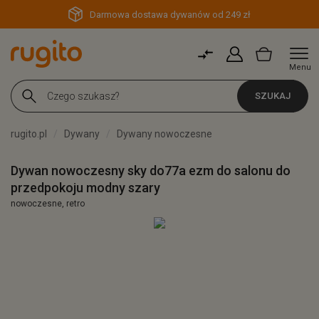
Darmowa dostawa dywanów od 249 zł
Menu
SZUKAJ
rugito.pl
Dywany
Dywany nowoczesne
Dywan nowoczesny sky do77a ezm do salonu do
przedpokoju modny szary
nowoczesne, retro