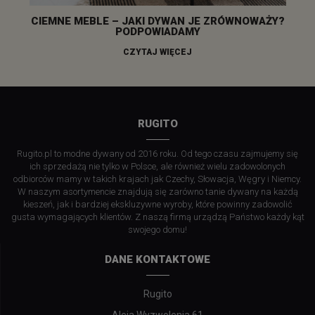
CIEMNE MEBLE – JAKI DYWAN JE ZRÓWNOWAŻY?
PODPOWIADAMY
CZYTAJ WIĘCEJ
RUGITO
Rugito.pl to modne dywany od 2016 roku. Od tego czasu zajmujemy się
ich sprzedażą nie tylko w Polsce, ale również wielu zadowolonych
odbiorców mamy w takich krajach jak Czechy, Słowacja, Węgry i Niemcy.
W naszym asortymencie znajdują się zarówno tanie dywany na każdą
kieszeń, jak i bardziej ekskluzywne wyroby, które powinny zadowolić
gusta wymagających klientów. Z naszą firmą urządzą Państwo każdy kąt
swojego domu!
DANE KONTAKTOWE
Rugito
Aleja Wyzwolenia 61