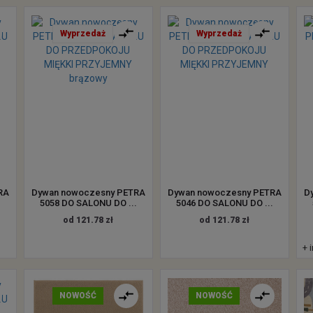
Wyprzedaż
Wyprzedaż
RA
Dywan nowoczesny PETRA
Dywan nowoczesny PETRA
D
.
5058 DO SALONU DO ...
5046 DO SALONU DO ...
od 121.78 zł
od 121.78 zł
+ 
NOWOŚĆ
NOWOŚĆ