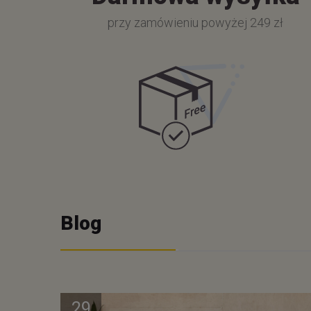
przy zamówieniu powyżej 249 zł
Blog
29