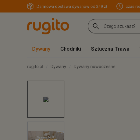
Darmowa dostawa dywanów od 249 zł
czas rea
Dywany
Chodniki
Sztuczna Trawa
rugito.pl
Dywany
Dywany nowoczesne