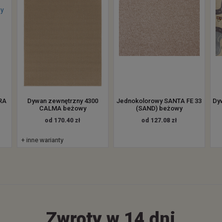
RA
Dywan zewnętrzny 4300
Jednokolorowy SANTA FE 33
Dy
.
CALMA beżowy
(SAND) beżowy
od 170.40 zł
od 127.08 zł
+ inne warianty
Zwroty w 14 dni