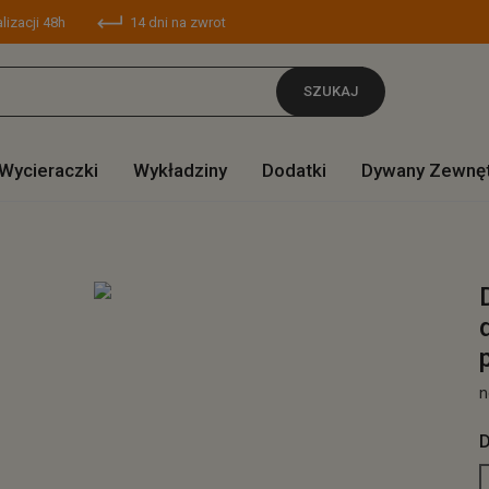
lizacji 48h
14 dni na zwrot
SZUKAJ
Wycieraczki
Wykładziny
Dodatki
Dywany Zewnę
n
D