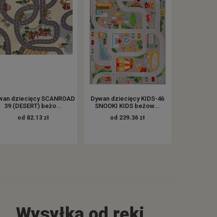
wan dziecięcy SCANROAD
Dywan dziecięcy KIDS-46
39 (DESERT) beżo...
SNOOKI KIDS beżow...
od 82.13 zł
od 239.36 zł
Wysyłka od ręki