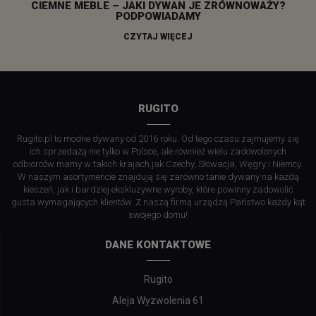
CIEMNE MEBLE – JAKI DYWAN JE ZRÓWNOWAŻY?
PODPOWIADAMY
CZYTAJ WIĘCEJ
RUGITO
Rugito.pl to modne dywany od 2016 roku. Od tego czasu zajmujemy się
ich sprzedażą nie tylko w Polsce, ale również wielu zadowolonych
odbiorców mamy w takich krajach jak Czechy, Słowacja, Węgry i Niemcy.
W naszym asortymencie znajdują się zarówno tanie dywany na każdą
kieszeń, jak i bardziej ekskluzywne wyroby, które powinny zadowolić
gusta wymagających klientów. Z naszą firmą urządzą Państwo każdy kąt
swojego domu!
DANE KONTAKTOWE
Rugito
Aleja Wyzwolenia 61