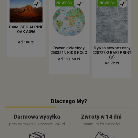
NOWOŚĆ
NOWOŚĆ
Panel SPC ALPINE
OAK A096
od 100 zł
Dywan dziecięcy
Dywan nowoczesny
250321N KIDS KOŁO
220727-2 BARI PRINT
(D)
od 117.60 zł
od 72 zł
Dlaczego My?
Darmowa wysyłka
Zwroty w 14 dni
przy zamówieniu powyżej 249 zł
minimum formalności