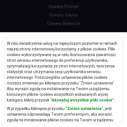
Dywany Poznań
Dywany Gdynia
Dywany Białystok
W celu świadczenia usług na najwyższym poziomie w ramach
naszej strony internetowej korzystamy z plików cookies. Pliki
Dywany Kielce
cookies wykorzystywane są w celu dostosowania zawartości
Dywany Gdańsk
stron serwisu internetowego do preferencji użytkownika,
optymalizacji korzystania ze stron internetowych, tworzenia
Dywany Toruń
statystyk oraz utrzymania sesji użytkownika serwisu
Dywany Bydgoszcz
internetowego. Poszczególne ustawienia plików cookies
możesz zmieniać po kliknięciu przycisku "Zmień ustawienia".
Aby wyrazić zgodę na instalowanie na Twoim urządzeniu
końcowym plików cookies wszystkich wskazanych wyżej
kategorii, kliknij przycisk
"Akceptuj wszystkie pliki cookie"
.
Dywany Łódź
W przypadku kliknięcia przycisku
"Zmień ustawienia"
, jeśli
Dywany Katowice
ustawienia odpowiadają Twoim preferencjom, aby wyrazić
Dywany Rzeszów
zgodę na instalowanie plików cookies na Twoim urządzeniu
końcowym w wybranym przez Ciebie zakresie, kliknij przycisk
Dywany Częstochowa