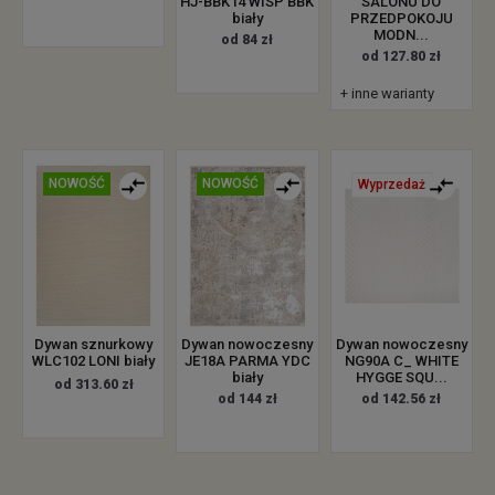
HJ-BBK14 WISP BBK
SALONU DO
biały
PRZEDPOKOJU
MODN...
od 84 zł
od 127.80 zł
+ inne warianty
NOWOŚĆ
NOWOŚĆ
Wyprzedaż
Dywan sznurkowy
Dywan nowoczesny
Dywan nowoczesny
WLC102 LONI biały
JE18A PARMA YDC
NG90A C_ WHITE
biały
HYGGE SQU...
od 313.60 zł
od 144 zł
od 142.56 zł