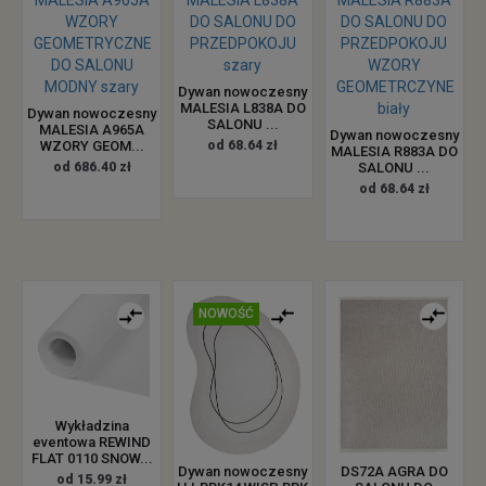
Dywan nowoczesny
MALESIA L838A DO
Dywan nowoczesny
SALONU ...
MALESIA A965A
Dywan nowoczesny
WZORY GEOM...
od 68.64 zł
MALESIA R883A DO
od 686.40 zł
SALONU ...
od 68.64 zł
NOWOŚĆ
Wykładzina
eventowa REWIND
FLAT 0110 SNOW...
Dywan nowoczesny
DS72A AGRA DO
od 15.99 zł