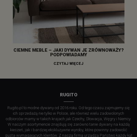
CIEMNE MEBLE – JAKI DYWAN JE ZRÓWNOWAŻY?
PODPOWIADAMY
CZYTAJ WIĘCEJ
RUGITO
Rugito.pl to modne dywany od 2016 roku. Od tego czasu zajmujemy się
ich sprzedażą nie tylko w Polsce, ale również wielu zadowolonych
odbiorców mamy w takich krajach jak Czechy, Słowacja, Węgry i Niemcy.
W naszym asortymencie znajdują się zarówno tanie dywany na każdą
kieszeń, jak i bardziej ekskluzywne wyroby, które powinny zadowolić
gusta wymagających klientów. Z naszą firmą urządzą Państwo każdy kąt