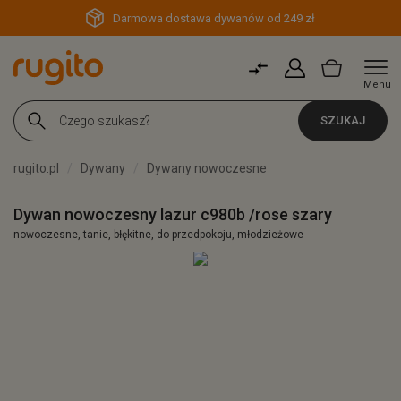
Darmowa dostawa dywanów od 249 zł
Menu
SZUKAJ
rugito.pl
Dywany
Dywany nowoczesne
Dywan nowoczesny lazur c980b /rose szary
nowoczesne, tanie, błękitne, do przedpokoju, młodzieżowe