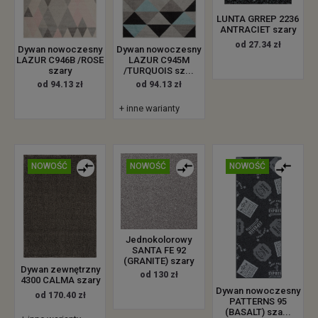
LUNTA GRREP 2236
ANTRACIET szary
od 27.34 zł
Dywan nowoczesny
Dywan nowoczesny
LAZUR C946B /ROSE
LAZUR C945M
szary
/TURQUOIS sz...
od 94.13 zł
od 94.13 zł
+ inne warianty
NOWOŚĆ
NOWOŚĆ
NOWOŚĆ
Jednokolorowy
SANTA FE 92
(GRANITE) szary
Dywan zewnętrzny
od 130 zł
4300 CALMA szary
Dywan nowoczesny
od 170.40 zł
PATTERNS 95
(BASALT) sza...