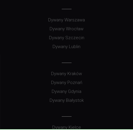
Dywany Warszawa
Dywany Wrocław
Dywany Szczecin
Dywany Lublin
Dywany Kraków
Dywany Poznań
Dywany Gdynia
Dywany Białystok
Dywany Kielce