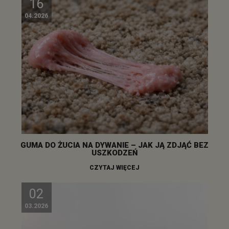
16
04.2026
GUMA DO ŻUCIA NA DYWANIE – JAK JĄ ZDJĄĆ BEZ
USZKODZEŃ
CZYTAJ WIĘCEJ
02
03.2026