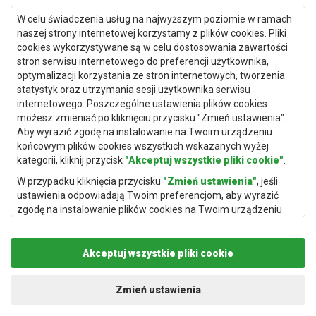
Dywany Gdańsk
W celu świadczenia usług na najwyższym poziomie w ramach
Dywany Toruń
naszej strony internetowej korzystamy z plików cookies. Pliki
cookies wykorzystywane są w celu dostosowania zawartości
Dywany Bydgoszcz
stron serwisu internetowego do preferencji użytkownika,
optymalizacji korzystania ze stron internetowych, tworzenia
statystyk oraz utrzymania sesji użytkownika serwisu
internetowego. Poszczególne ustawienia plików cookies
Dywany Łódź
możesz zmieniać po kliknięciu przycisku "Zmień ustawienia".
Aby wyrazić zgodę na instalowanie na Twoim urządzeniu
Dywany Katowice
końcowym plików cookies wszystkich wskazanych wyżej
Dywany Rzeszów
kategorii, kliknij przycisk
"Akceptuj wszystkie pliki cookie"
.
Dywany Częstochowa
W przypadku kliknięcia przycisku
"Zmień ustawienia"
, jeśli
ustawienia odpowiadają Twoim preferencjom, aby wyrazić
zgodę na instalowanie plików cookies na Twoim urządzeniu
końcowym w wybranym przez Ciebie zakresie, kliknij przycisk
"Zapisz i zaakceptuj"
.
Akceptuj wszystkie pliki cookie
Podstawą przetwarzania danych osobowych, w zakresie w
jakim pliki cookie będą je zawierać, jest uzasadniony interes
Copyright © 2019
Rugito
. Wszelkie prawa zastrzeżone.
administratora danych osobowych (Rugito Radosław Bartosik z
Projekt i realizacja:
dimax.pl
Zmień ustawienia
siedzibą w Gowarczowie, ul. Aleja Wyzwolenia 61, 26-225
Gowarczów) lub podmiotów trzecich, aby umożliwić