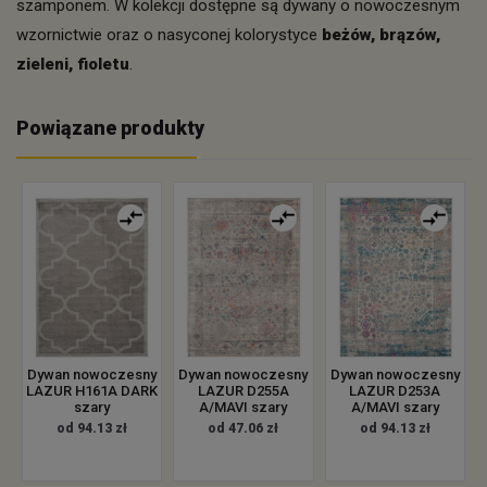
szamponem. W kolekcji dostępne są dywany o nowoczesnym
wzornictwie oraz o nasyconej kolorystyce
beżów, brązów,
zieleni, fioletu
.
Powiązane produkty
Dywan nowoczesny
Dywan nowoczesny
Dywan nowoczesny
LAZUR H161A DARK
LAZUR D255A
LAZUR D253A
szary
A/MAVI szary
A/MAVI szary
od 94.13 zł
od 47.06 zł
od 94.13 zł