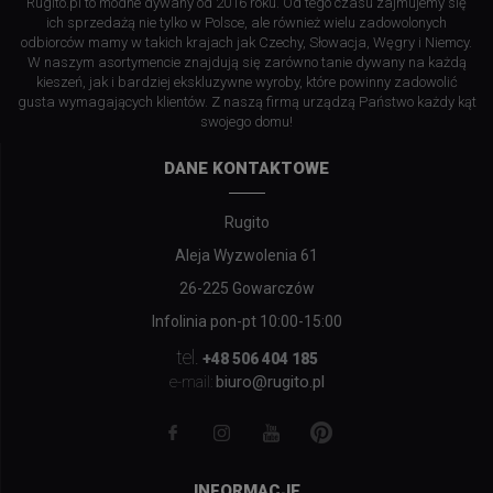
Rugito.pl to modne dywany od 2016 roku. Od tego czasu zajmujemy się
ich sprzedażą nie tylko w Polsce, ale również wielu zadowolonych
odbiorców mamy w takich krajach jak Czechy, Słowacja, Węgry i Niemcy.
W naszym asortymencie znajdują się zarówno tanie dywany na każdą
kieszeń, jak i bardziej ekskluzywne wyroby, które powinny zadowolić
gusta wymagających klientów. Z naszą firmą urządzą Państwo każdy kąt
swojego domu!
DANE KONTAKTOWE
Rugito
Aleja Wyzwolenia 61
26-225 Gowarczów
Infolinia pon-pt 10:00-15:00
tel.
+48 506 404 185
biuro@rugito.pl
e-mail:
INFORMACJE