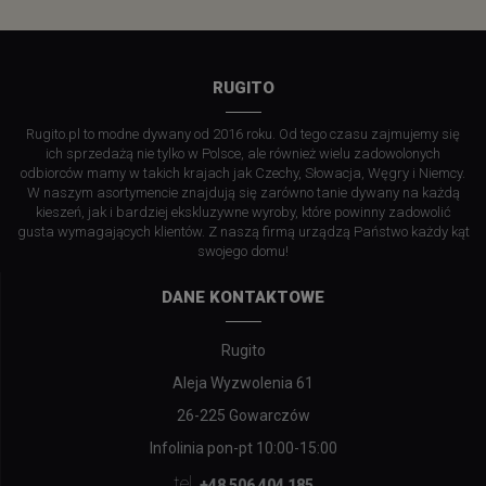
RUGITO
Rugito.pl to modne dywany od 2016 roku. Od tego czasu zajmujemy się
ich sprzedażą nie tylko w Polsce, ale również wielu zadowolonych
odbiorców mamy w takich krajach jak Czechy, Słowacja, Węgry i Niemcy.
W naszym asortymencie znajdują się zarówno tanie dywany na każdą
kieszeń, jak i bardziej ekskluzywne wyroby, które powinny zadowolić
gusta wymagających klientów. Z naszą firmą urządzą Państwo każdy kąt
swojego domu!
DANE KONTAKTOWE
Rugito
Aleja Wyzwolenia 61
26-225 Gowarczów
Infolinia pon-pt 10:00-15:00
tel.
+48 506 404 185