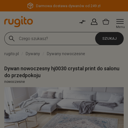
Darmowa dostawa dywanów od 249 zł
Menu
SZUKAJ
rugito.pl
Dywany
Dywany nowoczesne
Dywan nowoczesny hj0030 crystal print do salonu
do przedpokoju
nowoczesne