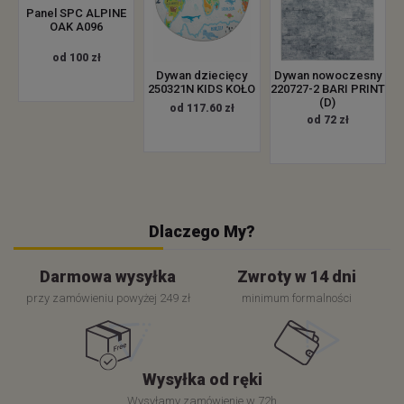
Panel SPC ALPINE
OAK A096
od 100 zł
Dywan dziecięcy
Dywan nowoczesny
250321N KIDS KOŁO
220727-2 BARI PRINT
(D)
od 117.60 zł
od 72 zł
Dlaczego My?
Darmowa wysyłka
Zwroty w 14 dni
przy zamówieniu powyżej 249 zł
minimum formalności
Wysyłka od ręki
Wysyłamy zamówienie w 72h