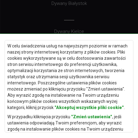
Dywany Białystok
Dywany Kielce
Dywany Gdańsk
W celu świadczenia usług na najwyższym poziomie w ramach
Dywany Toruń
naszej strony internetowej korzystamy z plików cookies. Pliki
cookies wykorzystywane są w celu dostosowania zawartości
Dywany Bydgoszcz
stron serwisu internetowego do preferencji użytkownika,
optymalizacji korzystania ze stron internetowych, tworzenia
statystyk oraz utrzymania sesji użytkownika serwisu
internetowego. Poszczególne ustawienia plików cookies
Dywany Łódź
możesz zmieniać po kliknięciu przycisku "Zmień ustawienia".
Aby wyrazić zgodę na instalowanie na Twoim urządzeniu
Dywany Katowice
końcowym plików cookies wszystkich wskazanych wyżej
Dywany Rzeszów
kategorii, kliknij przycisk
"Akceptuj wszystkie pliki cookie"
.
Dywany Częstochowa
W przypadku kliknięcia przycisku
"Zmień ustawienia"
, jeśli
ustawienia odpowiadają Twoim preferencjom, aby wyrazić
zgodę na instalowanie plików cookies na Twoim urządzeniu
końcowym w wybranym przez Ciebie zakresie, kliknij przycisk