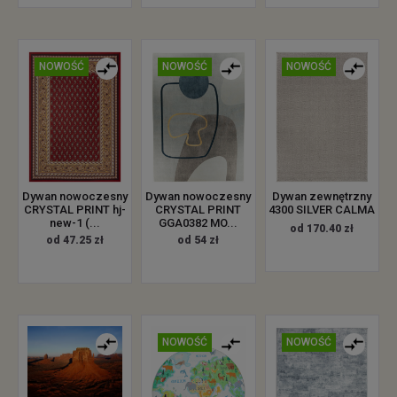
NOWOŚĆ
NOWOŚĆ
NOWOŚĆ
Dywan nowoczesny
Dywan nowoczesny
Dywan zewnętrzny
CRYSTAL PRINT hj-
CRYSTAL PRINT
4300 SILVER CALMA
new-1 (...
GGA0382 MO...
od 170.40 zł
od 47.25 zł
od 54 zł
NOWOŚĆ
NOWOŚĆ