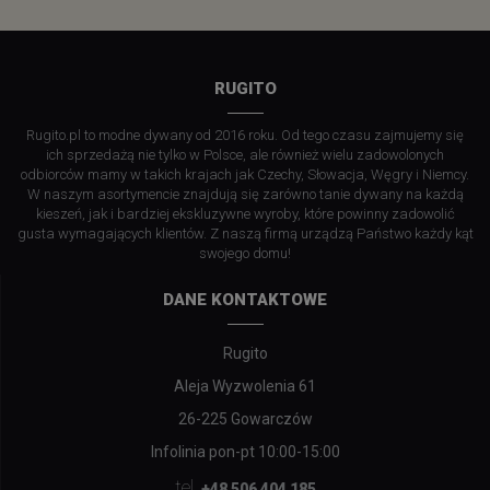
RUGITO
Rugito.pl to modne dywany od 2016 roku. Od tego czasu zajmujemy się
ich sprzedażą nie tylko w Polsce, ale również wielu zadowolonych
odbiorców mamy w takich krajach jak Czechy, Słowacja, Węgry i Niemcy.
W naszym asortymencie znajdują się zarówno tanie dywany na każdą
kieszeń, jak i bardziej ekskluzywne wyroby, które powinny zadowolić
gusta wymagających klientów. Z naszą firmą urządzą Państwo każdy kąt
swojego domu!
DANE KONTAKTOWE
Rugito
Aleja Wyzwolenia 61
26-225 Gowarczów
Infolinia pon-pt 10:00-15:00
tel.
+48 506 404 185