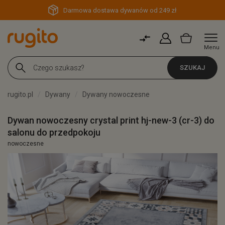
Darmowa dostawa dywanów od 249 zł
Menu
SZUKAJ
rugito.pl
Dywany
Dywany nowoczesne
Dywan nowoczesny crystal print hj-new-3 (cr-3) do
salonu do przedpokoju
nowoczesne