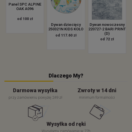
Panel SPC ALPINE
OAK A096
od 100 zł
Dywan dziecięcy
Dywan nowoczesny
250321N KIDS KOŁO
220727-2 BARI PRINT
(D)
od 117.60 zł
od 72 zł
Dlaczego My?
Darmowa wysyłka
Zwroty w 14 dni
przy zamówieniu powyżej 249 zł
minimum formalności
Wysyłka od ręki
Wysyłamy zamówienie w 72h