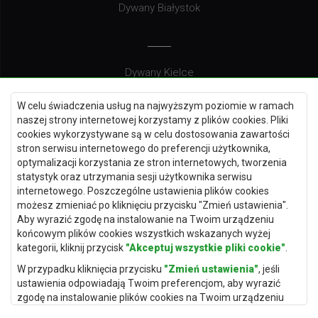
Dywany Białystok
Dywany Kielce
Dywany Gdańsk
W celu świadczenia usług na najwyższym poziomie w ramach
Dywany Toruń
naszej strony internetowej korzystamy z plików cookies. Pliki
cookies wykorzystywane są w celu dostosowania zawartości
Dywany Bydgoszcz
stron serwisu internetowego do preferencji użytkownika,
optymalizacji korzystania ze stron internetowych, tworzenia
statystyk oraz utrzymania sesji użytkownika serwisu
internetowego. Poszczególne ustawienia plików cookies
Dywany Łódź
możesz zmieniać po kliknięciu przycisku "Zmień ustawienia".
Aby wyrazić zgodę na instalowanie na Twoim urządzeniu
Dywany Katowice
końcowym plików cookies wszystkich wskazanych wyżej
Dywany Rzeszów
kategorii, kliknij przycisk
"Akceptuj wszystkie pliki cookie"
.
Dywany Częstochowa
W przypadku kliknięcia przycisku
"Zmień ustawienia"
, jeśli
ustawienia odpowiadają Twoim preferencjom, aby wyrazić
zgodę na instalowanie plików cookies na Twoim urządzeniu
końcowym w wybranym przez Ciebie zakresie, kliknij przycisk