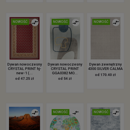
NOWOŚĆ
NOWOŚĆ
NOWOŚĆ
Dywan nowoczesny
Dywan nowoczesny
Dywan zewnętrzny
CRYSTAL PRINT hj-
CRYSTAL PRINT
4300 SILVER CALMA
new-1 (...
GGA0382 MO...
od 170.40 zł
od 47.25 zł
od 54 zł
NOWOŚĆ
NOWOŚĆ