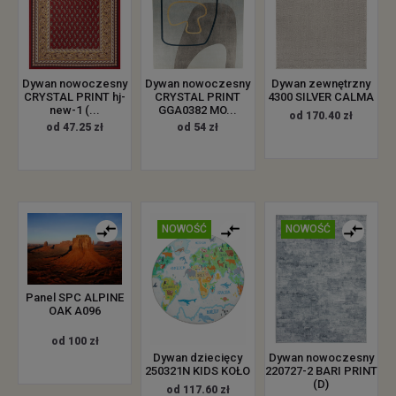
Dywan nowoczesny
Dywan nowoczesny
Dywan zewnętrzny
CRYSTAL PRINT hj-
CRYSTAL PRINT
4300 SILVER CALMA
new-1 (...
GGA0382 MO...
od 170.40 zł
od 47.25 zł
od 54 zł
NOWOŚĆ
NOWOŚĆ
Panel SPC ALPINE
OAK A096
od 100 zł
Dywan dziecięcy
Dywan nowoczesny
250321N KIDS KOŁO
220727-2 BARI PRINT
(D)
od 117.60 zł