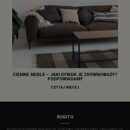
CIEMNE MEBLE – JAKI DYWAN JE ZRÓWNOWAŻY?
PODPOWIADAMY
CZYTAJ WIĘCEJ
RUGITO
Rugito.pl to modne dywany od 2016 roku. Od tego czasu zajmujemy się