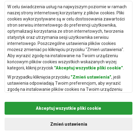
Dywany Gdańsk
W celu świadczenia usług na najwyższym poziomie w ramach
Dywany Toruń
naszej strony internetowej korzystamy z plików cookies. Pliki
cookies wykorzystywane są w celu dostosowania zawartości
Dywany Bydgoszcz
stron serwisu internetowego do preferencji użytkownika,
optymalizacji korzystania ze stron internetowych, tworzenia
statystyk oraz utrzymania sesji użytkownika serwisu
internetowego. Poszczególne ustawienia plików cookies
Dywany Łódź
możesz zmieniać po kliknięciu przycisku "Zmień ustawienia".
Aby wyrazić zgodę na instalowanie na Twoim urządzeniu
Dywany Katowice
końcowym plików cookies wszystkich wskazanych wyżej
Dywany Rzeszów
kategorii, kliknij przycisk
"Akceptuj wszystkie pliki cookie"
.
Dywany Częstochowa
W przypadku kliknięcia przycisku
"Zmień ustawienia"
, jeśli
ustawienia odpowiadają Twoim preferencjom, aby wyrazić
zgodę na instalowanie plików cookies na Twoim urządzeniu
końcowym w wybranym przez Ciebie zakresie, kliknij przycisk
"Zapisz i zaakceptuj"
.
Akceptuj wszystkie pliki cookie
Podstawą przetwarzania danych osobowych, w zakresie w
jakim pliki cookie będą je zawierać, jest uzasadniony interes
Copyright © 2019
Rugito
. Wszelkie prawa zastrzeżone.
administratora danych osobowych (Rugito Radosław Bartosik z
Projekt i realizacja:
dimax.pl
Zmień ustawienia
siedzibą w Gowarczowie, ul. Aleja Wyzwolenia 61, 26-225
Gowarczów) lub podmiotów trzecich, aby umożliwić