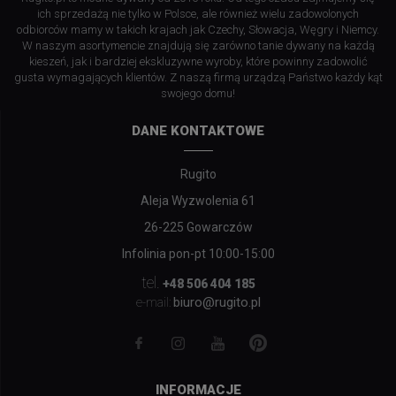
ich sprzedażą nie tylko w Polsce, ale również wielu zadowolonych
odbiorców mamy w takich krajach jak Czechy, Słowacja, Węgry i Niemcy.
W naszym asortymencie znajdują się zarówno tanie dywany na każdą
kieszeń, jak i bardziej ekskluzywne wyroby, które powinny zadowolić
gusta wymagających klientów. Z naszą firmą urządzą Państwo każdy kąt
swojego domu!
DANE KONTAKTOWE
Rugito
Aleja Wyzwolenia 61
26-225 Gowarczów
Infolinia pon-pt 10:00-15:00
tel.
+48 506 404 185
biuro@rugito.pl
e-mail:
INFORMACJE