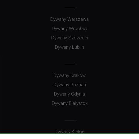
Dywany Warszawa
Dywany Wrocław
Dywany Szczecin
Dywany Lublin
Dywany Kraków
Dywany Poznań
Dywany Gdynia
Dywany Białystok
Dywany Kielce