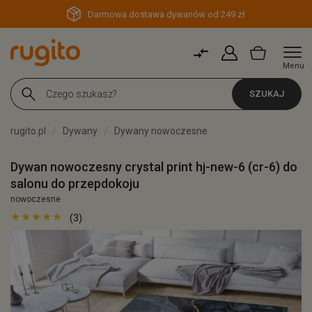
Darmowa dostawa dywanów od 249 zł
Menu
SZUKAJ
rugito.pl
Dywany
Dywany nowoczesne
Dywan nowoczesny crystal print hj-new-6 (cr-6) do
salonu do przepdokoju
nowoczesne
(3)