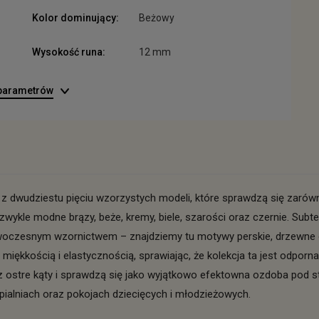
Kolor dominujący:
Beżowy
Wysokość runa:
12 mm
 parametrów
 z dwudziestu pięciu wzorzystych modeli, które sprawdzą się zarów
kle modne brązy, beże, kremy, biele, szarości oraz czernie. Subte
woczesnym wzornictwem – znajdziemy tu motywy perskie, drzewne o
ę miękkością i elastycznością, sprawiając, że kolekcja ta jest odporn
tre kąty i sprawdzą się jako wyjątkowo efektowna ozdoba pod sto
pialniach oraz pokojach dziecięcych i młodzieżowych.