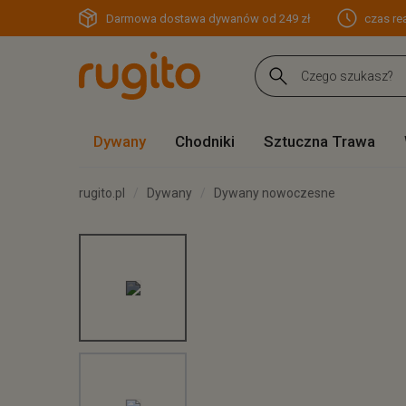
Darmowa dostawa dywanów od 249 zł
czas rea
Dywany
Chodniki
Sztuczna Trawa
rugito.pl
Dywany
Dywany nowoczesne