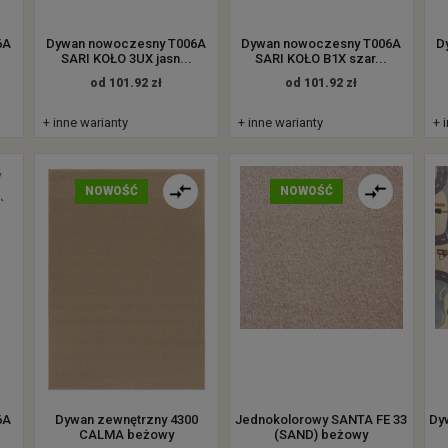
6A
Dywan nowoczesny T006A
Dywan nowoczesny T006A
D
SARI KOŁO 3UX jasn...
SARI KOŁO B1X szar...
od 101.92 zł
od 101.92 zł
+ inne warianty
+ inne warianty
+ 
NOWOŚĆ
NOWOŚĆ
6A
Dywan zewnętrzny 4300
Jednokolorowy SANTA FE 33
Dy
.
CALMA beżowy
(SAND) beżowy