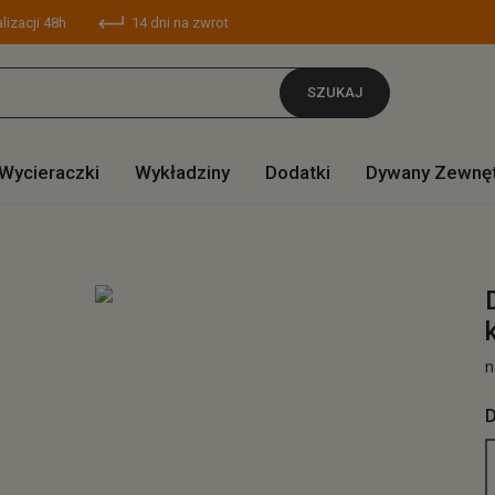
lizacji 48h
14 dni na zwrot
SZUKAJ
Wycieraczki
Wykładziny
Dodatki
Dywany Zewnę
n
D