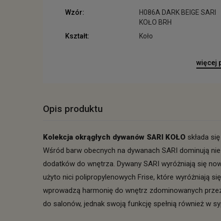
Wzór:
H086A DARK BEIGE SARI
KOŁO BRH
Kształt:
Koło
więcej
Opis produktu
Kolekcja okrągłych dywanów SARI KOŁO
składa się
Wśród barw obecnych na dywanach SARI dominują niezwy
dodatków do wnętrza. Dywany SARI wyróżniają się no
użyto nici polipropylenowych Frise, które wyróżniają si
wprowadzą harmonię do wnętrz zdominowanych przez os
do salonów, jednak swoją funkcję spełnią również w sy