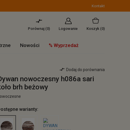
Kontakt
Porównaj (
0
)
Logowanie
Koszyk
(0)
trzne
Nowości
% Wyprzedaż
Dodaj do porównania
Dywan nowoczesny h086a sari
koło brh beżowy
owoczesne
ostępne warianty: