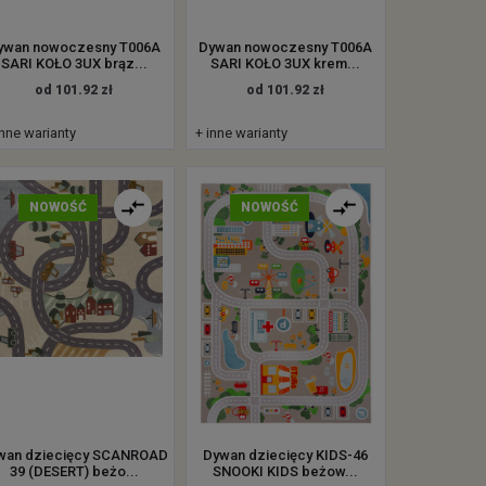
ywan nowoczesny T006A
Dywan nowoczesny T006A
SARI KOŁO 3UX brąz...
SARI KOŁO 3UX krem...
od 101.92 zł
od 101.92 zł
inne warianty
+ inne warianty
NOWOŚĆ
NOWOŚĆ
wan dziecięcy SCANROAD
Dywan dziecięcy KIDS-46
39 (DESERT) beżo...
SNOOKI KIDS beżow...