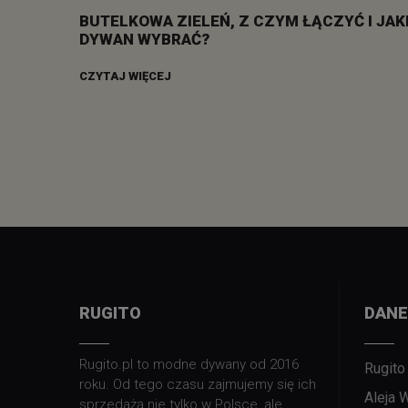
BUTELKOWA ZIELEŃ, Z CZYM ŁĄCZYĆ I JAK
DYWAN WYBRAĆ?
CZYTAJ WIĘCEJ
RUGITO
DANE
Rugito.pl to modne dywany od 2016
Rugito
roku. Od tego czasu zajmujemy się ich
Aleja 
sprzedażą nie tylko w Polsce, ale