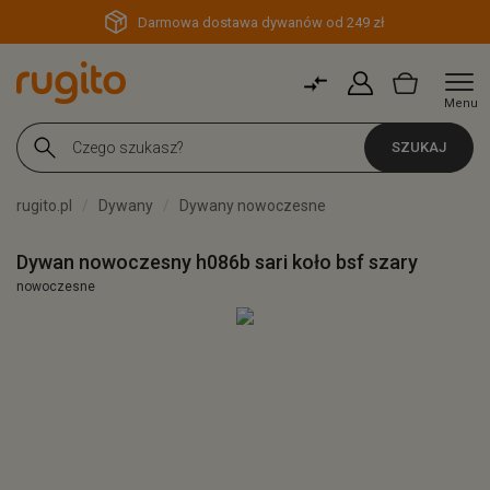
Darmowa dostawa dywanów od 249 zł
Menu
SZUKAJ
rugito.pl
Dywany
Dywany nowoczesne
Dywan nowoczesny h086b sari koło bsf szary
nowoczesne