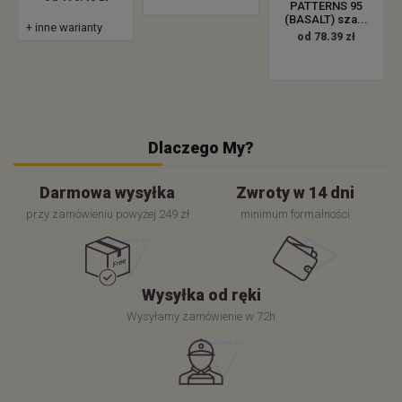
PATTERNS 95
(BASALT) sza...
+ inne warianty
od 78.39 zł
Dlaczego My?
Darmowa wysyłka
Zwroty w 14 dni
przy zamówieniu powyżej 249 zł
minimum formalności
Wysyłka od ręki
Wysyłamy zamówienie w 72h