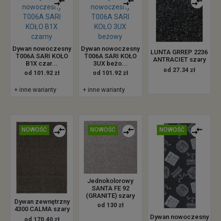
Dywan nowoczesny
Dywan nowoczesny
LUNTA GRREP 2236
T006A SARI KOŁO
T006A SARI KOŁO
ANTRACIET szary
B1X czar...
3UX beżo...
od 27.34 zł
od 101.92 zł
od 101.92 zł
+ inne warianty
+ inne warianty
NOWOŚĆ
NOWOŚĆ
NOWOŚĆ
Jednokolorowy
SANTA FE 92
(GRANITE) szary
Dywan zewnętrzny
od 130 zł
4300 CALMA szary
Dywan nowoczesny
od 170.40 zł