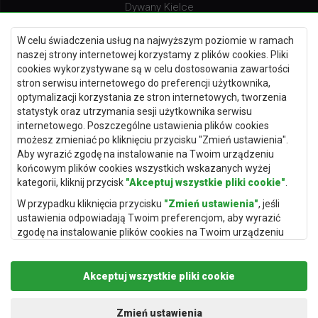
Dywany Kielce
Dywany Gdańsk
W celu świadczenia usług na najwyższym poziomie w ramach
Dywany Toruń
naszej strony internetowej korzystamy z plików cookies. Pliki
cookies wykorzystywane są w celu dostosowania zawartości
Dywany Bydgoszcz
stron serwisu internetowego do preferencji użytkownika,
optymalizacji korzystania ze stron internetowych, tworzenia
statystyk oraz utrzymania sesji użytkownika serwisu
internetowego. Poszczególne ustawienia plików cookies
Dywany Łódź
możesz zmieniać po kliknięciu przycisku "Zmień ustawienia".
Aby wyrazić zgodę na instalowanie na Twoim urządzeniu
Dywany Katowice
końcowym plików cookies wszystkich wskazanych wyżej
Dywany Rzeszów
kategorii, kliknij przycisk
"Akceptuj wszystkie pliki cookie"
.
Dywany Częstochowa
W przypadku kliknięcia przycisku
"Zmień ustawienia"
, jeśli
ustawienia odpowiadają Twoim preferencjom, aby wyrazić
zgodę na instalowanie plików cookies na Twoim urządzeniu
końcowym w wybranym przez Ciebie zakresie, kliknij przycisk
"Zapisz i zaakceptuj"
.
Akceptuj wszystkie pliki cookie
Podstawą przetwarzania danych osobowych, w zakresie w
jakim pliki cookie będą je zawierać, jest uzasadniony interes
Copyright © 2019
Rugito
. Wszelkie prawa zastrzeżone.
administratora danych osobowych (Rugito Radosław Bartosik z
Projekt i realizacja:
dimax.pl
Zmień ustawienia