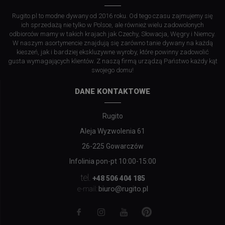
Rugito.pl to modne dywany od 2016 roku. Od tego czasu zajmujemy się
ich sprzedażą nie tylko w Polsce, ale również wielu zadowolonych
odbiorców mamy w takich krajach jak Czechy, Słowacja, Węgry i Niemcy.
W naszym asortymencie znajdują się zarówno tanie dywany na każdą
kieszeń, jak i bardziej ekskluzywne wyroby, które powinny zadowolić
gusta wymagających klientów. Z naszą firmą urządzą Państwo każdy kąt
swojego domu!
DANE KONTAKTOWE
Rugito
Aleja Wyzwolenia 61
26-225 Gowarczów
Infolinia pon-pt 10:00-15:00
tel.
+48 506 404 185
biuro@rugito.pl
e-mail: