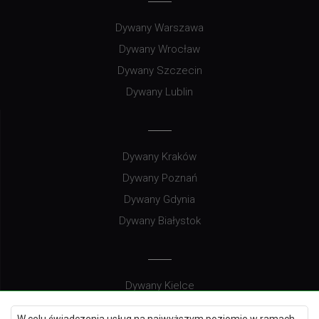
Dywany Warszawa
Dywany Wrocław
Dywany Szczecin
Dywany Lublin
Dywany Kraków
Dywany Poznań
Dywany Gdynia
Dywany Białystok
Dywany Kielce
Dywany Gdańsk