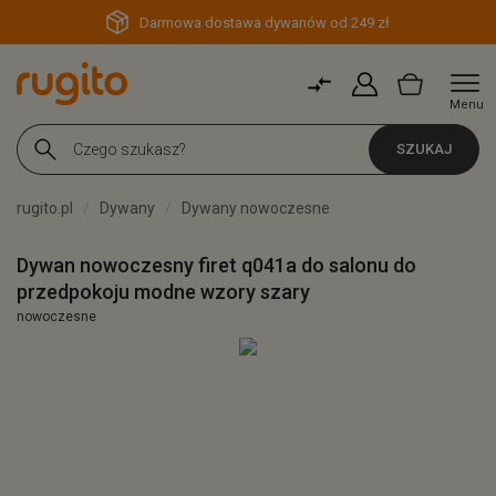
Darmowa dostawa dywanów od 249 zł
Menu
SZUKAJ
rugito.pl
Dywany
Dywany nowoczesne
Dywan nowoczesny firet q041a do salonu do
przedpokoju modne wzory szary
nowoczesne