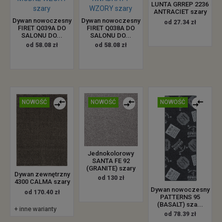
LUNTA GRREP 2236
ANTRACIET szary
Dywan nowoczesny
Dywan nowoczesny
od 27.34 zł
FIRET Q039A DO
FIRET Q038A DO
SALONU DO...
SALONU DO...
od 58.08 zł
od 58.08 zł
NOWOŚĆ
NOWOŚĆ
NOWOŚĆ
Jednokolorowy
SANTA FE 92
(GRANITE) szary
Dywan zewnętrzny
od 130 zł
4300 CALMA szary
Dywan nowoczesny
od 170.40 zł
PATTERNS 95
(BASALT) sza...
+ inne warianty
od 78.39 zł