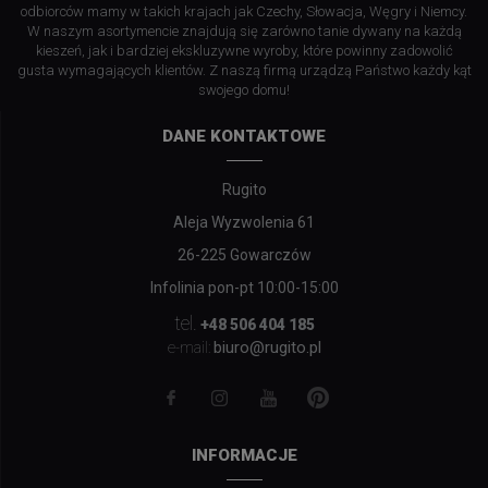
odbiorców mamy w takich krajach jak Czechy, Słowacja, Węgry i Niemcy.
W naszym asortymencie znajdują się zarówno tanie dywany na każdą
kieszeń, jak i bardziej ekskluzywne wyroby, które powinny zadowolić
gusta wymagających klientów. Z naszą firmą urządzą Państwo każdy kąt
swojego domu!
DANE KONTAKTOWE
Rugito
Aleja Wyzwolenia 61
26-225 Gowarczów
Infolinia pon-pt 10:00-15:00
tel.
+48 506 404 185
biuro@rugito.pl
e-mail:
INFORMACJE