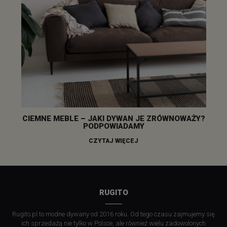
CIEMNE MEBLE – JAKI DYWAN JE ZRÓWNOWAŻY?
PODPOWIADAMY
CZYTAJ WIĘCEJ
RUGITO
Rugito.pl to modne dywany od 2016 roku. Od tego czasu zajmujemy się
ich sprzedażą nie tylko w Polsce, ale również wielu zadowolonych