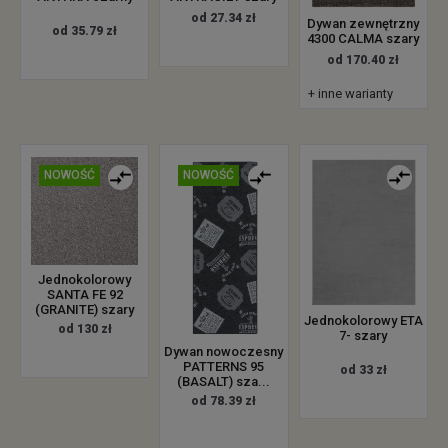
od 27.34 zł
Dywan zewnętrzny
od 35.79 zł
4300 CALMA szary
od 170.40 zł
+ inne warianty
NOWOŚĆ
NOWOŚĆ
Jednokolorowy
SANTA FE 92
(GRANITE) szary
Jednokolorowy ETA
od 130 zł
7- szary
Dywan nowoczesny
PATTERNS 95
od 33 zł
(BASALT) sza...
od 78.39 zł