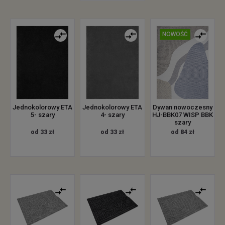
NOWOŚĆ
Jednokolorowy ETA
Jednokolorowy ETA
Dywan nowoczesny
5- szary
4- szary
HJ-BBK07 WISP BBK
szary
od 33 zł
od 33 zł
od 84 zł