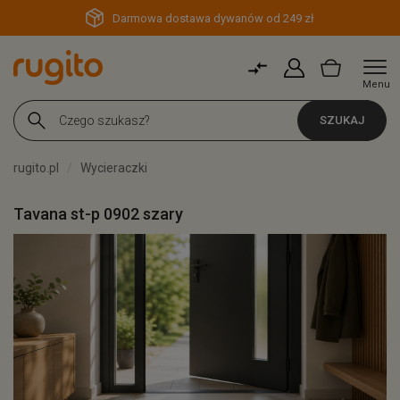
Darmowa dostawa dywanów od 249 zł
Menu
SZUKAJ
rugito.pl
Wycieraczki
Tavana st-p 0902 szary