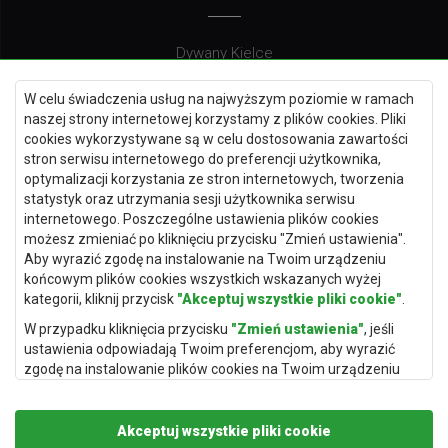
Dywany Kielce
Dywany Gdańsk
W celu świadczenia usług na najwyższym poziomie w ramach
Dywany Toruń
naszej strony internetowej korzystamy z plików cookies. Pliki
cookies wykorzystywane są w celu dostosowania zawartości
Dywany Bydgoszcz
stron serwisu internetowego do preferencji użytkownika,
optymalizacji korzystania ze stron internetowych, tworzenia
statystyk oraz utrzymania sesji użytkownika serwisu
internetowego. Poszczególne ustawienia plików cookies
Dywany Łódź
możesz zmieniać po kliknięciu przycisku "Zmień ustawienia".
Aby wyrazić zgodę na instalowanie na Twoim urządzeniu
Dywany Katowice
końcowym plików cookies wszystkich wskazanych wyżej
Dywany Rzeszów
kategorii, kliknij przycisk
"Akceptuj wszystkie pliki cookie"
.
Dywany Częstochowa
W przypadku kliknięcia przycisku
"Zmień ustawienia"
, jeśli
ustawienia odpowiadają Twoim preferencjom, aby wyrazić
zgodę na instalowanie plików cookies na Twoim urządzeniu
końcowym w wybranym przez Ciebie zakresie, kliknij przycisk
"Zapisz i zaakceptuj"
.
Akceptuj wszystkie pliki cookie
Podstawą przetwarzania danych osobowych, w zakresie w