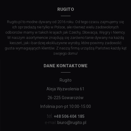
RUGITO
Rugito.pl to modne dywany od 2016 roku. Od tego czasu zajmujemy się
ich sprzedażą nie tylko w Polsce, ale również wielu zadowolonych
odbiorców mamy w takich krajach jak Czechy, Słowacja, Węgry i Niemcy.
W naszym asortymencie znajdują się zarówno tanie dywany na każdą
kieszeń, jak i bardziej ekskluzywne wyroby, które powinny zadowolić
gusta wymagających klientów. Z naszą firmą urządzą Państwo każdy kąt
swojego domu!
DANE KONTAKTOWE
Rugito
Aleja Wyzwolenia 61
26-225 Gowarczów
Infolinia pon-pt 10:00-15:00
tel.
+48 506 404 185
biuro@rugito.pl
e-mail: