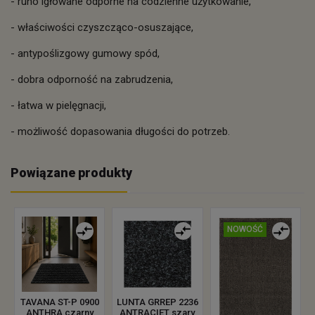
- runo igłowane odporne na codzienne użytkowanie,
- właściwości czyszcząco-osuszające,
- antypoślizgowy gumowy spód,
- dobra odporność na zabrudzenia,
- łatwa w pielęgnacji,
- możliwość dopasowania długości do potrzeb.
Powiązane produkty
NOWOŚĆ
TAVANA ST-P 0900
LUNTA GRREP 2236
ANTHRA czarny
ANTRACIET szary