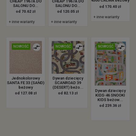
4300 CALMA beżowy
CHEAP T967A DO
CHEAP T967A DO
SALONU DO...
SALONU DO...
od 170.40 zł
od 70.62 zł
od 120.05 zł
+ inne warianty
+ inne warianty
+ inne warianty
NOWOŚĆ
NOWOŚĆ
NOWOŚĆ
Jednokolorowy
Dywan dziecięcy
SANTA FE 33 (SAND)
SCANROAD 39
beżowy
(DESERT) beżo...
Dywan dziecięcy
od 127.08 zł
od 82.13 zł
KIDS-46 SNOOKI
KIDS beżow...
od 239.36 zł