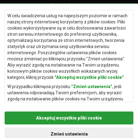
Dywany Szczecin
Dywany Lublin
W celu świadczenia usług na najwyższym poziomie w ramach
naszej strony internetowej korzystamy z plików cookies. Pliki
cookies wykorzystywane są w celu dostosowania zawartości
stron serwisu internetowego do preferencji użytkownika,
optymalizacji korzystania ze stron internetowych, tworzenia
Dywany Kraków
statystyk oraz utrzymania sesji użytkownika serwisu
Dywany Poznań
internetowego. Poszczególne ustawienia plików cookies
możesz zmieniać po kliknięciu przycisku "Zmień ustawienia".
Dywany Gdynia
Aby wyrazić zgodę na instalowanie na Twoim urządzeniu
Dywany Białystok
końcowym plików cookies wszystkich wskazanych wyżej
kategorii, kliknij przycisk
"Akceptuj wszystkie pliki cookie"
.
W przypadku kliknięcia przycisku
"Zmień ustawienia"
, jeśli
ustawienia odpowiadają Twoim preferencjom, aby wyrazić
Dywany Kielce
zgodę na instalowanie plików cookies na Twoim urządzeniu
końcowym w wybranym przez Ciebie zakresie, kliknij przycisk
Dywany Gdańsk
"Zapisz i zaakceptuj"
.
Dywany Toruń
Akceptuj wszystkie pliki cookie
Podstawą przetwarzania danych osobowych, w zakresie w
Dywany Bydgoszcz
jakim pliki cookie będą je zawierać, jest uzasadniony interes
administratora danych osobowych (Rugito Radosław Bartosik z
Zmień ustawienia