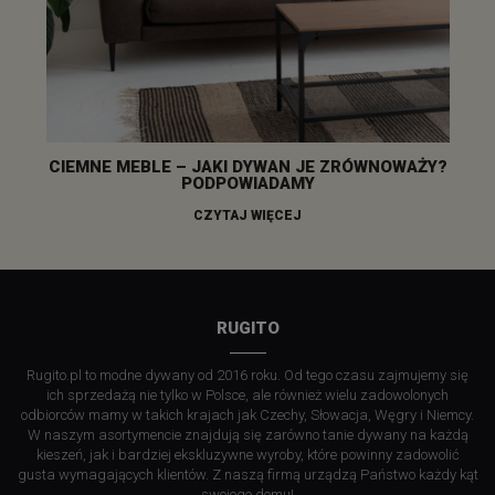
CIEMNE MEBLE – JAKI DYWAN JE ZRÓWNOWAŻY?
PODPOWIADAMY
CZYTAJ WIĘCEJ
RUGITO
Rugito.pl to modne dywany od 2016 roku. Od tego czasu zajmujemy się
ich sprzedażą nie tylko w Polsce, ale również wielu zadowolonych
odbiorców mamy w takich krajach jak Czechy, Słowacja, Węgry i Niemcy.
W naszym asortymencie znajdują się zarówno tanie dywany na każdą
kieszeń, jak i bardziej ekskluzywne wyroby, które powinny zadowolić
gusta wymagających klientów. Z naszą firmą urządzą Państwo każdy kąt
swojego domu!