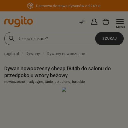
Darmowa dostawa dywanów od 249 zł
Menu
SZUKAJ
rugito.pl
Dywany
Dywany nowoczesne
Dywan nowoczesny cheap f844b do salonu do
przedpokoju wzory beżowy
nowoczesne, tradycyjne, tanie, do salonu, tureckie