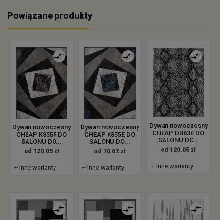
Powiązane produkty
Dywan nowoczesny
Dywan nowoczesny
Dywan nowoczesny
CHEAP DB63B DO
CHEAP K855F DO
CHEAP K855E DO
SALONU DO...
SALONU DO...
SALONU DO...
od 120.05 zł
od 120.05 zł
od 70.62 zł
+ inne warianty
+ inne warianty
+ inne warianty