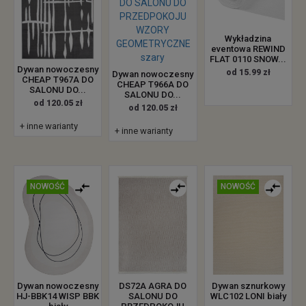
Wykładzina
eventowa REWIND
FLAT 0110 SNOW...
Dywan nowoczesny
od 15.99 zł
Dywan nowoczesny
CHEAP T967A DO
CHEAP T966A DO
SALONU DO...
SALONU DO...
od 120.05 zł
od 120.05 zł
+ inne warianty
+ inne warianty
NOWOŚĆ
NOWOŚĆ
Dywan nowoczesny
DS72A AGRA DO
Dywan sznurkowy
HJ-BBK14 WISP BBK
SALONU DO
WLC102 LONI biały