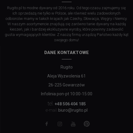
Rugito.pl to modne dywany od 2016 roku. Od tego czasu zajmujemy się
ich sprzedażą nie tylko w Polsce, ale również wielu zadowolonych
odbiorców mamy w takich krajach jak Czechy, Słowacja, Węgry i Niemcy.
W naszym asortymencie znajdują się zarówno tanie dywany na każdą
kieszeń, jak i bardziej ekskluzywne wyroby, które powinny zadowolić
gusta wymagających klientów. Z naszą firmą urządzą Państwo każdy kąt
swojego domu!
DANE KONTAKTOWE
Rugito
Aleja Wyzwolenia 61
26-225 Gowarczów
Infolinia pon-pt 10:00-15:00
tel.
+48 506 404 185
biuro@rugito.pl
e-mail: