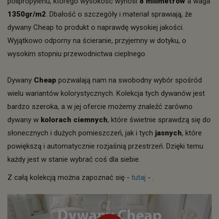
polipropylenu, którego wysokość wynosi
8 milimetrów
a waga
1350gr/m2
. Dbałość o szczegóły i materiał sprawiają, że
dywany Cheap to produkt o naprawdę wysokiej jakości.
Wyjątkowo odporny na ścieranie, przyjemny w dotyku, o
wysokim stopniu przewodnictwa cieplnego.
Dywany
Cheap
pozwalają nam na swobodny wybór spośród
wielu wariantów kolorystycznych. Kolekcja tych dywanów jest
bardzo szeroka, a w jej ofercie możemy znaleźć zarówno
dywany w
kolorach ciemnych
, które świetnie sprawdzą się do
słonecznych i dużych pomieszczeń, jak i tych
jasnych
, które
powiększą i automatycznie rozjaśnią przestrzeń. Dzięki temu
każdy jest w stanie wybrać coś dla siebie.
Z całą kolekcją można zapoznać się -
tutaj
- .