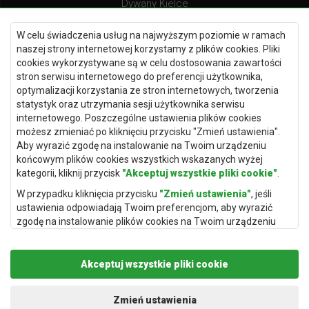
Dywany Kielce
Dywany Gdańsk
W celu świadczenia usług na najwyższym poziomie w ramach
Dywany Toruń
naszej strony internetowej korzystamy z plików cookies. Pliki
cookies wykorzystywane są w celu dostosowania zawartości
Dywany Bydgoszcz
stron serwisu internetowego do preferencji użytkownika,
optymalizacji korzystania ze stron internetowych, tworzenia
statystyk oraz utrzymania sesji użytkownika serwisu
internetowego. Poszczególne ustawienia plików cookies
Dywany Łódź
możesz zmieniać po kliknięciu przycisku "Zmień ustawienia".
Aby wyrazić zgodę na instalowanie na Twoim urządzeniu
Dywany Katowice
końcowym plików cookies wszystkich wskazanych wyżej
Dywany Rzeszów
kategorii, kliknij przycisk
"Akceptuj wszystkie pliki cookie"
.
Dywany Częstochowa
W przypadku kliknięcia przycisku
"Zmień ustawienia"
, jeśli
ustawienia odpowiadają Twoim preferencjom, aby wyrazić
zgodę na instalowanie plików cookies na Twoim urządzeniu
końcowym w wybranym przez Ciebie zakresie, kliknij przycisk
"Zapisz i zaakceptuj"
.
Akceptuj wszystkie pliki cookie
Podstawą przetwarzania danych osobowych, w zakresie w
jakim pliki cookie będą je zawierać, jest uzasadniony interes
Copyright © 2019
Rugito
. Wszelkie prawa zastrzeżone.
administratora danych osobowych (Rugito Radosław Bartosik z
Projekt i realizacja:
dimax.pl
Zmień ustawienia