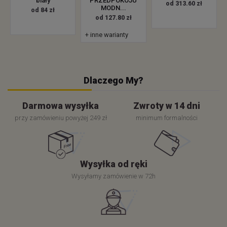
biały
PRZEDPOKOJU
od 313.60 zł
MODN...
od 84 zł
od 127.80 zł
+ inne warianty
Dlaczego My?
Darmowa wysyłka
Zwroty w 14 dni
przy zamówieniu powyżej 249 zł
minimum formalności
Wysyłka od ręki
Wysyłamy zamówienie w 72h