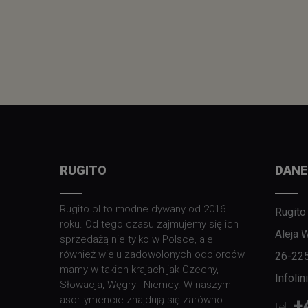
RUGITO
DANE
Rugito.pl to modne dywany od 2016
Rugito
roku. Od tego czasu zajmujemy się ich
Aleja 
sprzedażą nie tylko w Polsce, ale
również wielu zadowolonych odbiorców
26-22
mamy w takich krajach jak Czechy,
Infoli
Słowacja, Węgry i Niemcy. W naszym
asortymencie znajdują się zarówno
+
tel.