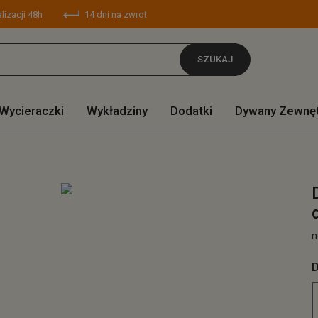
lizacji 48h
14 dni na zwrot
SZUKAJ
Wycieraczki
Wykładziny
Dodatki
Dywany Zewnę
n
D