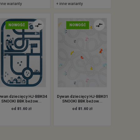
inne warianty
+ inne warianty
NOWOŚĆ
NOWOŚĆ
ywan dziecięcy HJ-BBK04
Dywan dziecięcy HJ-BBK01
SNOOKI BBK beżow...
SNOOKI BBK beżow...
od 81.60 zł
od 81.60 zł