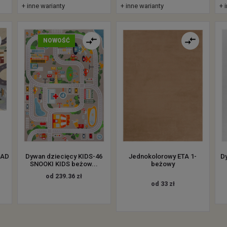
+ inne warianty
+ inne warianty
+ 
NOWOŚĆ
OAD
Dywan dziecięcy KIDS-46
Jednokolorowy ETA 1-
D
SNOOKI KIDS beżow...
beżowy
od 239.36 zł
od 33 zł