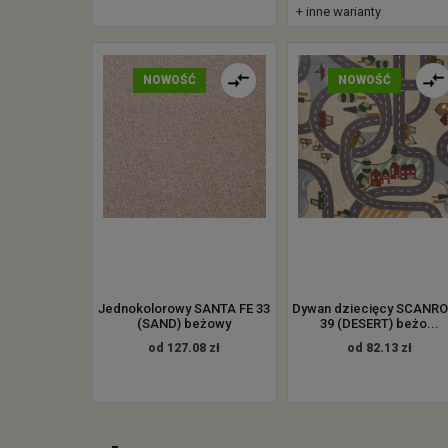
+ inne warianty
NOWOŚĆ
NOWOŚĆ
Jednokolorowy SANTA FE 33
Dywan dziecięcy SCANR
(SAND) beżowy
39 (DESERT) beżo...
od 127.08 zł
od 82.13 zł