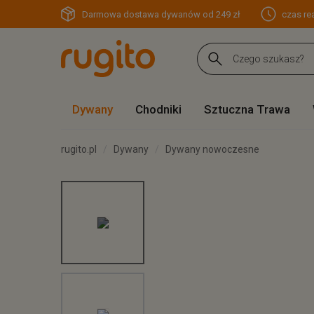
Darmowa dostawa dywanów od 249 zł
czas rea
Dywany
Chodniki
Sztuczna Trawa
rugito.pl
Dywany
Dywany nowoczesne