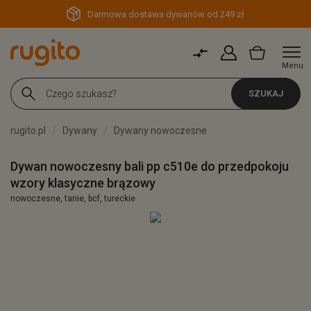
Darmowa dostawa dywanów od 249 zł
Menu
SZUKAJ
rugito.pl
Dywany
Dywany nowoczesne
Dywan nowoczesny bali pp c510e do przedpokoju
wzory klasyczne brązowy
nowoczesne, tanie, bcf, tureckie