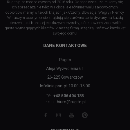
Rugito.pl to modne dywany od 2016 roku. Od tego czasu zajmujemy się
ich sprzedażą nie tylko w Polsce, ale również wielu zadowolonych
odbiorców mamy w takich krajach jak Czechy, Słowacja, Węgry i Niemcy.
W naszym asortymencie znajdują się zarówno tanie dywany na każdą
kieszeń, jak i bardziej ekskluzywne wyroby, które powinny zadowolić
gusta wymagających klientów. Z naszą firmą urządzą Państwo każdy kąt
swojego domu!
DANE KONTAKTOWE
Rugito
Aleja Wyzwolenia 61
26-225 Gowarczów
Infolinia pon-pt 10:00-15:00
tel.
+48 506 404 185
biuro@rugito.pl
e-mail: