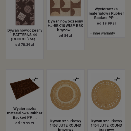
Wycieraczka
materiałowa Rubber
Backed PP ...
Dywan nowoczesny
od 19.99 zł
HJ-BBK10 WISP BBK
brązow...
Dywan nowoczesny
+ inne warianty
PATTERNS 44
od 84 zł
(CHOCOL) brą...
od 78.39 zł
Wycieraczka
materiałowa Rubber
Backed PP ...
Dywan sznurkowy
Dywan sznurkowy
od 19.99 zł
1463 JUTE ROUND
1464 JUTE ROUND
brązowy
brązowy