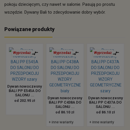
pokoju dziecięcym, czy nawet w salonie. Pasują po prostu
wszędzie. Dywany Bali to zdecydowanie dobry wybór.
Powiązane produkty
Wyprzedaż
Wyprzedaż
Wyprzedaż
Dywan nowoczesny
BALI PP E545A DO
SALONU ...
Dywan nowoczesny
Dywan nowoczesny
od 202.95 zł
BALI PP C438A DO
BALI PP C437A DO
SALONU ...
SALONU ...
od 86.10 zł
od 86.10 zł
+ inne warianty
+ inne warianty