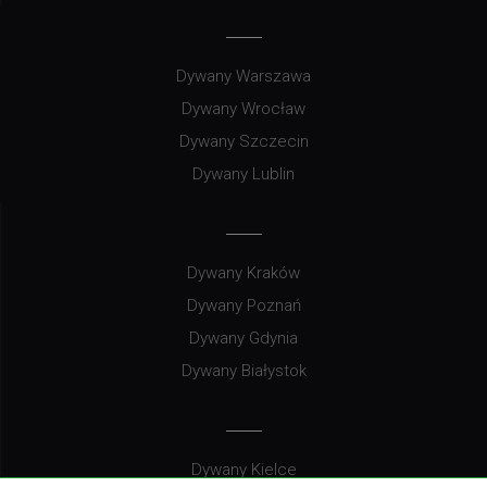
Dywany Warszawa
Dywany Wrocław
Dywany Szczecin
Dywany Lublin
Dywany Kraków
Dywany Poznań
Dywany Gdynia
Dywany Białystok
Dywany Kielce