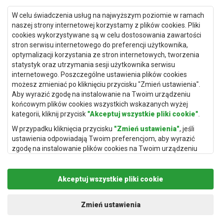
Dywany Gdańsk
W celu świadczenia usług na najwyższym poziomie w ramach
Dywany Toruń
naszej strony internetowej korzystamy z plików cookies. Pliki
cookies wykorzystywane są w celu dostosowania zawartości
Dywany Bydgoszcz
stron serwisu internetowego do preferencji użytkownika,
optymalizacji korzystania ze stron internetowych, tworzenia
statystyk oraz utrzymania sesji użytkownika serwisu
internetowego. Poszczególne ustawienia plików cookies
Dywany Łódź
możesz zmieniać po kliknięciu przycisku "Zmień ustawienia".
Aby wyrazić zgodę na instalowanie na Twoim urządzeniu
Dywany Katowice
końcowym plików cookies wszystkich wskazanych wyżej
Dywany Rzeszów
kategorii, kliknij przycisk
"Akceptuj wszystkie pliki cookie"
.
Dywany Częstochowa
W przypadku kliknięcia przycisku
"Zmień ustawienia"
, jeśli
ustawienia odpowiadają Twoim preferencjom, aby wyrazić
zgodę na instalowanie plików cookies na Twoim urządzeniu
końcowym w wybranym przez Ciebie zakresie, kliknij przycisk
"Zapisz i zaakceptuj"
.
Akceptuj wszystkie pliki cookie
Podstawą przetwarzania danych osobowych, w zakresie w
jakim pliki cookie będą je zawierać, jest uzasadniony interes
Copyright © 2019
Rugito
. Wszelkie prawa zastrzeżone.
administratora danych osobowych (Rugito Radosław Bartosik z
Projekt i realizacja:
dimax.pl
Zmień ustawienia
siedzibą w Gowarczowie, ul. Aleja Wyzwolenia 61, 26-225