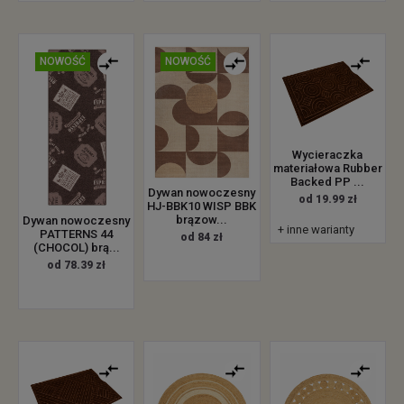
NOWOŚĆ
NOWOŚĆ
Wycieraczka
materiałowa Rubber
Backed PP ...
Dywan nowoczesny
od 19.99 zł
HJ-BBK10 WISP BBK
brązow...
Dywan nowoczesny
+ inne warianty
PATTERNS 44
od 84 zł
(CHOCOL) brą...
od 78.39 zł