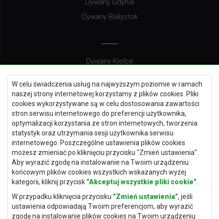
Dywany Gdynia
Dywany Białystok
Dywany Kielce
Dywany Gdańsk
W celu świadczenia usług na najwyższym poziomie w ramach
Dywany Toruń
naszej strony internetowej korzystamy z plików cookies. Pliki
cookies wykorzystywane są w celu dostosowania zawartości
Dywany Bydgoszcz
stron serwisu internetowego do preferencji użytkownika,
optymalizacji korzystania ze stron internetowych, tworzenia
statystyk oraz utrzymania sesji użytkownika serwisu
internetowego. Poszczególne ustawienia plików cookies
Dywany Łódź
możesz zmieniać po kliknięciu przycisku "Zmień ustawienia".
Aby wyrazić zgodę na instalowanie na Twoim urządzeniu
Dywany Katowice
końcowym plików cookies wszystkich wskazanych wyżej
Dywany Rzeszów
kategorii, kliknij przycisk
"Akceptuj wszystkie pliki cookie"
.
Dywany Częstochowa
W przypadku kliknięcia przycisku
"Zmień ustawienia"
, jeśli
ustawienia odpowiadają Twoim preferencjom, aby wyrazić
zgodę na instalowanie plików cookies na Twoim urządzeniu