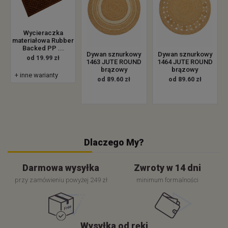
Wycieraczka
materiałowa Rubber
Backed PP ...
Dywan sznurkowy
Dywan sznurkowy
od 19.99 zł
1463 JUTE ROUND
1464 JUTE ROUND
brązowy
brązowy
+ inne warianty
od 89.60 zł
od 89.60 zł
Dlaczego My?
Darmowa wysyłka
Zwroty w 14 dni
przy zamówieniu powyżej 249 zł
minimum formalności
Wysyłka od ręki