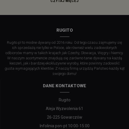
CZYTAJ WIĘCEJ
RUGITO
Rugito.pl to modne dywany od 2016 roku. Od tego czasu zajmujemy się
ich sprzedażą nie tylko w Polsce, ale również wielu zadowolonych
odbiorców mamy w takich krajach jak Czechy, Słowacja, Węgry i Niemcy.
W naszym asortymencie znajdują się zarówno tanie dywany na każdą
kieszeń, jak i bardziej ekskluzywne wyroby, które powinny zadowolić
gusta wymagających klientów. Z naszą firmą urządzą Państwo każdy kąt
swojego domu!
DANE KONTAKTOWE
Rugito
Aleja Wyzwolenia 61
26-225 Gowarczów
Infolinia pon-pt 10:00-15:00