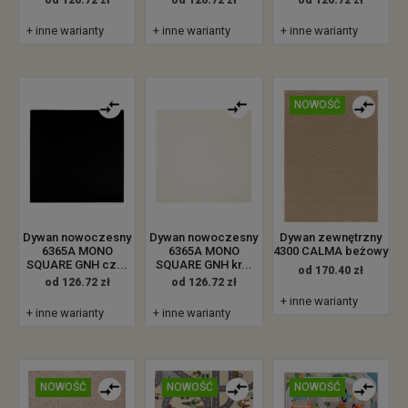
+ inne warianty
+ inne warianty
+ inne warianty
NOWOŚĆ
Dywan zewnętrzny
Dywan nowoczesny
Dywan nowoczesny
4300 CALMA beżowy
6365A MONO
6365A MONO
SQUARE GNH cz...
SQUARE GNH kr...
od 170.40 zł
od 126.72 zł
od 126.72 zł
+ inne warianty
+ inne warianty
+ inne warianty
NOWOŚĆ
NOWOŚĆ
NOWOŚĆ