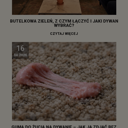
BUTELKOWA ZIELEŃ, Z CZYM ŁĄCZYĆ I JAKI DYWAN
WYBRAĆ?
CZYTAJ WIĘCEJ
16
04.2026
GUMA DO ŻUCIA NA DYWANIE – JAK JĄ ZDJĄĆ BEZ