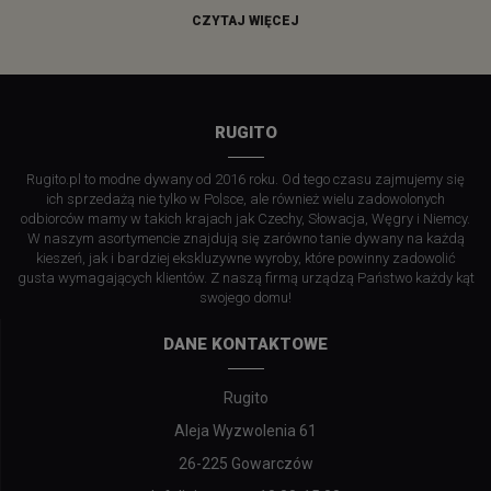
CZYTAJ WIĘCEJ
RUGITO
Rugito.pl to modne dywany od 2016 roku. Od tego czasu zajmujemy się
ich sprzedażą nie tylko w Polsce, ale również wielu zadowolonych
odbiorców mamy w takich krajach jak Czechy, Słowacja, Węgry i Niemcy.
W naszym asortymencie znajdują się zarówno tanie dywany na każdą
kieszeń, jak i bardziej ekskluzywne wyroby, które powinny zadowolić
gusta wymagających klientów. Z naszą firmą urządzą Państwo każdy kąt
swojego domu!
DANE KONTAKTOWE
Rugito
Aleja Wyzwolenia 61
26-225 Gowarczów