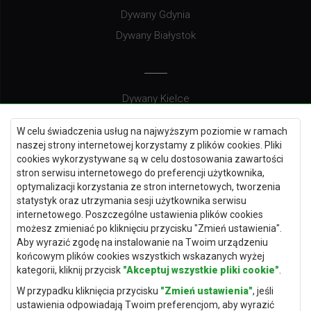
Dywany Gdynia
Dywany Białystok
Dywany Kielce
Dywany Gdańsk
W celu świadczenia usług na najwyższym poziomie w ramach
Dywany Toruń
naszej strony internetowej korzystamy z plików cookies. Pliki
cookies wykorzystywane są w celu dostosowania zawartości
Dywany Bydgoszcz
stron serwisu internetowego do preferencji użytkownika,
optymalizacji korzystania ze stron internetowych, tworzenia
statystyk oraz utrzymania sesji użytkownika serwisu
internetowego. Poszczególne ustawienia plików cookies
Dywany Łódź
możesz zmieniać po kliknięciu przycisku "Zmień ustawienia".
Aby wyrazić zgodę na instalowanie na Twoim urządzeniu
Dywany Katowice
końcowym plików cookies wszystkich wskazanych wyżej
Dywany Rzeszów
kategorii, kliknij przycisk
"Akceptuj wszystkie pliki cookie"
.
Dywany Częstochowa
W przypadku kliknięcia przycisku
"Zmień ustawienia"
, jeśli
ustawienia odpowiadają Twoim preferencjom, aby wyrazić