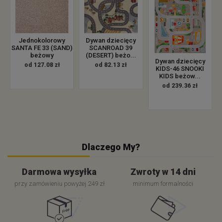
Jednokolorowy
Dywan dziecięcy
SANTA FE 33 (SAND)
SCANROAD 39
beżowy
(DESERT) beżo...
Dywan dziecięcy
od 127.08 zł
od 82.13 zł
KIDS-46 SNOOKI
KIDS beżow...
od 239.36 zł
Dlaczego My?
Darmowa wysyłka
Zwroty w 14 dni
przy zamówieniu powyżej 249 zł
minimum formalności