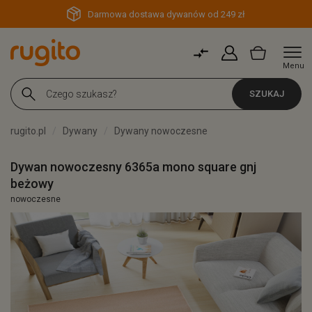
Darmowa dostawa dywanów od 249 zł
Menu
SZUKAJ
rugito.pl
Dywany
Dywany nowoczesne
Dywan nowoczesny 6365a mono square gnj
beżowy
nowoczesne