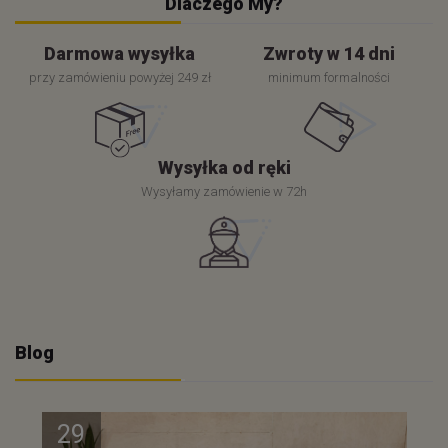
Dlaczego My?
Darmowa wysyłka
Zwroty w 14 dni
przy zamówieniu powyżej 249 zł
minimum formalności
Wysyłka od ręki
Wysyłamy zamówienie w 72h
Blog
29