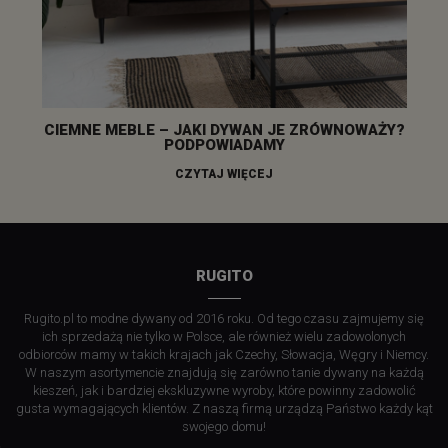
CIEMNE MEBLE – JAKI DYWAN JE ZRÓWNOWAŻY?
PODPOWIADAMY
CZYTAJ WIĘCEJ
RUGITO
Rugito.pl to modne dywany od 2016 roku. Od tego czasu zajmujemy się
ich sprzedażą nie tylko w Polsce, ale również wielu zadowolonych
odbiorców mamy w takich krajach jak Czechy, Słowacja, Węgry i Niemcy.
W naszym asortymencie znajdują się zarówno tanie dywany na każdą
kieszeń, jak i bardziej ekskluzywne wyroby, które powinny zadowolić
gusta wymagających klientów. Z naszą firmą urządzą Państwo każdy kąt
swojego domu!