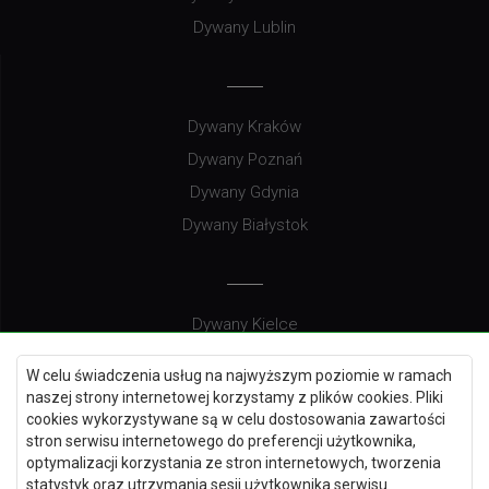
Dywany Lublin
Dywany Kraków
Dywany Poznań
Dywany Gdynia
Dywany Białystok
Dywany Kielce
Dywany Gdańsk
W celu świadczenia usług na najwyższym poziomie w ramach
Dywany Toruń
naszej strony internetowej korzystamy z plików cookies. Pliki
cookies wykorzystywane są w celu dostosowania zawartości
Dywany Bydgoszcz
stron serwisu internetowego do preferencji użytkownika,
optymalizacji korzystania ze stron internetowych, tworzenia
statystyk oraz utrzymania sesji użytkownika serwisu