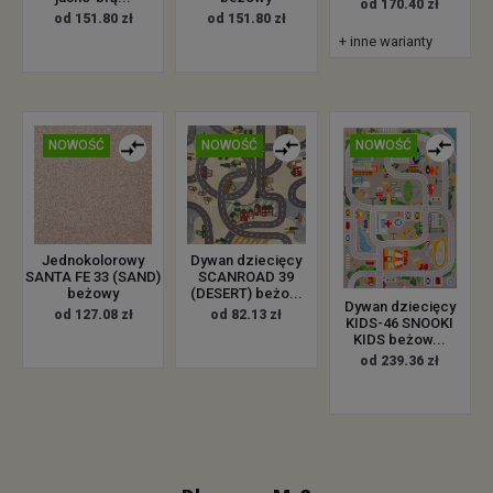
od 170.40 zł
od 151.80 zł
od 151.80 zł
+ inne warianty
NOWOŚĆ
NOWOŚĆ
NOWOŚĆ
Jednokolorowy
Dywan dziecięcy
SANTA FE 33 (SAND)
SCANROAD 39
beżowy
(DESERT) beżo...
Dywan dziecięcy
od 127.08 zł
od 82.13 zł
KIDS-46 SNOOKI
KIDS beżow...
od 239.36 zł