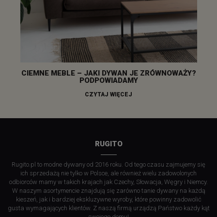
CIEMNE MEBLE – JAKI DYWAN JE ZRÓWNOWAŻY?
PODPOWIADAMY
CZYTAJ WIĘCEJ
RUGITO
Rugito.pl to modne dywany od 2016 roku. Od tego czasu zajmujemy się
ich sprzedażą nie tylko w Polsce, ale również wielu zadowolonych
odbiorców mamy w takich krajach jak Czechy, Słowacja, Węgry i Niemcy.
W naszym asortymencie znajdują się zarówno tanie dywany na każdą
kieszeń, jak i bardziej ekskluzywne wyroby, które powinny zadowolić
gusta wymagających klientów. Z naszą firmą urządzą Państwo każdy kąt
swojego domu!