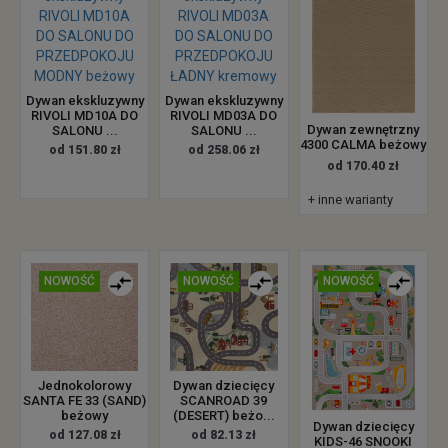
Dywan ekskluzywny
Dywan ekskluzywny
RIVOLI MD10A DO
RIVOLI MD03A DO
Dywan zewnętrzny
SALONU ...
SALONU ...
4300 CALMA beżowy
od 151.80 zł
od 258.06 zł
od 170.40 zł
+ inne warianty
NOWOŚĆ
NOWOŚĆ
NOWOŚĆ
Jednokolorowy
Dywan dziecięcy
SANTA FE 33 (SAND)
SCANROAD 39
beżowy
(DESERT) beżo...
Dywan dziecięcy
od 127.08 zł
od 82.13 zł
KIDS-46 SNOOKI