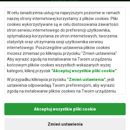
Dywany Gdańsk
W celu świadczenia usług na najwyższym poziomie w ramach
Dywany Toruń
naszej strony internetowej korzystamy z plików cookies. Pliki
cookies wykorzystywane są w celu dostosowania zawartości
Dywany Bydgoszcz
stron serwisu internetowego do preferencji użytkownika,
optymalizacji korzystania ze stron internetowych, tworzenia
statystyk oraz utrzymania sesji użytkownika serwisu
internetowego. Poszczególne ustawienia plików cookies
Dywany Łódź
możesz zmieniać po kliknięciu przycisku "Zmień ustawienia".
Aby wyrazić zgodę na instalowanie na Twoim urządzeniu
Dywany Katowice
końcowym plików cookies wszystkich wskazanych wyżej
Dywany Rzeszów
kategorii, kliknij przycisk
"Akceptuj wszystkie pliki cookie"
.
Dywany Częstochowa
W przypadku kliknięcia przycisku
"Zmień ustawienia"
, jeśli
ustawienia odpowiadają Twoim preferencjom, aby wyrazić
zgodę na instalowanie plików cookies na Twoim urządzeniu
końcowym w wybranym przez Ciebie zakresie, kliknij przycisk
"Zapisz i zaakceptuj"
.
Akceptuj wszystkie pliki cookie
Podstawą przetwarzania danych osobowych, w zakresie w
jakim pliki cookie będą je zawierać, jest uzasadniony interes
Copyright © 2019
Rugito
. Wszelkie prawa zastrzeżone.
administratora danych osobowych (Rugito Radosław Bartosik z
Projekt i realizacja:
dimax.pl
Zmień ustawienia
siedzibą w Gowarczowie, ul. Aleja Wyzwolenia 61, 26-225