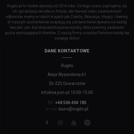
Rugito.pl to modne dywany od 2016 roku. Od tego czasu zajmujemy się
ich sprzedażą nie tylko w Polsce, ale również wielu zadowolonych
odbiorców mamy w takich krajach jak Czechy, Słowacja, Węgry i Niemcy.
W naszym asortymencie znajdują się zarówno tanie dywany na każdą
kieszeń, jak i bardziej ekskluzywne wyroby, które powinny zadowolić
gusta wymagających klientów. Z naszą firmą urządzą Państwo każdy kąt
swojego domu!
DANE KONTAKTOWE
Rugito
Aleja Wyzwolenia 61
26-225 Gowarczów
Infolinia pon-pt 10:00-15:00
tel.
+48 506 404 185
biuro@rugito.pl
e-mail: