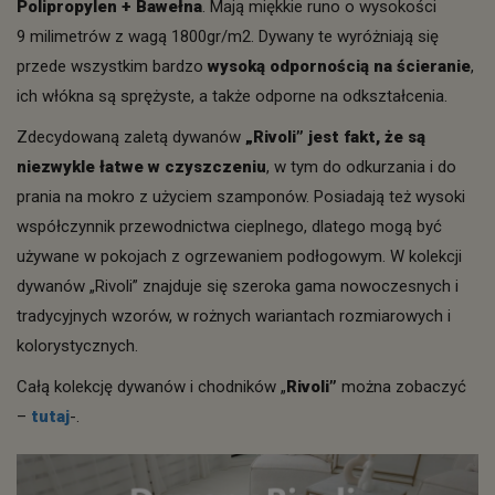
Polipropylen + Bawełna
. Mają miękkie runo o wysokości
9 milimetrów z wagą 1800gr/m2. Dywany te wyróżniają się
przede wszystkim bardzo
wysoką odpornością na ścieranie
,
ich włókna są sprężyste, a także odporne na odkształcenia.
Zdecydowaną zaletą dywanów
„Rivoli” jest fakt, że są
niezwykle łatwe w czyszczeniu
, w tym do odkurzania i do
prania na mokro z użyciem szamponów. Posiadają też wysoki
współczynnik przewodnictwa cieplnego, dlatego mogą być
używane w pokojach z ogrzewaniem podłogowym. W kolekcji
dywanów „Rivoli” znajduje się szeroka gama nowoczesnych i
tradycyjnych wzorów, w rożnych wariantach rozmiarowych i
kolorystycznych.
Całą kolekcję dywanów i chodników „
Rivoli”
można zobaczyć
–
tutaj
-.