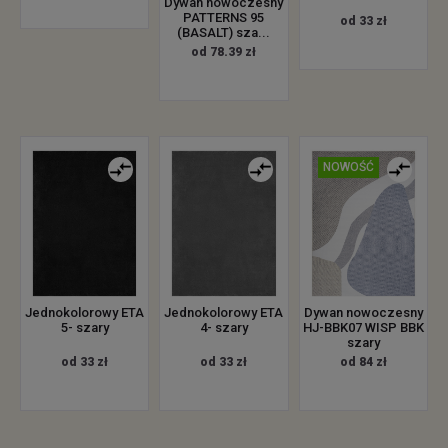
Dywan nowoczesny
PATTERNS 95
od 33 zł
(BASALT) sza...
od 78.39 zł
NOWOŚĆ
Jednokolorowy ETA
Jednokolorowy ETA
Dywan nowoczesny
5- szary
4- szary
HJ-BBK07 WISP BBK
szary
od 33 zł
od 33 zł
od 84 zł