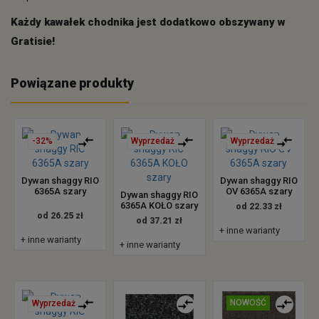
Każdy kawałek chodnika jest dodatkowo obszywany w
Gratisie!
Powiązane produkty
-32%
Wyprzedaż
Wyprzedaż
Dywan shaggy RIO
Dywan shaggy RIO
6365A szary
OV 6365A szary
Dywan shaggy RIO
6365A KOŁO szary
od 22.33 zł
od 26.25 zł
od 37.21 zł
+ inne warianty
+ inne warianty
+ inne warianty
NOWOŚĆ
Wyprzedaż