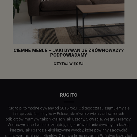
CIEMNE MEBLE – JAKI DYWAN JE ZRÓWNOWAŻY?
PODPOWIADAMY
CZYTAJ WIĘCEJ
RUGITO
Rugito.pl to modne dywany od 2016 roku. Od tego czasu zajmujemy się
ich sprzedażą nie tylko w Polsce, ale również wielu zadowolonych
odbiorców mamy w takich krajach jak Czechy, Słowacja, Węgry i Niemcy.
W naszym asortymencie znajdują się zarówno tanie dywany na każdą
kieszeń, jak i bardziej ekskluzywne wyroby, które powinny zadowolić
gusta wymagających klientów. Z naszą firmą urządzą Państwo każdy kąt