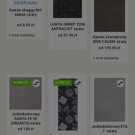
Dywan shaggy RIO
6365A szary
LUNTA GRREP 2236
od 8.93 zł
ANTRACIET szary
+ inne warianty
od 27.34 zł
Dywan zewnętrzny
4300 CALMA szary
od 170.40 zł
+ inne warianty
NOWOŚĆ
NOWOŚĆ
Jednokolorowy
SANTA FE 92
(GRANITE) szary
Jednokolorowy ETA
od 130 zł
7- szary