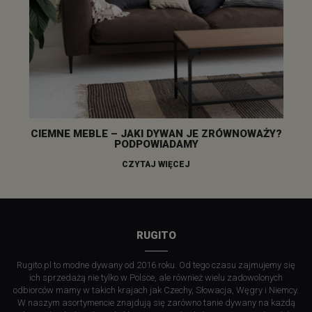
CIEMNE MEBLE – JAKI DYWAN JE ZRÓWNOWAŻY?
PODPOWIADAMY
CZYTAJ WIĘCEJ
RUGITO
Rugito.pl to modne dywany od 2016 roku. Od tego czasu zajmujemy się
ich sprzedażą nie tylko w Polsce, ale również wielu zadowolonych
odbiorców mamy w takich krajach jak Czechy, Słowacja, Węgry i Niemcy.
W naszym asortymencie znajdują się zarówno tanie dywany na każdą