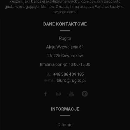
kieszeń, jak i bardziej ekskluzywne wyroby, które powinny zadowolić
gusta wymagających klientów. Z naszą firmą urządzą Państwo każdy kąt
swojego domu!
DANE KONTAKTOWE
Rugito
Aleja Wyzwolenia 61
26-225 Gowarczów
Infolinia pon-pt 10:00-15:00
tel.
+48 506 404 185
biuro@rugito.pl
e-mail:
INFORMACJE
O firmie