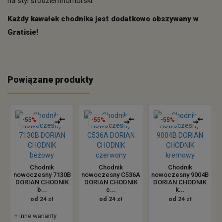
na styl śródziemnomorski.
Każdy kawałek chodnika jest dodatkowo obszywany w
Gratisie!
Powiązane produkty
-55%
-55%
-55%
Chodnik
Chodnik
Chodnik
nowoczesny 7130B
nowoczesny C536A
nowoczesny 9004B
DORIAN CHODNIK
DORIAN CHODNIK
DORIAN CHODNIK
b...
c...
k...
od 24 zł
od 24 zł
od 24 zł
+ inne warianty