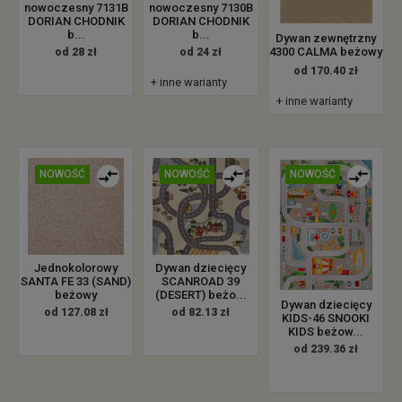
nowoczesny 7131B
nowoczesny 7130B
DORIAN CHODNIK
DORIAN CHODNIK
b...
b...
Dywan zewnętrzny
4300 CALMA beżowy
od 28 zł
od 24 zł
od 170.40 zł
+ inne warianty
+ inne warianty
NOWOŚĆ
NOWOŚĆ
NOWOŚĆ
Jednokolorowy
Dywan dziecięcy
SANTA FE 33 (SAND)
SCANROAD 39
beżowy
(DESERT) beżo...
Dywan dziecięcy
od 127.08 zł
od 82.13 zł
KIDS-46 SNOOKI
KIDS beżow...
od 239.36 zł