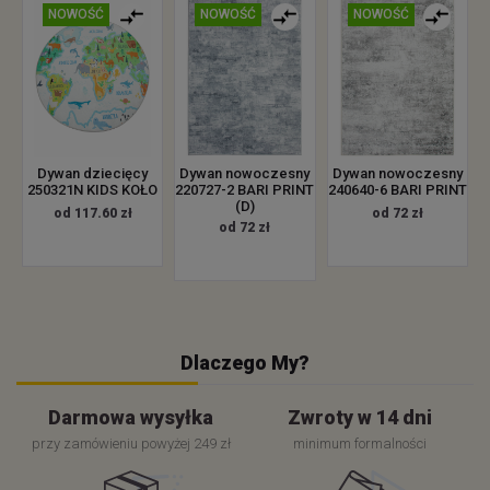
NOWOŚĆ
NOWOŚĆ
NOWOŚĆ
Dywan dziecięcy
Dywan nowoczesny
Dywan nowoczesny
250321N KIDS KOŁO
220727-2 BARI PRINT
240640-6 BARI PRINT
(D)
od 117.60 zł
od 72 zł
od 72 zł
Dlaczego My?
Darmowa wysyłka
Zwroty w 14 dni
przy zamówieniu powyżej 249 zł
minimum formalności