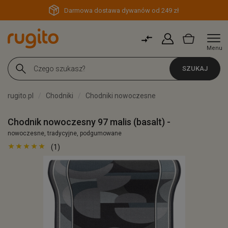
Darmowa dostawa dywanów od 249 zł
Menu
SZUKAJ
rugito.pl
Chodniki
Chodniki nowoczesne
Chodnik nowoczesny 97 malis (basalt) -
nowoczesne, tradycyjne, podgumowane
(1)