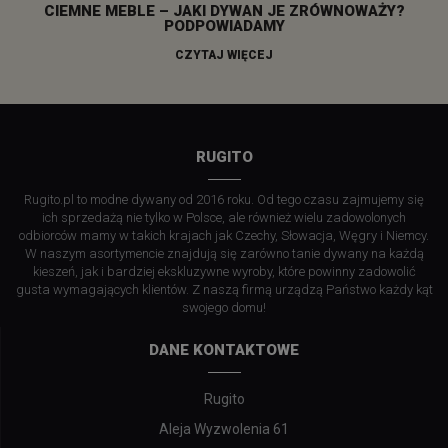
CIEMNE MEBLE – JAKI DYWAN JE ZRÓWNOWAŻY?
PODPOWIADAMY
CZYTAJ WIĘCEJ
RUGITO
Rugito.pl to modne dywany od 2016 roku. Od tego czasu zajmujemy się
ich sprzedażą nie tylko w Polsce, ale również wielu zadowolonych
odbiorców mamy w takich krajach jak Czechy, Słowacja, Węgry i Niemcy.
W naszym asortymencie znajdują się zarówno tanie dywany na każdą
kieszeń, jak i bardziej ekskluzywne wyroby, które powinny zadowolić
gusta wymagających klientów. Z naszą firmą urządzą Państwo każdy kąt
swojego domu!
DANE KONTAKTOWE
Rugito
Aleja Wyzwolenia 61