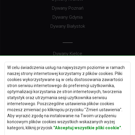
Dywany Poznań
Dywany Gdynia
Dywany Białystok
Dywany Kielce
Dywany Gdańsk
W celu świadczenia usług na najwyższym poziomie w ramach
Dywany Toruń
naszej strony internetowej korzystamy z plików cookies. Pliki
cookies wykorzystywane są w celu dostosowania zawartości
Dywany Bydgoszcz
stron serwisu internetowego do preferencji użytkownika,
optymalizacji korzystania ze stron internetowych, tworzenia
statystyk oraz utrzymania sesji użytkownika serwisu
internetowego. Poszczególne ustawienia plików cookies
Dywany Łódź
możesz zmieniać po kliknięciu przycisku "Zmień ustawienia".
Aby wyrazić zgodę na instalowanie na Twoim urządzeniu
Dywany Katowice
końcowym plików cookies wszystkich wskazanych wyżej
Dywany Rzeszów
kategorii, kliknij przycisk
"Akceptuj wszystkie pliki cookie"
.