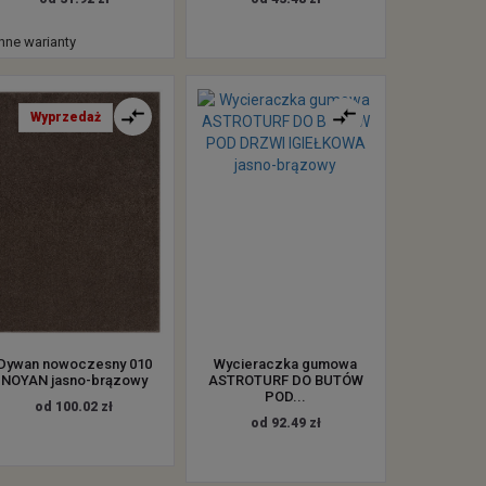
inne warianty
Wyprzedaż
Dywan nowoczesny 010
Wycieraczka gumowa
NOYAN jasno-brązowy
ASTROTURF DO BUTÓW
POD...
od 100.02 zł
od 92.49 zł