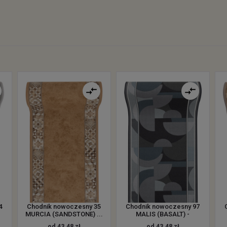
4
Chodnik nowoczesny 35
Chodnik nowoczesny 97
MURCIA (SANDSTONE) ...
MALIS (BASALT) -
od 43.48 zł
od 43.48 zł