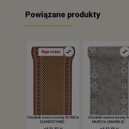
Powiązane produkty
Wyprzedaż
Chodnik nowoczesny 30 INCA
Chodnik nowoczesny 9
(SANDSTONE) -
MURCIA (MARBLE) -
od 51.92 zł
od 43.48 zł