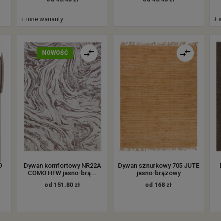
+ inne warianty
+ 
NOWOŚĆ
9
Dywan komfortowy NR22A
Dywan sznurkowy 705 JUTE
COMO HFW jasno-brą...
jasno-brązowy
od 151.80 zł
od 168 zł