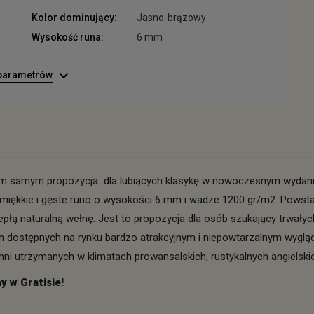
Kolor dominujący:
Jasno-brązowy
Wysokość runa:
6 mm
 parametrów
 samym propozycja dla lubiących klasykę w nowoczesnym wydaniu.
 miękkie i gęste runo o wysokości 6 mm i wadze 1200 gr/m2. Powsta
epłą naturalną wełnę. Jest to propozycja dla osób szukający trwał
ych dostępnych na rynku bardzo atrakcyjnym i niepowtarzalnym wygl
ni utrzymanych w klimatach prowansalskich, rustykalnych angielski
 w Gratisie!