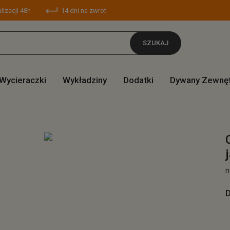
lizacji 48h
14 dni na zwrot
SZUKAJ
Wycieraczki
Wykładziny
Dodatki
Dywany Zewnę
n
D