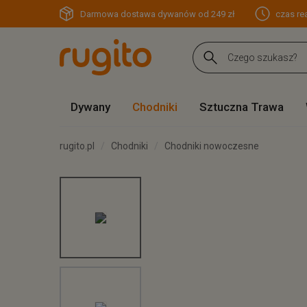
Darmowa dostawa dywanów od 249 zł
czas rea
Dywany
Chodniki
Sztuczna Trawa
rugito.pl
Chodniki
Chodniki nowoczesne