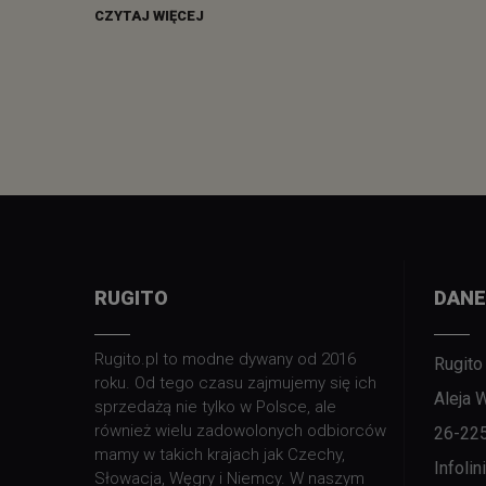
CZYTAJ WIĘCEJ
RUGITO
DANE
Rugito.pl to modne dywany od 2016
Rugito
roku. Od tego czasu zajmujemy się ich
Aleja 
sprzedażą nie tylko w Polsce, ale
również wielu zadowolonych odbiorców
26-22
mamy w takich krajach jak Czechy,
Infoli
Słowacja, Węgry i Niemcy. W naszym