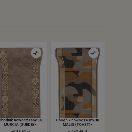
Chodnik nowoczesny 34
Chodnik nowoczesny 38
MURCIA (SUEDE) -
MALIS (TOAST) -
od 51.92 zł
od 43.48 zł