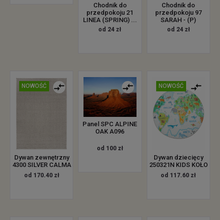
Chodnik do
Chodnik do
przedpokoju 21
przedpokoju 97
LINEA (SPRING) ...
SARAH - (P)
od 24 zł
od 24 zł
NOWOŚĆ
NOWOŚĆ
Panel SPC ALPINE
OAK A096
od 100 zł
Dywan zewnętrzny
Dywan dziecięcy
4300 SILVER CALMA
250321N KIDS KOŁO
od 170.40 zł
od 117.60 zł