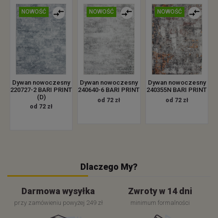
NOWOŚĆ
NOWOŚĆ
NOWOŚĆ
Dywan nowoczesny
Dywan nowoczesny
Dywan nowoczesny
220727-2 BARI PRINT
240640-6 BARI PRINT
240355N BARI PRINT
(D)
od 72 zł
od 72 zł
od 72 zł
Dlaczego My?
Darmowa wysyłka
Zwroty w 14 dni
przy zamówieniu powyżej 249 zł
minimum formalności