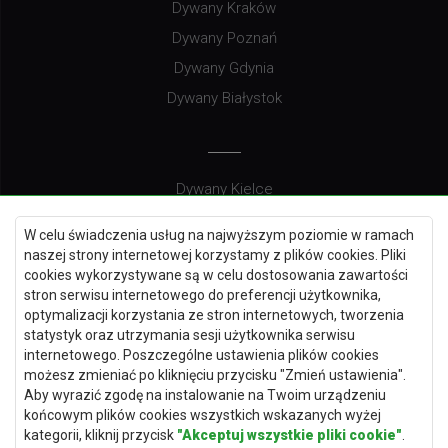
Dywany Kraków
Dywany Poznań
Dywany Gdynia
Dywany Białystok
Dywany Kielce
Dywany Gdańsk
W celu świadczenia usług na najwyższym poziomie w ramach
Dywany Toruń
naszej strony internetowej korzystamy z plików cookies. Pliki
cookies wykorzystywane są w celu dostosowania zawartości
Dywany Bydgoszcz
stron serwisu internetowego do preferencji użytkownika,
optymalizacji korzystania ze stron internetowych, tworzenia
statystyk oraz utrzymania sesji użytkownika serwisu
internetowego. Poszczególne ustawienia plików cookies
Dywany Łódź
możesz zmieniać po kliknięciu przycisku "Zmień ustawienia".
Aby wyrazić zgodę na instalowanie na Twoim urządzeniu
Dywany Katowice
końcowym plików cookies wszystkich wskazanych wyżej
Dywany Rzeszów
kategorii, kliknij przycisk
"Akceptuj wszystkie pliki cookie"
.