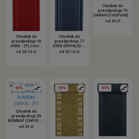
Chodnik do
przedpokoju 75
SARAH (CASPIAN)...
od 24 zł
Chodnik do
Chodnik do
przedpokoju 10
przedpokoju 77
JURA - (P) czer...
JURA (ROYALE) -...
od 20.10 zł
od 20.10 zł
-40%
-40%
-40%
Chodnik do
przedpokoju 29
BOMBAY (ONYX) -...
od 24 zł