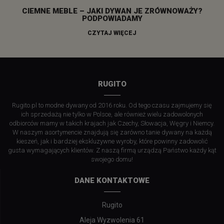
CIEMNE MEBLE – JAKI DYWAN JE ZRÓWNOWAŻY?
PODPOWIADAMY
CZYTAJ WIĘCEJ
RUGITO
Rugito.pl to modne dywany od 2016 roku. Od tego czasu zajmujemy się
ich sprzedażą nie tylko w Polsce, ale również wielu zadowolonych
odbiorców mamy w takich krajach jak Czechy, Słowacja, Węgry i Niemcy.
W naszym asortymencie znajdują się zarówno tanie dywany na każdą
kieszeń, jak i bardziej ekskluzywne wyroby, które powinny zadowolić
gusta wymagających klientów. Z naszą firmą urządzą Państwo każdy kąt
swojego domu!
DANE KONTAKTOWE
Rugito
Aleja Wyzwolenia 61