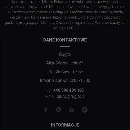
ich sprzedażą nie tylko w Polsce, ale również wielu zadowolonych
odbiorców mamy w takich krajach jak Czechy, Słowacja, Węgry i Niemcy.
W naszym asortymencie znajdują się zarówno tanie dywany na każdą
kieszeń, jak i bardziej ekskluzywne wyroby, które powinny zadowolić
gusta wymagających klientów. Z naszą firmą urządzą Państwo każdy kąt
swojego domu!
DANE KONTAKTOWE
Rugito
Aleja Wyzwolenia 61
26-225 Gowarczów
Infolinia pon-pt 10:00-15:00
tel.
+48 506 404 185
biuro@rugito.pl
e-mail:
INFORMACJE