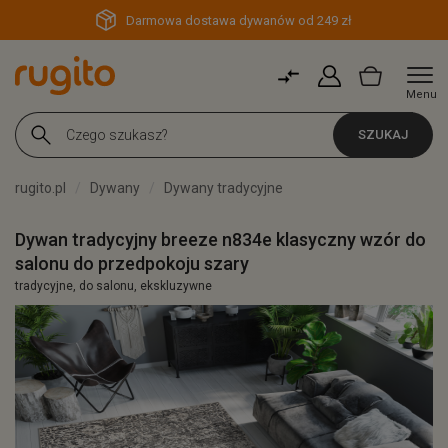
Darmowa dostawa dywanów od 249 zł
Menu
SZUKAJ
rugito.pl
Dywany
Dywany tradycyjne
Dywan tradycyjny breeze n834e klasyczny wzór do
salonu do przedpokoju szary
tradycyjne, do salonu, ekskluzywne