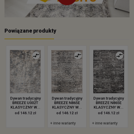
Powiązane produkty
Dywan tradycyjny
Dywan tradycyjny
Dywan tradycyjny
BREEZE U002T
BREEZE N865E
BREEZE N865E
KLASYCZNY W...
KLASYCZNY W...
KLASYCZNY W...
od 146.12 zł
od 146.12 zł
od 146.12 zł
+ inne warianty
+ inne warianty