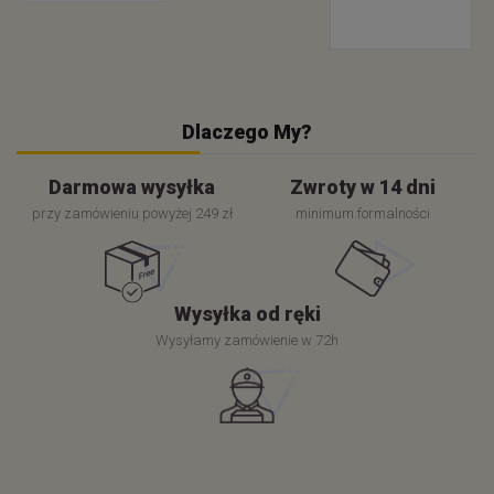
Dlaczego My?
Darmowa wysyłka
Zwroty w 14 dni
przy zamówieniu powyżej 249 zł
minimum formalności
Wysyłka od ręki
Wysyłamy zamówienie w 72h