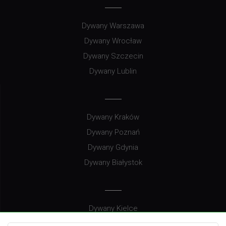
Dywany Warszawa
Dywany Wrocław
Dywany Szczecin
Dywany Lublin
Dywany Kraków
Dywany Poznań
Dywany Gdynia
Dywany Białystok
Dywany Kielce
Dywany Gdańsk