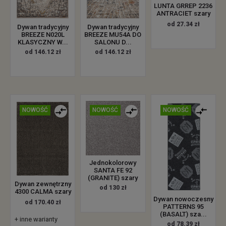
LUNTA GRREP 2236
ANTRACIET szary
od 27.34 zł
Dywan tradycyjny
Dywan tradycyjny
BREEZE N020L
BREEZE MU54A DO
KLASYCZNY W...
SALONU D...
od 146.12 zł
od 146.12 zł
NOWOŚĆ
NOWOŚĆ
NOWOŚĆ
Jednokolorowy
SANTA FE 92
(GRANITE) szary
Dywan zewnętrzny
od 130 zł
4300 CALMA szary
Dywan nowoczesny
od 170.40 zł
PATTERNS 95
(BASALT) sza...
+ inne warianty
od 78.39 zł