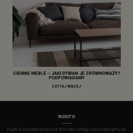
CIEMNE MEBLE – JAKI DYWAN JE ZRÓWNOWAŻY?
PODPOWIADAMY
CZYTAJ WIĘCEJ
RUGITO
Rugito.pl to modne dywany od 2016 roku. Od tego czasu zajmujemy się