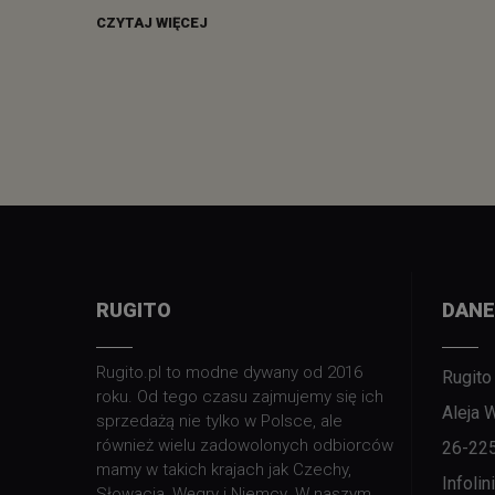
CZYTAJ WIĘCEJ
RUGITO
DANE
Rugito.pl to modne dywany od 2016
Rugito
roku. Od tego czasu zajmujemy się ich
Aleja 
sprzedażą nie tylko w Polsce, ale
również wielu zadowolonych odbiorców
26-22
mamy w takich krajach jak Czechy,
Infoli
Słowacja, Węgry i Niemcy. W naszym