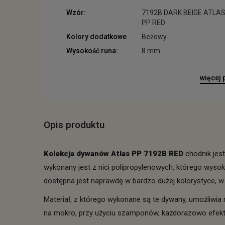
Wzór:
7192B DARK BEIGE ATLA
PP RED
Kolory dodatkowe
Beżowy
Wysokość runa:
8 mm
więcej
Opis produktu
Kolekcja dywanów Atlas PP 7192B RED
chodnik jes
wykonany jest z nici polipropylenowych, którego wyso
dostępna jest naprawdę w bardzo dużej kolorystyce, w
Materiał, z którego wykonane są te dywany, umożliwi
na mokro, przy użyciu szamponów, każdorazowo efekt