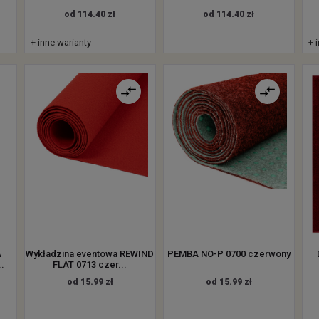
od 114.40 zł
od 114.40 zł
+ inne warianty
+ 
A
Wykładzina eventowa REWIND
PEMBA NO-P 0700 czerwony
.
FLAT 0713 czer...
od 15.99 zł
od 15.99 zł