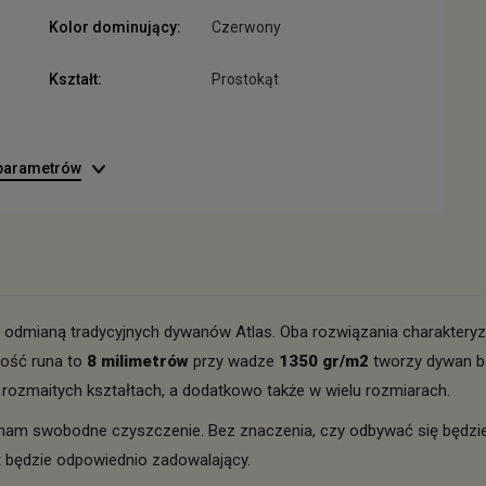
S
Kolor dominujący:
Czerwony
Kształt:
Prostokąt
 parametrów
t odmianą tradycyjnych dywanów Atlas. Oba rozwiązania charaktery
kość runa to
8 milimetrów
przy wadze
1350 gr/m2
tworzy dywan ba
 rozmaitych kształtach, a dodatkowo także w wielu rozmiarach.
a nam swobodne czyszczenie. Bez znaczenia, czy odbywać się będzi
 będzie odpowiednio zadowalający.