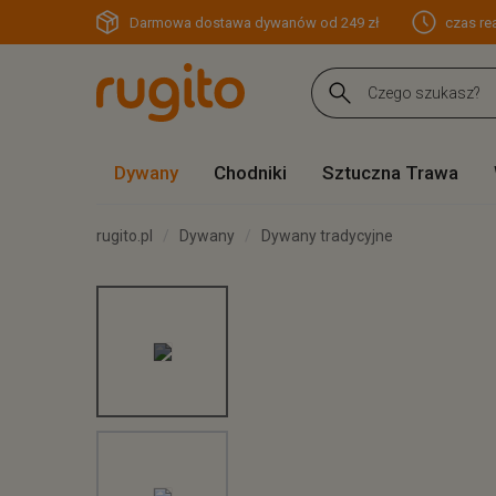
Darmowa dostawa dywanów od 249 zł
czas rea
Dywany
Chodniki
Sztuczna Trawa
rugito.pl
Dywany
Dywany tradycyjne