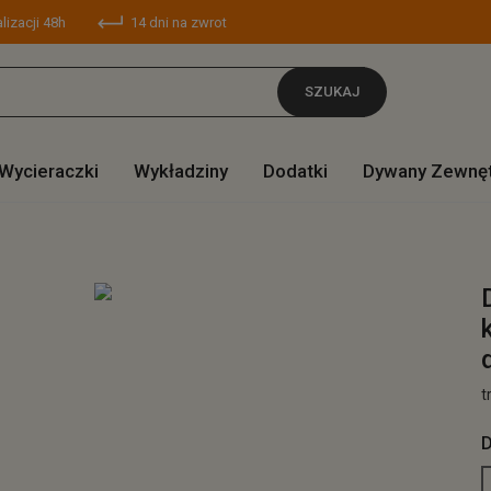
lizacji 48h
14 dni na zwrot
SZUKAJ
Wycieraczki
Wykładziny
Dodatki
Dywany Zewnę
t
D