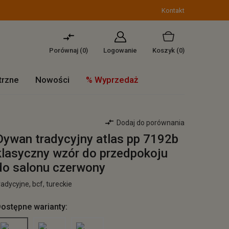
Kontakt
Porównaj (
0
)
Logowanie
Koszyk
(0)
trzne
Nowości
% Wyprzedaż
Dodaj do porównania
Dywan tradycyjny atlas pp 7192b
klasyczny wzór do przedpokoju
do salonu czerwony
radycyjne, bcf, tureckie
ostępne warianty: