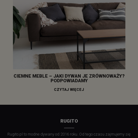
CIEMNE MEBLE – JAKI DYWAN JE ZRÓWNOWAŻY?
PODPOWIADAMY
CZYTAJ WIĘCEJ
RUGITO
Rugito.pl to modne dywany od 2016 roku. Od tego czasu zajmujemy się