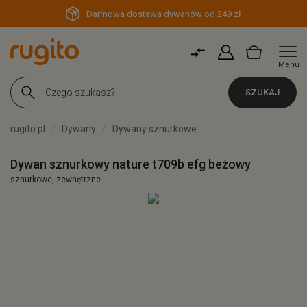
Darmowa dostawa dywanów od 249 zł
Menu
SZUKAJ
rugito.pl
Dywany
Dywany sznurkowe
Dywan sznurkowy nature t709b efg beżowy
sznurkowe, zewnętrzne