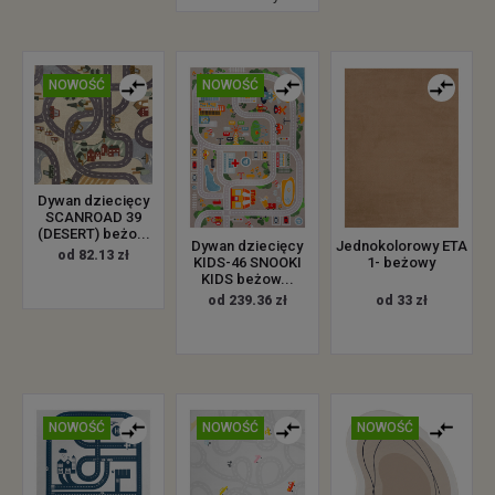
NOWOŚĆ
NOWOŚĆ
Dywan dziecięcy
SCANROAD 39
(DESERT) beżo...
Dywan dziecięcy
Jednokolorowy ETA
od 82.13 zł
KIDS-46 SNOOKI
1- beżowy
KIDS beżow...
od 239.36 zł
od 33 zł
NOWOŚĆ
NOWOŚĆ
NOWOŚĆ