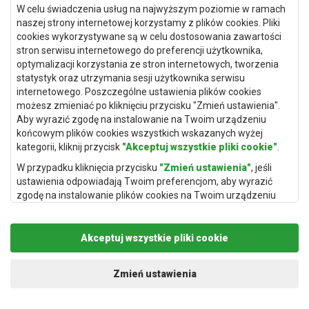
W celu świadczenia usług na najwyższym poziomie w ramach
Dywany Toruń
naszej strony internetowej korzystamy z plików cookies. Pliki
cookies wykorzystywane są w celu dostosowania zawartości
Dywany Bydgoszcz
stron serwisu internetowego do preferencji użytkownika,
optymalizacji korzystania ze stron internetowych, tworzenia
statystyk oraz utrzymania sesji użytkownika serwisu
internetowego. Poszczególne ustawienia plików cookies
Dywany Łódź
możesz zmieniać po kliknięciu przycisku "Zmień ustawienia".
Aby wyrazić zgodę na instalowanie na Twoim urządzeniu
Dywany Katowice
końcowym plików cookies wszystkich wskazanych wyżej
Dywany Rzeszów
kategorii, kliknij przycisk
"Akceptuj wszystkie pliki cookie"
.
Dywany Częstochowa
W przypadku kliknięcia przycisku
"Zmień ustawienia"
, jeśli
ustawienia odpowiadają Twoim preferencjom, aby wyrazić
zgodę na instalowanie plików cookies na Twoim urządzeniu
końcowym w wybranym przez Ciebie zakresie, kliknij przycisk
"Zapisz i zaakceptuj"
.
Akceptuj wszystkie pliki cookie
Podstawą przetwarzania danych osobowych, w zakresie w
jakim pliki cookie będą je zawierać, jest uzasadniony interes
Copyright © 2019
Rugito
. Wszelkie prawa zastrzeżone.
administratora danych osobowych (Rugito Radosław Bartosik z
Projekt i realizacja:
dimax.pl
Zmień ustawienia
siedzibą w Gowarczowie, ul. Aleja Wyzwolenia 61, 26-225
Gowarczów) lub podmiotów trzecich, aby umożliwić