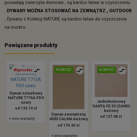
posiadają zwierzęta domowe , są bardzo łatwe w czyszczeniu
.
DYWANY MOŻNA STOSOWAĆ NA ZEWNĄTRZ , OUTDOOR
.
Dywany z Kolekcji NATURE są bardzo łatwe do czyszczenia
na morkro.
Powiązane produkty
NOWOŚĆ
NOWOŚĆ
Wyprzedaż
Dywan sznurkowy
NATURE T715A FDO
Jednokolorowy
szary
SANTA FE 33 (SAND)
od 133.19 zł
beżowy
Dywan zewnętrzny
od 127.08 zł
+ inne warianty
4300 CALMA beżowy
od 170.40 zł
+ inne warianty