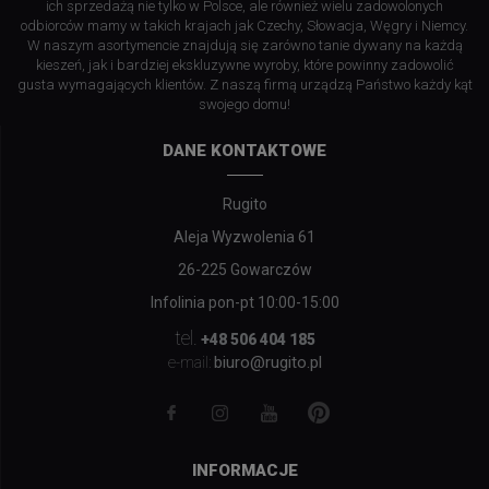
ich sprzedażą nie tylko w Polsce, ale również wielu zadowolonych
odbiorców mamy w takich krajach jak Czechy, Słowacja, Węgry i Niemcy.
W naszym asortymencie znajdują się zarówno tanie dywany na każdą
kieszeń, jak i bardziej ekskluzywne wyroby, które powinny zadowolić
gusta wymagających klientów. Z naszą firmą urządzą Państwo każdy kąt
swojego domu!
DANE KONTAKTOWE
Rugito
Aleja Wyzwolenia 61
26-225 Gowarczów
Infolinia pon-pt 10:00-15:00
tel.
+48 506 404 185
biuro@rugito.pl
e-mail:
INFORMACJE