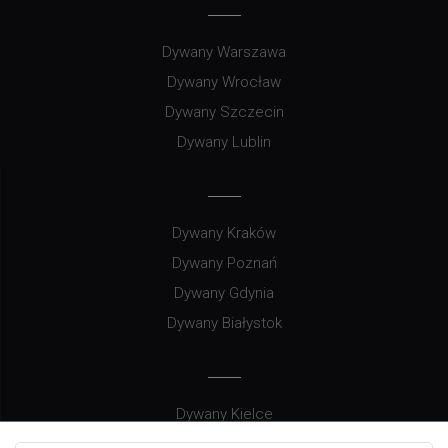
Dywany Warszawa
Dywany Wrocław
Dywany Szczecin
Dywany Lublin
Dywany Kraków
Dywany Poznań
Dywany Gdynia
Dywany Białystok
Dywany Kielce
Dywany Gdańsk