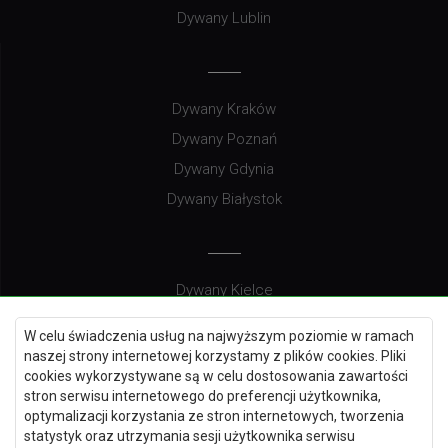
Dywany Lublin
Dywany Kraków
Dywany Poznań
Dywany Gdynia
Dywany Białystok
Dywany Kielce
Dywany Gdańsk
W celu świadczenia usług na najwyższym poziomie w ramach
Dywany Toruń
naszej strony internetowej korzystamy z plików cookies. Pliki
cookies wykorzystywane są w celu dostosowania zawartości
Dywany Bydgoszcz
stron serwisu internetowego do preferencji użytkownika,
optymalizacji korzystania ze stron internetowych, tworzenia
statystyk oraz utrzymania sesji użytkownika serwisu