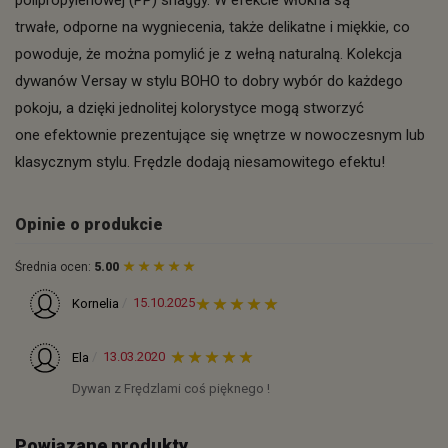
polipropylenowej (PP) shaggy. W efekcie włókna są
trwałe, odporne na wygniecenia, także delikatne i miękkie, co
powoduje, że można pomylić je z wełną naturalną. Kolekcja
dywanów Versay w stylu BOHO to dobry wybór do każdego
pokoju, a dzięki jednolitej kolorystyce mogą stworzyć
one efektownie prezentujące się wnętrze w nowoczesnym lub
klasycznym stylu. Frędzle dodają niesamowitego efektu!
Opinie o produkcie
Średnia ocen:
5.00
15.10.2025
Kornelia
13.03.2020
Ela
Dywan z Frędzlami coś pięknego !
Powiązane produkty