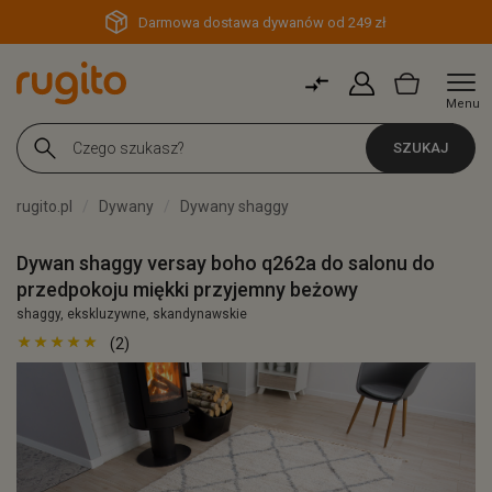
Darmowa dostawa dywanów od 249 zł
Menu
SZUKAJ
rugito.pl
Dywany
Dywany shaggy
Dywan shaggy versay boho q262a do salonu do
przedpokoju miękki przyjemny beżowy
shaggy, ekskluzywne, skandynawskie
(2)