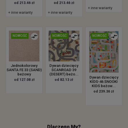
od 213.46 zł
od 213.46 zł
+ inne warianty
+ inne warianty
+ inne warianty
NOWOŚĆ
NOWOŚĆ
NOWOŚĆ
Jednokolorowy
Dywan dziecięcy
SANTA FE 33 (SAND)
SCANROAD 39
beżowy
(DESERT) beżo...
Dywan dziecięcy
od 127.08 zł
od 82.13 zł
KIDS-46 SNOOKI
KIDS beżow...
od 239.36 zł
Dlaczego My?