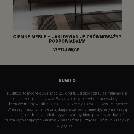
CIEMNE MEBLE – JAKI DYWAN JE ZRÓWNOWAŻY?
PODPOWIADAMY
CZYTAJ WIĘCEJ
RUGITO
Rugito.pl to modne dywany od 2016 roku. Od tego czasu zajmujemy się
ich sprzedażą nie tylko w Polsce, ale również wielu zadowolonych
odbiorców mamy w takich krajach jak Czechy, Słowacja, Węgry i Niemcy.
W naszym asortymencie znajdują się zarówno tanie dywany na każdą
kieszeń, jak i bardziej ekskluzywne wyroby, które powinny zadowolić
gusta wymagających klientów. Z naszą firmą urządzą Państwo każdy kąt
swojego domu!