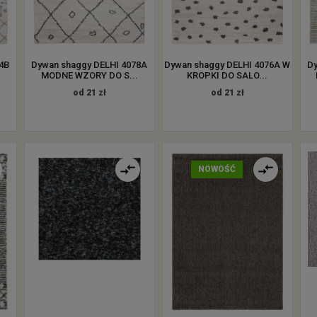
4B
Dywan shaggy DELHI 4078A
Dywan shaggy DELHI 4076A W
D
MODNE WZORY DO S...
KROPKI DO SALO...
od 21 zł
od 21 zł
NOWOŚĆ