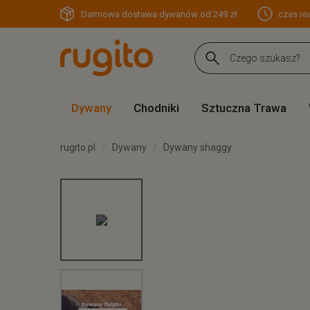
Darmowa dostawa dywanów od 249 zł
czas rea
Dywany
Chodniki
Sztuczna Trawa
rugito.pl
Dywany
Dywany shaggy