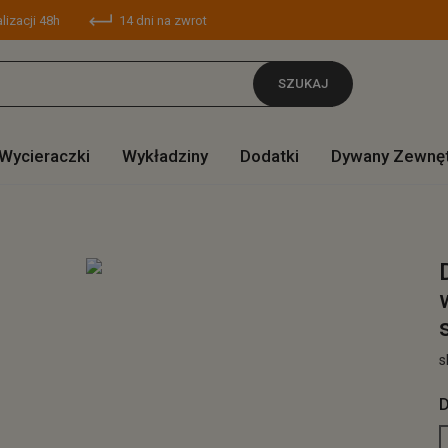
lizacji 48h
14 dni na zwrot
SZUKAJ
Wycieraczki
Wykładziny
Dodatki
Dywany Zewnę
s
D