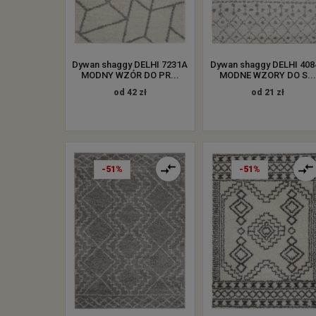
Dywan shaggy DELHI 7231A
Dywan shaggy DELHI 408
MODNY WZÓR DO PR...
MODNE WZORY DO S...
od 42 zł
od 21 zł
-51%
-51%