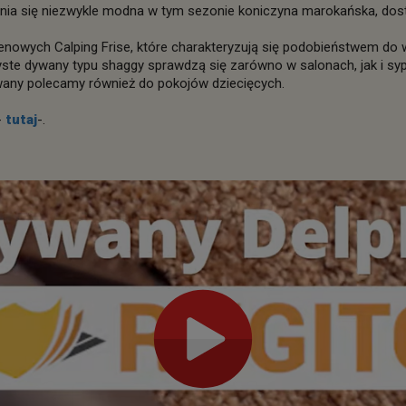
się niezwykle modna w tym sezonie koniczyna marokańska, dostęp
enowych Calping Frise, które charakteryzują się podobieństwem do w
e dywany typu shaggy sprawdzą się zarówno w salonach, jak i sypi
wany polecamy również do pokojów dziecięcych.
-
tutaj
-.