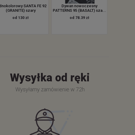
dnokolorowy SANTA FE 92
Dywan nowoczesny
(GRANITE) szary
PATTERNS 95 (BASALT) sza...
od 130 zł
od 78.39 zł
Wysyłka od ręki
Wysyłamy zamówienie w 72h