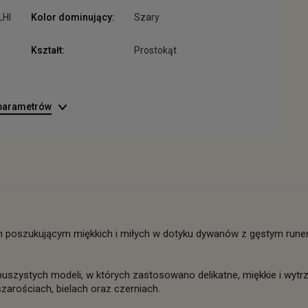
LHI
Kolor dominujący:
Szary
Kształt:
Prostokąt
 parametrów
poszukującym miękkich i miłych w dotyku dywanów z gęstym runem 
u puszystych modeli, w których zastosowano delikatne, miękkie i wyt
zarościach, bielach oraz czerniach.