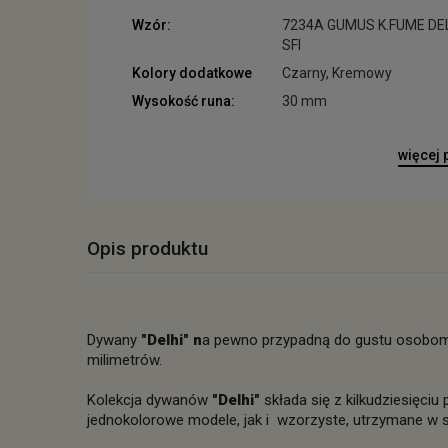
Wzór:
7234A GUMUS K.FUME DE
SFI
Kolory dodatkowe
Czarny, Kremowy
Wysokość runa:
30 mm
więcej
Opis produktu
Dywany
"Delhi" n
a pewno przypadną do gustu osobom 
milimetrów.
Kolekcja dywanów
"Delhi"
składa się z kilkudziesięci
jednokolorowe modele, jak i wzorzyste, utrzymane w s