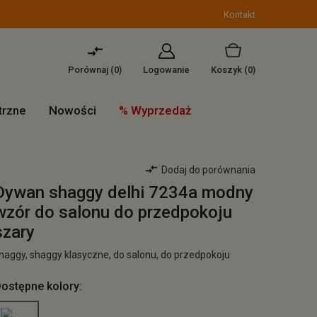
Kontakt
Porównaj (
0
)
Logowanie
Koszyk
(0)
trzne
Nowości
% Wyprzedaż
Dodaj do porównania
Dywan shaggy delhi 7234a modny
wzór do salonu do przedpokoju
szary
haggy, shaggy klasyczne, do salonu, do przedpokoju
ostępne kolory: