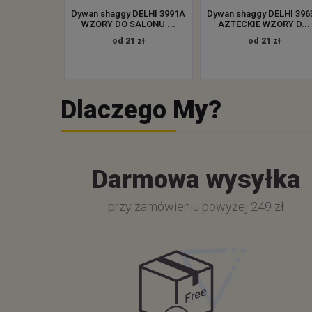
Dywan shaggy DELHI 3991A
Dywan shaggy DELHI 396
WZORY DO SALONU ...
AZTECKIE WZORY D...
od 21 zł
od 21 zł
Dlaczego My?
Darmowa wysyłka
przy zamówieniu powyżej 249 zł